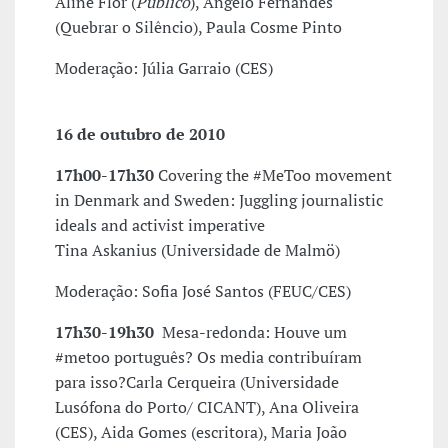
Aline Flor (
Público
), Ângelo Fernandes
(Quebrar o Silêncio), Paula Cosme Pinto
Moderação: Júlia Garraio (CES)
16 de outubro de 2010
17h00-17h30
Covering the #MeToo movement
in Denmark and Sweden: Juggling journalistic
ideals and activist imperative
Tina Askanius (Universidade de Malmö)
Moderação: Sofia José Santos (FEUC/CES)
17h30-19h30
Mesa-redonda: Houve um
#metoo português? Os media contribuíram
para isso?Carla Cerqueira (Universidade
Lusófona do Porto/ CICANT), Ana Oliveira
(CES), Aida Gomes (escritora), Maria João