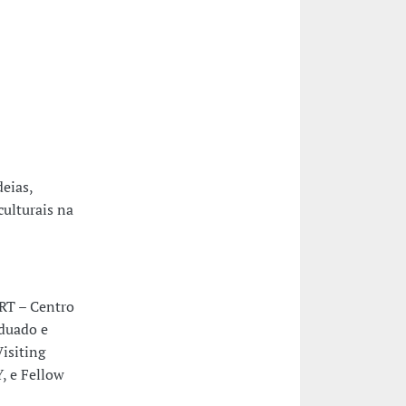
deias,
culturais na
ERT – Centro
aduado e
isiting
, e Fellow