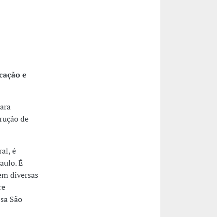
cação e
ara
trução de
al, é
aulo. É
em diversas
re
sa São