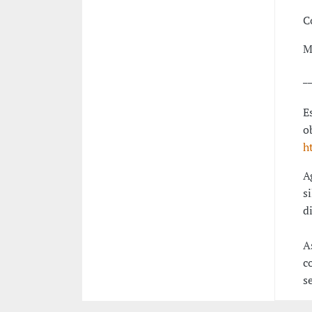
C
M
_
E
o
h
A
s
d
A
c
s