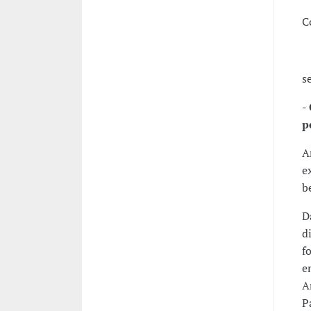
C
s
-
p
A
e
b
D
d
f
e
A
P