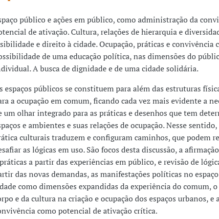
spaço público e ações em público, como administração da convi
otencial de ativação. Cultura, relações de hierarquia e diversidad
isibilidade e direito à cidade. Ocupação, práticas e convivência
ossibilidade de uma educação política, nas dimensões do públic
ndividual. A busca de dignidade e de uma cidade solidária.
s espaços públicos se constituem para além das estruturas físic
ara a ocupação em comum, ficando cada vez mais evidente a ne
e um olhar integrado para as práticas e desenhos que tem dete
spaços e ambientes e suas relações de ocupação. Nesse sentido, a
rática culturais traduzem e configuram caminhos, que podem re
esafiar as lógicas em uso. São focos desta discussão, a afirmação
 práticas a partir das experiências em público, e revisão de lógic
artir das novas demandas, as manifestações políticas no espaço,
idade como dimensões expandidas da experiência do comum, o 
orpo e da cultura na criação e ocupação dos espaços urbanos, e 
onvivência como potencial de ativação crítica.