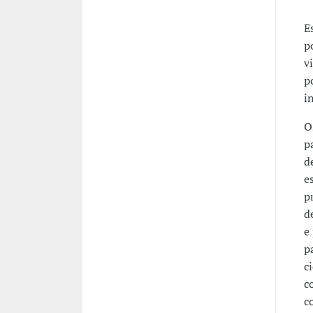
E
p
v
p
i
O
p
d
e
p
d
e
p
c
c
c