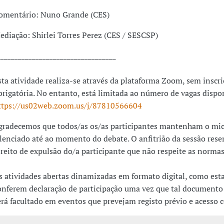
omentário: Nuno Grande (CES)
ediação: Shirlei Torres Perez (CES / SESCSP)
__________________________________
sta atividade realiza-se através da plataforma Zoom, sem inscr
brigatória. No entanto, está limitada ao número de vagas dispon
ttps://us02web.zoom.us/j/87810566604
gradecemos que todos/as os/as participantes mantenham o mi
ilenciado até ao momento do debate. O anfitrião da sessão rese
ireito de expulsão do/a participante que não respeite as normas
s atividades abertas dinamizadas em formato digital, como est
onferem declaração de participação uma vez que tal documento
erá facultado em eventos que prevejam registo prévio e acesso 