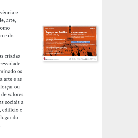
vência e
e, arte,
 como
o e do
as criadas
cessidade
rminado os
 arte e as
forçar ou
 de valores
as sociais a
 edifício e
lugar do
a