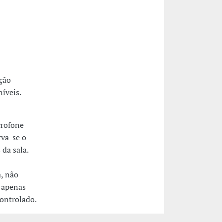
ição
íveis.
crofone
rva-se o
 da sala.
a, não
 apenas
controlado.