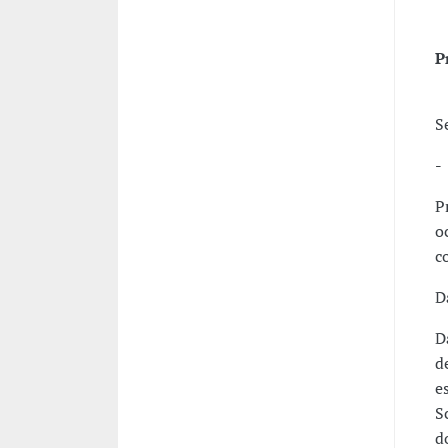
P
S
-
P
o
c
D
D
d
e
S
d