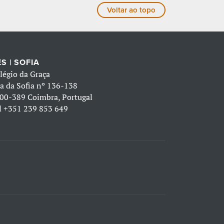
Voltar ao topo
S | SOFIA
légio da Graça
a da Sofia nº 136-138
00-389 Coimbra, Portugal
l
+351 239 853 649