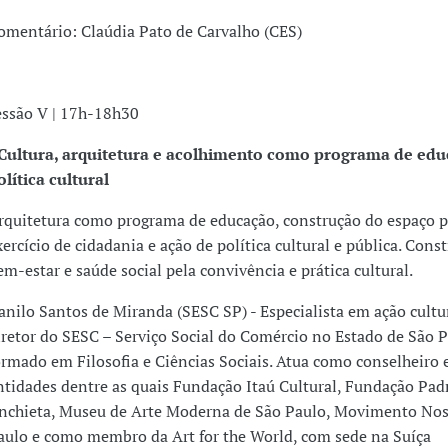
omentário: Claúdia Pato de Carvalho (CES)
essão V | 17h-18h30
 Cultura, arquitetura e acolhimento como programa de edu
olítica cultural
rquitetura como programa de educação, construção do espaço p
xercício de cidadania e ação de política cultural e pública. Cons
em-estar e saúde social pela convivência e prática cultural.
anilo Santos de Miranda (SESC SP) - Especialista em ação cultur
iretor do SESC – Serviço Social do Comércio no Estado de São P
ormado em Filosofia e Ciências Sociais. Atua como conselheiro 
ntidades dentre as quais Fundação Itaú Cultural, Fundação Pad
nchieta, Museu de Arte Moderna de São Paulo, Movimento Nos
aulo e como membro da Art for the World, com sede na Suíça