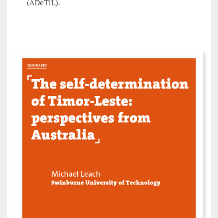
(ADeTiL).