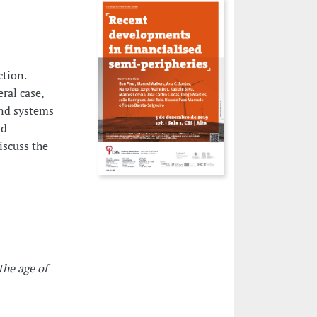
ction.
ral case,
and systems
nd
iscuss the
the age of