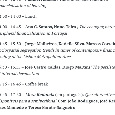
inancialisation of housing
2:30 - 14:00 – Lunch
4:00 - 14:45 –
Ana C. Santos, Nuno Teles
|
The changing natur
eripheral financialisation in Portugal
4:45 - 15:30 –
Jorge Malheiros, Katielle Silva, Marcos Correi
ociospatial segregation trends in times of contemporary financi
eading of the Lisbon Metropolitan Area
5.30 - 16.15 –
José Castro Caldas, Diogo Martins
| The persiste
f internal devaluation
6:15 - 16:45 – Coffee break
6:45 - 17:30 –
Mesa Redonda
(em português)
: Que alternativa
isponíveis para a semiperiferia?
Com
João Rodrigues, José Rei
aes Mamede
e
Teresa Barata-Salgueiro