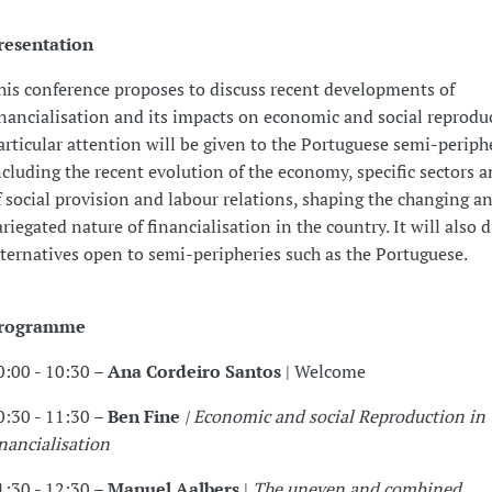
resentation
his conference proposes to discuss recent developments of
inancialisation and its impacts on economic and social reprodu
articular attention will be given to the Portuguese semi-periphe
ncluding the recent evolution of the economy, specific sectors 
f social provision and labour relations, shaping the changing a
ariegated nature of financialisation in the country. It will also d
lternatives open to semi-peripheries such as the Portuguese.
rogramme
0:00 - 10:30 –
Ana Cordeiro Santos
| Welcome
0:30 - 11:30 –
Ben Fine
| Economic and social Reproduction in 
inancialisation
1:30 - 12:30 –
Manuel Aalbers
|
The uneven and combined