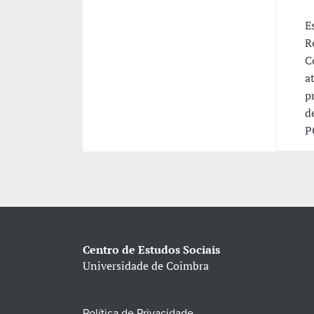
E
R
C
a
p
d
P
Centro de Estudos Sociais
Universidade de Coimbra
Política de Privacidade