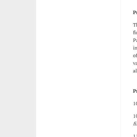
P
T
f
P
i
o
v
a
P
1
1
f
1