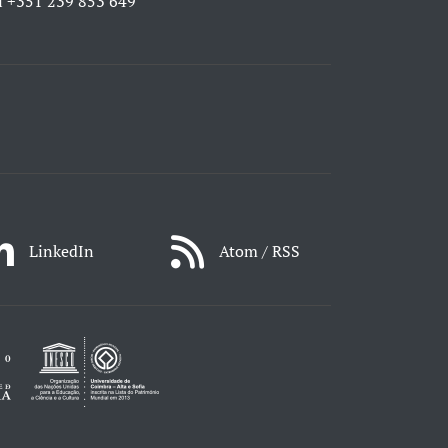
l
+351 239 853 649
LinkedIn
Atom / RSS