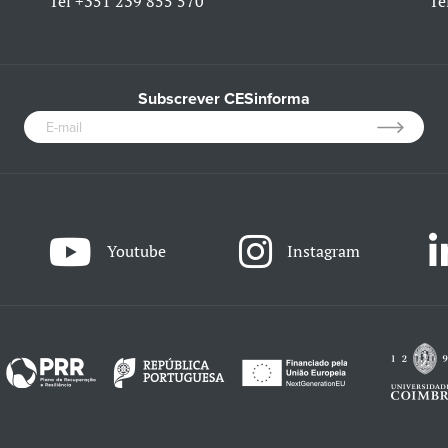
Tel
+351 239 855 570
Te
Subscrever CESinforma
Youtube
Instagram