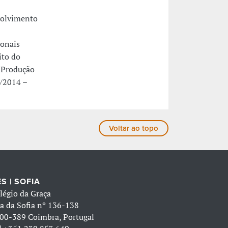
volvimento
ionais
ito do
 Produção
/2014 –
Voltar ao topo
S | SOFIA
légio da Graça
a da Sofia nº 136-138
00-389 Coimbra, Portugal