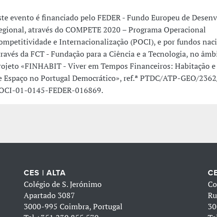
ste evento é financiado pelo FEDER - Fundo Europeu de Desen
egional, através do COMPETE 2020 – Programa Operacional
ompetitividade e Internacionalização (POCI), e por fundos nac
través da FCT - Fundação para a Ciência e a Tecnologia, no âmb
rojeto «FINHABIT - Viver em Tempos Financeiros: Habitação e
e Espaço no Portugal Democrático», ref.ª PTDC/ATP-GEO/2362
OCI-01-0145-FEDER-016869.
CES | ALTA
CE
Colégio de S. Jerónimo
Co
Apartado 3087
Ru
3000-995 Coimbra, Portugal
30