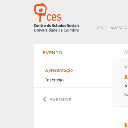
CES
INVESTI
A
EVENTO
C
Apresentação
R
Inscrição
5
S
EVENTOS
R