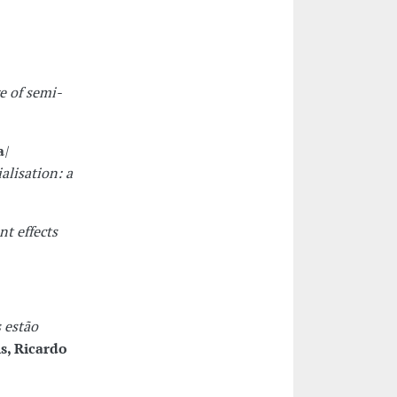
e of semi-
a
|
alisation: a
nt effects
s estão
s, Ricardo