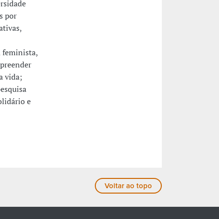
ersidade
s por
tivas,
a feminista,
mpreender
a vida;
pesquisa
lidário e
Voltar ao topo