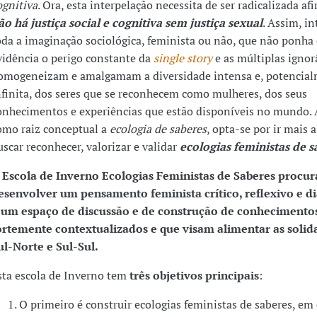
ognitiva
. Ora, esta interpelação necessita de ser radicalizada a
ão há justiça social e cognitiva sem justiça sexual
. Assim, in
oda a imaginação sociológica, feminista ou não, que não ponha
vidência o perigo constante da
single story
e as múltiplas ignor
omogeneizam e amalgamam a diversidade intensa e, potencia
nfinita, dos seres que se reconhecem como mulheres, dos seus
onhecimentos e experiências que estão disponíveis no mundo.
omo raiz conceptual a
ecologia de saberes
, opta-se por ir mais a
uscar reconhecer, valorizar e validar
ecologias feministas de s
 Escola de Inverno Ecolo
gias Feministas de Saberes procur
esenvolver um pensamento feminista crítico, reflexivo e di
 um espaço de discussão e de construção de conhecimento
ortemente contextualizados e que visam alimentar as solid
ul-Norte e Sul-Sul.
sta escola de Inverno tem
três objetivos principais
:
O primeiro é construir ecologias feministas de saberes, em