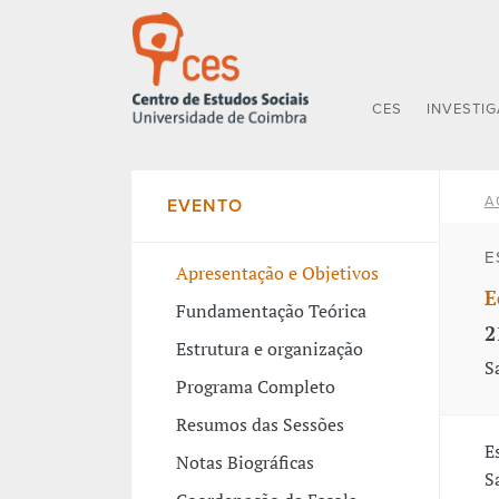
CES
INVESTI
A
EVENTO
E
Apresentação e Objetivos
E
Fundamentação Teórica
2
Estrutura e organização
S
Programa Completo
Resumos das Sessões
E
Notas Biográficas
S