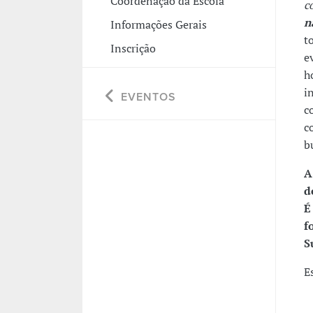
Coordenação da Escola
c
n
Informações Gerais
t
Inscrição
e
h
i
EVENTOS
c
c
b
A
d
É
f
S
E