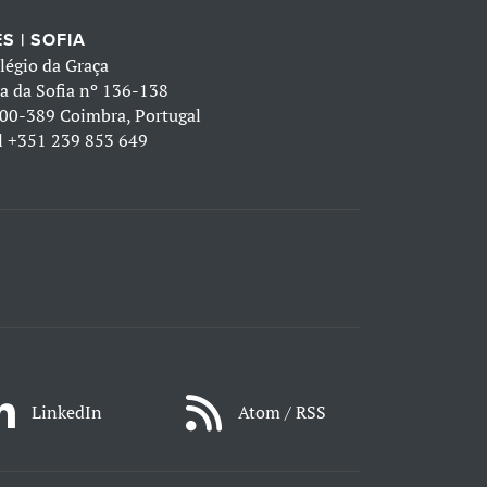
S | SOFIA
légio da Graça
a da Sofia nº 136-138
00-389 Coimbra, Portugal
l
+351 239 853 649
LinkedIn
Atom / RSS