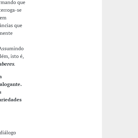
firmando que
terroga-se
 em
âncias que
lmente
 Assumindo
lém, isto é,
aberes
.
a
alogante.
s
ariedades
 diálogo