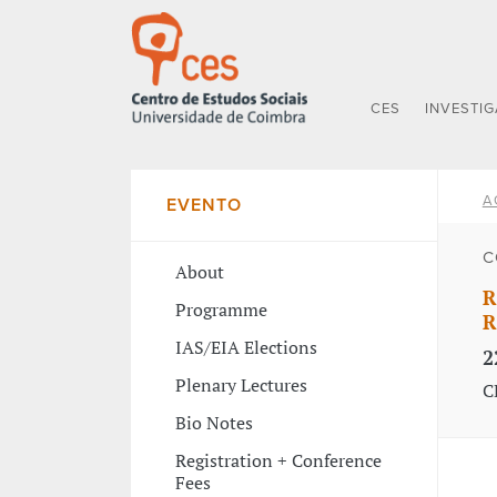
CES
INVESTI
A
EVENTO
C
About
R
Programme
R
IAS/EIA Elections
2
Plenary Lectures
C
Bio Notes
Registration + Conference
Fees