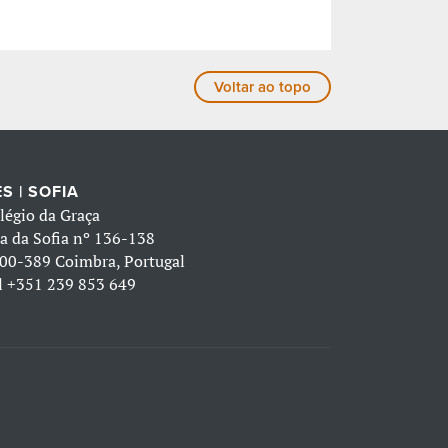
Voltar ao topo
S | SOFIA
légio da Graça
a da Sofia nº 136-138
00-389 Coimbra, Portugal
l
+351 239 853 649