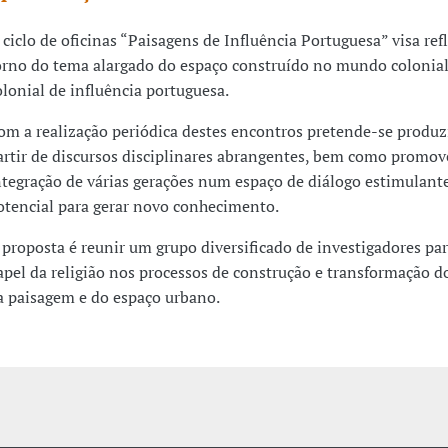
 ciclo de oficinas “Paisagens de Influência Portuguesa” visa ref
orno do tema alargado do espaço construído no mundo colonial
olonial de influência portuguesa.
om a realização periódica destes encontros pretende-se produz
artir de discursos disciplinares abrangentes, bem como promov
ntegração de várias gerações num espaço de diálogo estimulant
otencial para gerar novo conhecimento.
 proposta é reunir um grupo diversificado de investigadores par
apel da religião nos processos de construção e transformação do 
a paisagem e do espaço urbano.