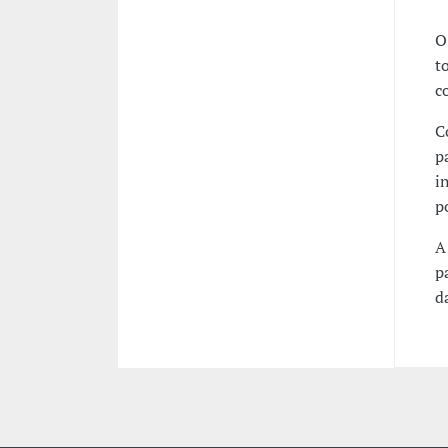
O
t
c
C
p
i
p
A
p
d