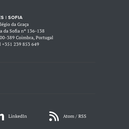
S | SOFIA
légio da Graça
a da Sofia nº 136-138
00-389 Coimbra, Portugal
l
+351 239 853 649
LinkedIn
Atom / RSS