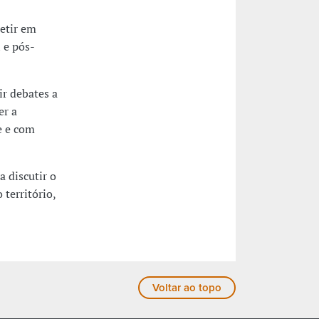
letir em
 e pós-
ir debates a
er a
e e com
a discutir o
território,
Voltar ao topo