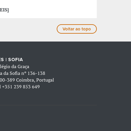
EIS]
Voltar ao topo
S | SOFIA
légio da Graça
a da Sofia nº 136-138
00-389 Coimbra, Portugal
l
+351 239 853 649