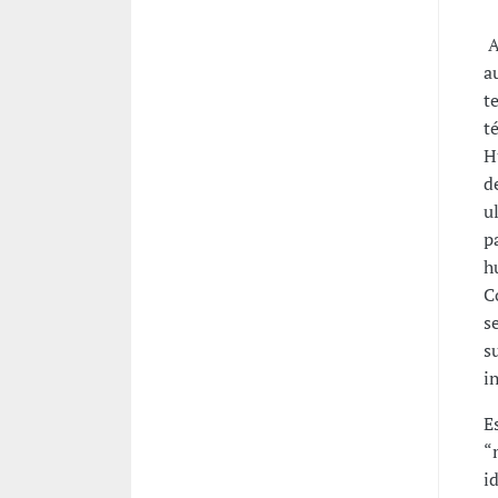
A
a
t
t
H
d
u
p
h
C
s
s
i
E
“
i