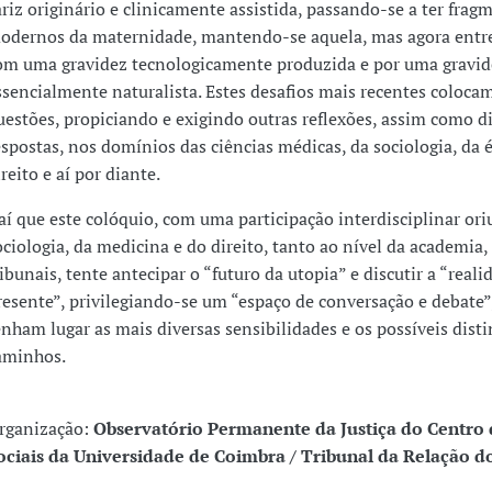
ariz originário e clinicamente assistida, passando-se a ter frag
odernos da maternidade, mantendo-se aquela, mas agora entr
om uma gravidez tecnologicamente produzida e por uma gravid
ssencialmente naturalista. Estes desafios mais recentes coloca
uestões, propiciando e exigindo outras reflexões, assim como di
espostas, nos domínios das ciências médicas, da sociologia, da é
reito e aí por diante.
aí que este colóquio, com uma participação interdisciplinar or
ociologia, da medicina e do direito, tanto ao nível da academia
ribunais, tente antecipar o “futuro da utopia” e discutir a “reali
resente”, privilegiando-se um “espaço de conversação e debate
enham lugar as mais diversas sensibilidades e os possíveis disti
aminhos.
rganização:
Observatório Permanente da Justiça do Centro 
ociais da Universidade de Coimbra / Tribunal da Relação d