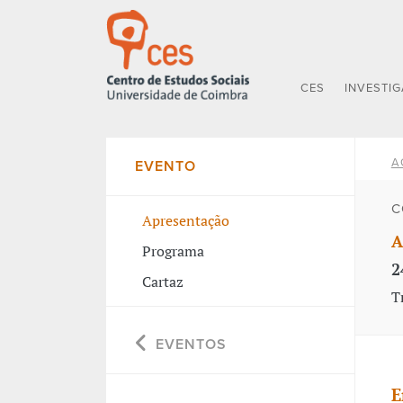
CES
INVESTI
A
EVENTO
C
Apresentação
A
Programa
2
Cartaz
T
EVENTOS
E