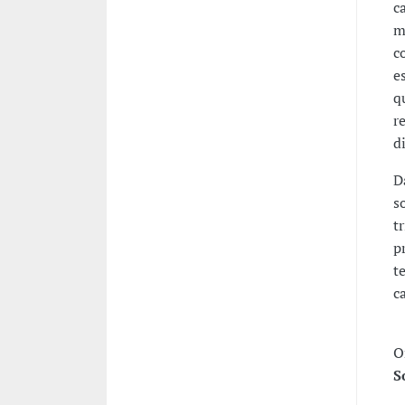
c
m
c
e
q
r
di
D
s
t
p
t
c
O
S