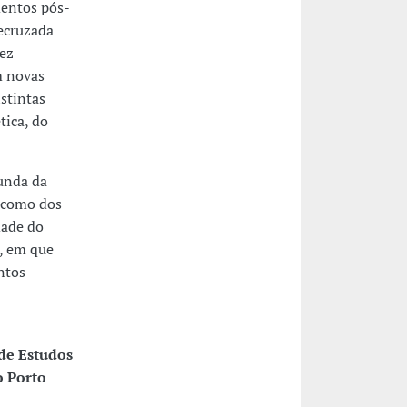
mentos pós-
ecruzada
ez
m novas
stintas
tica, do
iunda da
, como dos
dade do
”, em que
ntos
de Estudos
o Porto