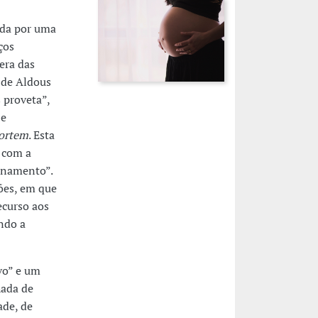
ada por uma
ços
era das
de Aldous
 proveta”,
 e
ortem
. Esta
 com a
onamento”.
ões, em que
ecurso aos
ndo a
vo” e um
hada de
ade, de