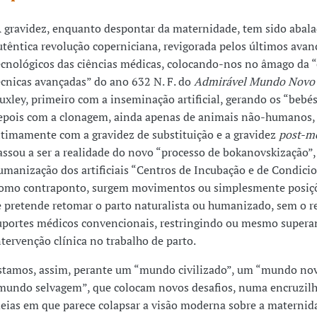
 gravidez, enquanto despontar da maternidade, tem sido abal
utêntica revolução coperniciana, revigorada pelos últimos avan
ecnológicos das ciências médicas, colocando-nos no âmago da “
écnicas avançadas” do ano 632 N. F. do
Admirável Mundo Novo
uxley, primeiro com a inseminação artificial, gerando os “bebés
epois com a clonagem, ainda apenas de animais não-humanos,
ltimamente com a gravidez de substituição e a gravidez
post-m
assou a ser a realidade do novo “processo de bokanovskização”,
umanização dos artificiais “Centros de Incubação e de Condici
omo contraponto, surgem movimentos ou simplesmente posiç
e pretende retomar o parto naturalista ou humanizado, sem o r
uportes médicos convencionais, restringindo ou mesmo supera
ntervenção clínica no trabalho de parto.
stamos, assim, perante um “mundo civilizado”, um “mundo no
mundo selvagem”, que colocam novos desafios, numa encruzil
deias em que parece colapsar a visão moderna sobre a maternid