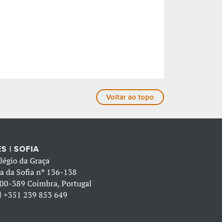
Voltar ao topo
S | SOFIA
légio da Graça
a da Sofia nº 136-138
00-389 Coimbra, Portugal
l
+351 239 853 649