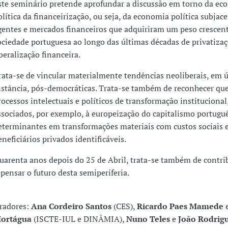
ste seminário pretende aprofundar a discussão em torno da ec
olítica da financeirização, ou seja, da economia política subjace
gentes e mercados financeiros que adquiriram um peso crescen
ociedade portuguesa ao longo das últimas décadas de privatizaç
iberalização financeira.
rata-se de vincular materialmente tendências neoliberais, em 
nstância, pós-democráticas. Trata-se também de reconhecer que
rocessos intelectuais e políticos de transformação institucional
ssociados, por exemplo, à europeização do capitalismo portuguê
eterminantes em transformações materiais com custos sociais 
eneficiários privados identificáveis.
uarenta anos depois do 25 de Abril, trata-se também de contri
epensar o futuro desta semiperiferia.
radores:
Ana Cordeiro Santos
(CES),
Ricardo Paes Mamede
ortágua
(ISCTE-IUL e DINÂMIA),
Nuno Teles
e
João Rodrig