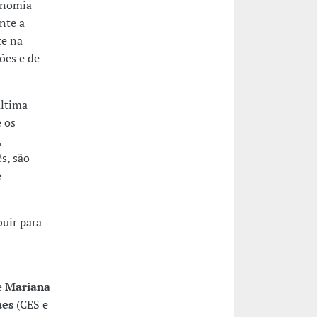
onomia
nte a
te na
ões e de
última
 os
,
s, são
e
buir para
e
Mariana
ues
(CES e