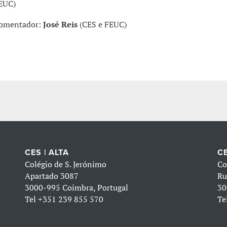
EUC)
omentador:
José Reis
(CES e FEUC)
CES | ALTA
CE
Colégio de S. Jerónimo
Co
Apartado 3087
Ru
3000-995 Coimbra, Portugal
30
Tel
+351 239 855 570
Te