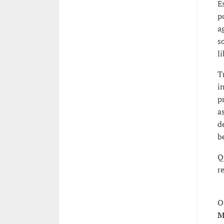
E
p
a
s
l
T
i
p
a
d
b
Q
r
O
M