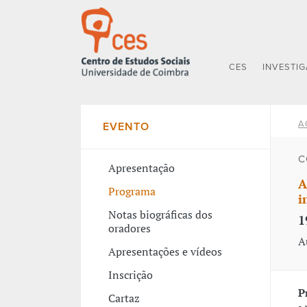
CES
INVESTI
A
EVENTO
C
Apresentação
A
Programa
i
Notas biográficas dos
1
oradores
A
Apresentações e vídeos
Inscrição
P
Cartaz