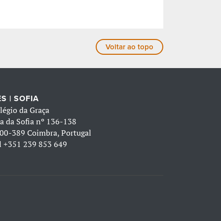
Voltar ao topo
S | SOFIA
légio da Graça
a da Sofia nº 136-138
00-389 Coimbra, Portugal
l
+351 239 853 649