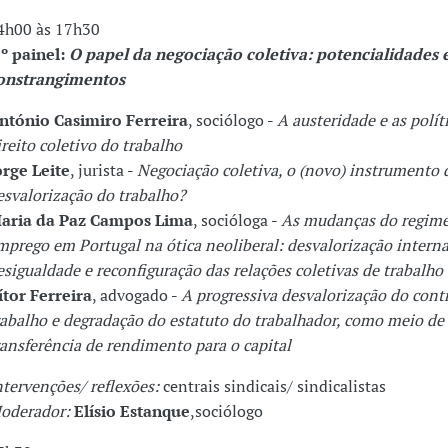
4h00 às 17h30
.º painel:
O papel da negociação coletiva: potencialidades 
onstrangimentos
ntónio Casimiro Ferreira
, sociólogo
-
A austeridade e as polít
ireito coletivo do trabalho
orge Leite
, jurista
-
Negociação coletiva, o (novo) instrumento 
esvalorização do trabalho?
aria da Paz Campos Lima
, socióloga
-
As mudanças do regime
mprego em Portugal na ótica neoliberal: desvalorização interna
esigualdade e reconfiguração das relações coletivas de trabalho
ítor Ferreira
, advogado
-
A progressiva desvalorização do cont
rabalho e degradação do estatuto do trabalhador, como meio de
ransferência de rendimento para o capital
ntervenções/ reflexões
:
centrais sindicais/ sindicalistas
oderador:
Elísio Estanque
,sociólogo