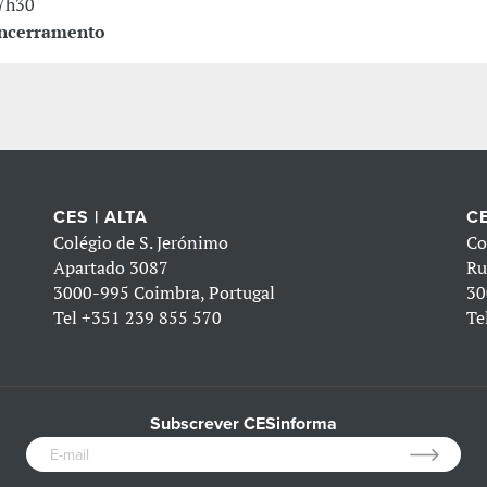
7h30
ncerramento
CES | ALTA
CE
Colégio de S. Jerónimo
Co
Apartado 3087
Ru
3000-995 Coimbra, Portugal
30
Tel
+351 239 855 570
Te
Subscrever CESinforma