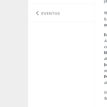
[
9
EVENTOS
1
t
E
A
c
H
d
J
m
P
a
I
M