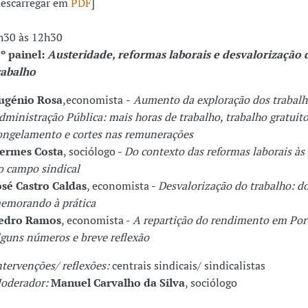
descarregar em
PDF
]
h30 às 12h30
.º painel:
Austeridade, reformas laborais e desvalorização 
rabalho
ugénio Rosa
,economista
-
Aumento da exploração dos trabalh
dministração Pública: mais horas de trabalho, trabalho gratuito
ongelamento e cortes nas remunerações
ermes Costa
, sociólogo
-
Do contexto das reformas laborais às
o campo sindical
osé Castro Caldas
, economista
-
Desvalorização do trabalho: d
emorando à prática
edro Ramos
, economista
-
A repartição do rendimento em Por
lguns números e breve reflexão
ntervenções/ reflexões
:
centrais sindicais/ sindicalistas
oderador:
Manuel Carvalho da Silva
, sociólogo