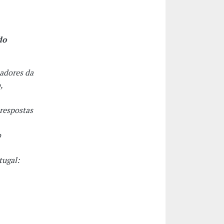
do
adores da
,
 respostas
o
tugal: