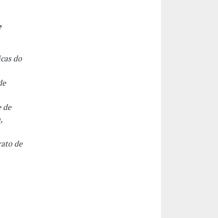
e
icas do
de
 de
,
rato de