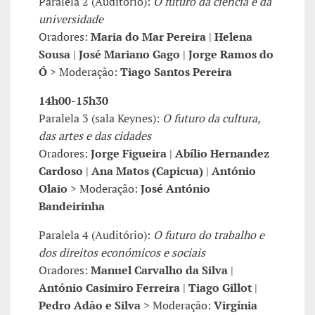
Paralela 2 (Auditório):
O futuro da ciência e da
universidade
Oradores:
Maria do Mar Pereira
|
Helena
Sousa
|
José
Mariano Gago
|
Jorge Ramos do
Ó
> Moderação:
Tiago Santos Pereira
14h00-15h30
Paralela 3 (sala Keynes):
O futuro da cultura,
das artes e das cidades
Oradores:
Jorge Figueira
|
Abílio Hernandez
Cardoso
|
Ana Matos (Capicua)
|
António
Olaio
> Moderação:
José António
Bandeirinha
Paralela 4 (Auditório):
O futuro do trabalho e
dos direitos económicos e sociais
Oradores:
Manuel Carvalho da Silva
|
António Casimiro Ferreira
|
Tiago Gillot
|
Pedro Adão e Silva
> Moderação:
Virgínia