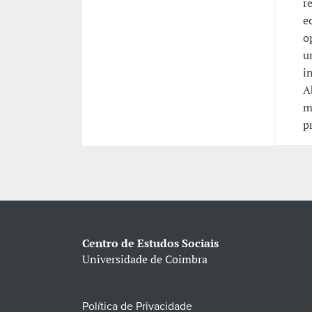
r
e
o
u
i
A
m
p
Centro de Estudos Sociais
Universidade de Coimbra
Política de Privacidade