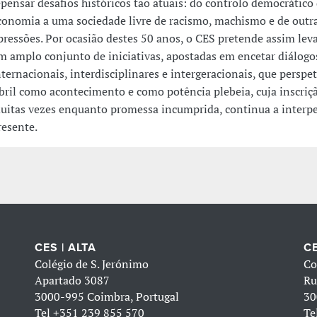
epensar desafios históricos tão atuais: do controlo democrático
conomia a uma sociedade livre de racismo, machismo e de outr
pressões. Por ocasião destes 50 anos, o CES pretende assim leva
m amplo conjunto de iniciativas, apostadas em encetar diálogo
nternacionais, interdisciplinares e intergeracionais, que perspet
bril como acontecimento e como potência plebeia, cuja inscriçã
uitas vezes enquanto promessa incumprida, continua a interpe
resente.
CES | ALTA
CE
Colégio de S. Jerónimo
Co
Apartado 3087
Ru
3000-995 Coimbra, Portugal
30
Tel
+351 239 855 570
Te