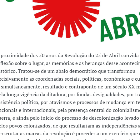
 proximidade dos 50 anos da Revolução do 25 de Abril convida
eflexão sobre o lugar, as memórias e as heranças desse acontec
istórico. Tratou-se de um abalo democrático que transformou
ecisivamente as coordenadas sociais, políticas, económicas e cul
, simultaneamente, resultado e contraponto de um século XX 
ela longa vigência da ditadura, por fundas desigualdades, por tr
esistência política, por atavismos e processos de mudança em 
acionais e internacionais, pela presença central do colonialism
uerra, e ainda pelo início do processo de descolonização levado
elos povos colonizados, de que resultariam as independências a
erscrutar as marcas da revolução é proceder a um exercício que 