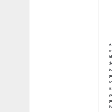
A
r
h
d
é
p
r
n
g
p
P