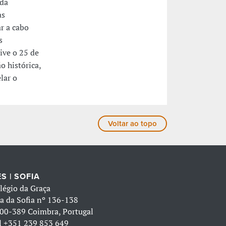
 da
as
r a cabo
s
ive o 25 de
o histórica,
lar o
Voltar ao topo
S | SOFIA
légio da Graça
a da Sofia nº 136-138
00-389 Coimbra, Portugal
l
+351 239 853 649