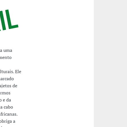
 a uma
imento
turais. Ele
marcado
ajetos de
termos
o e da
 a cabo
fricanas.
obriga a