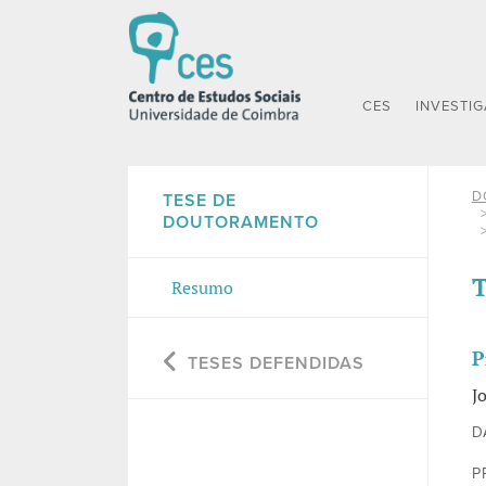
CES
INVESTI
D
TESE DE
DOUTORAMENTO
T
Resumo
P
TESES DEFENDIDAS
J
D
P