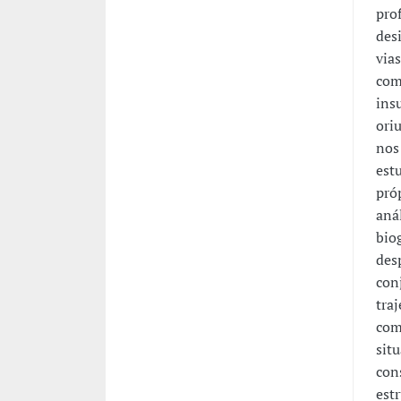
pro
des
via
com
ins
ori
nos
est
pró
aná
bio
des
con
tra
com
sit
con
est