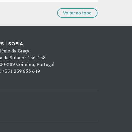
Voltar ao topo
S | SOFIA
légio da Graça
a da Sofia nº 136-138
00-389 Coimbra, Portugal
l
+351 239 853 649