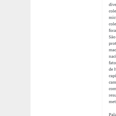
div
col
mic
cole
for
São
pro
mac
naci
fat
de 
cap
cam
com
res
met
Pal