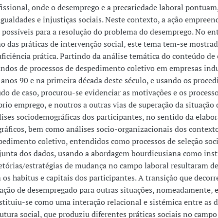
fissional, onde o desemprego e a precariedade laboral pontuam
igualdades e injustiças sociais. Neste contexto, a ação empre
s possíveis para a resolução do problema do desemprego. No ent
o das práticas de intervenção social, este tema tem-se mostra
uficiência prática. Partindo da análise temática do conteúdo d
undos de processos de despedimento coletivo em empresas indus
 anos 90 e na primeira década deste século, e usando os proce
udo de caso, procurou-se evidenciar as motivações e os processo
prio emprego, e noutros a outras vias de superação da situaçã
lises sociodemográficas dos participantes, no sentido da elabor
gráficos, bem como análises socio-organizacionais dos context
pedimento coletivo, entendidos como processos de seleção social
junta dos dados, usando a abordagem bourdieusiana como instr
jetórias/estratégias de mudança no campo laboral resultaram d
 os habitus e capitais dos participantes. A transição que deco
uação de desempregado para outras situações, nomeadamente, e
stituiu-se como uma interação relacional e sistémica entre as 
rutura social, que produziu diferentes práticas sociais no camp