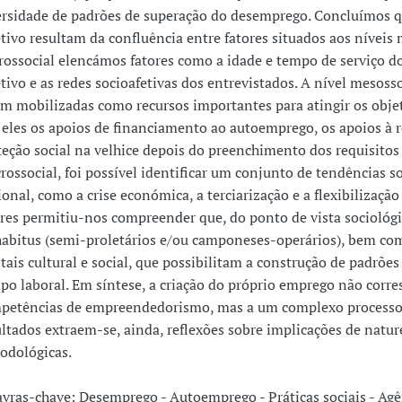
ersidade de padrões de superação do desemprego. Concluímos q
etivo resultam da confluência entre fatores situados aos níveis 
rossocial elencámos fatores como a idade e tempo de serviço 
tivo e as redes socioafetivas dos entrevistados. A nível mesosso
am mobilizadas como recursos importantes para atingir os objeti
 eles os apoios de financiamento ao autoemprego, os apoios à r
teção social na velhice depois do preenchimento dos requisitos d
rossocial, foi possível identificar um conjunto de tendências so
onal, como a crise económica, a terciarização e a flexibilizaçã
ores permitiu-nos compreender que, do ponto de vista sociológi
habitus (semi-proletários e/ou camponeses-operários), bem co
itais cultural e social, que possibilitam a construção de padrõ
po laboral. Em síntese, a criação do próprio emprego não corr
petências de empreendedorismo, mas a um complexo processo de
ultados extraem-se, ainda, reflexões sobre implicações de natur
odológicas.
avras-chave: Desemprego - Autoemprego - Práticas sociais - Agên