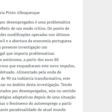
ria Pinto Albuquerque
 por desempregados é uma problemática
refletir de um modo crítico. Do ponto de
ndes modificações operadas nos últimos
bril e a abertura da economia portuguesa
à presente investigação um
al que importa problematizar.
ho autónomo, a partir dos anos 80
tornos que enquadraram este novo impulso,
abituado. Alimentado pela onda de
e 90 na indústria transformativa, este
sar no âmbito desta investigação. Tendo
ntados por desempregados, seja no sentido
atégias adaptativas depois de uma situação
isar o fenómeno do autoemprego a partir
ertante paradoxalidade do atual mundo