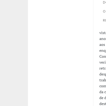
D
O
R
vis
ano
aos
enq
Con
ver
ret
des
tra
com
da 
de 
des