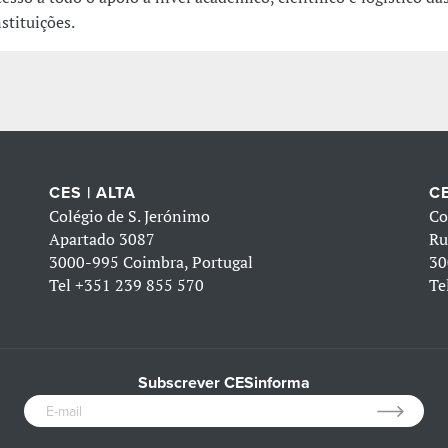
nstituições.
CES | ALTA
CE
Colégio de S. Jerónimo
Co
Apartado 3087
Ru
3000-995 Coimbra, Portugal
30
Tel
+351 239 855 570
Te
Subscrever CESinforma