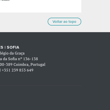
Voltar ao topo
S | SOFIA
légio da Graça
a da Sofia nº 136-138
00-389 Coimbra, Portugal
l
+351 239 853 649