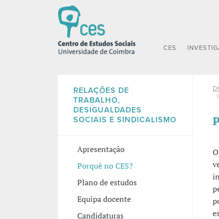
CES
INVESTI
D
RELAÇÕES DE
TRABALHO,
DESIGUALDADES
P
SOCIAIS E SINDICALISMO
Apresentação
O
v
Porquê no CES?
i
Plano de estudos
p
Equipa docente
p
e
Candidaturas