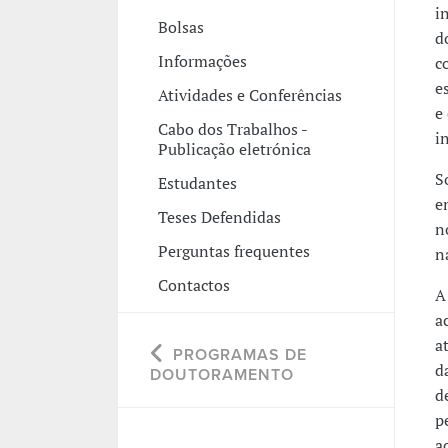
i
Bolsas
d
Informações
c
e
Atividades e Conferências
e
Cabo dos Trabalhos -
i
Publicação eletrónica
S
Estudantes
e
Teses Defendidas
n
Perguntas frequentes
n
Contactos
A
a
a
PROGRAMAS DE
d
DOUTORAMENTO
d
p
a