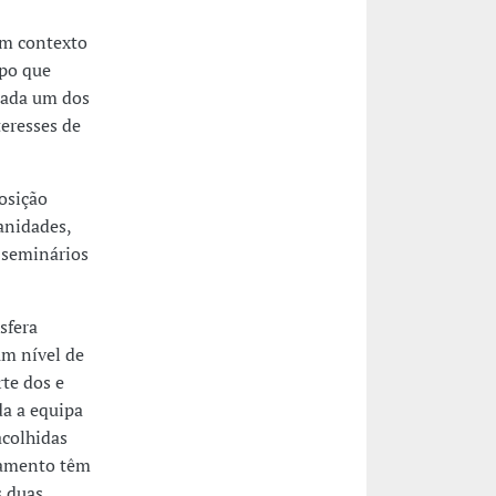
um contexto
po que
 cada um dos
teresses de
osição
anidades,
e seminários
sfera
um nível de
rte dos e
da a equipa
acolhidas
ramento têm
s duas