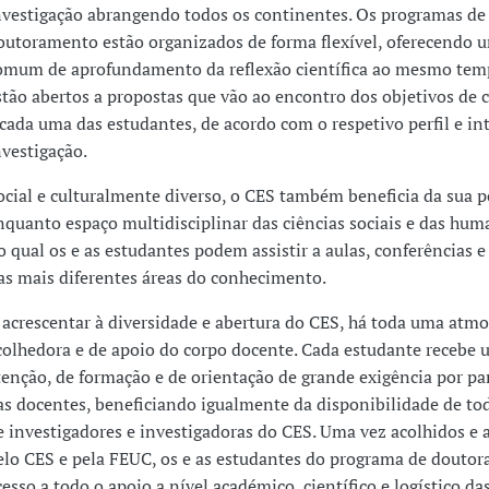
nvestigação abrangendo todos os continentes. Os programas de
outoramento estão organizados de forma flexível, oferecendo 
omum de aprofundamento da reflexão científica ao mesmo tem
stão abertos a propostas que vão ao encontro dos objetivos de
 cada uma das estudantes, de acordo com o respetivo perfil e in
nvestigação.
ocial e culturalmente diverso, o CES também beneficia da sua p
nquanto espaço multidisciplinar das ciências sociais e das hum
o qual os e as estudantes podem assistir a aulas, conferências 
as mais diferentes áreas do conhecimento.
 acrescentar à diversidade e abertura do CES, há toda uma atmo
colhedora e de apoio do corpo docente. Cada estudante recebe 
tenção, de formação e de orientação de grande exigência por pa
as docentes, beneficiando igualmente da disponibilidade de to
e investigadores e investigadoras do CES. Uma vez acolhidos e 
elo CES e pela FEUC, os e as estudantes do programa de douto
cesso a todo o apoio a nível académico, científico e logístico da