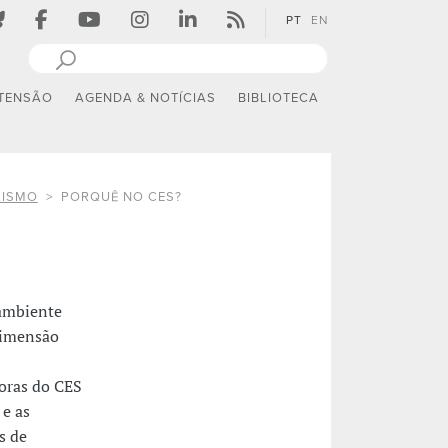
PT
EN
TENSÃO
AGENDA & NOTÍCIAS
BIBLIOTECA
LISMO
PORQUÊ NO CES?
ambiente
dimensão
oras do CES
 e as
s de