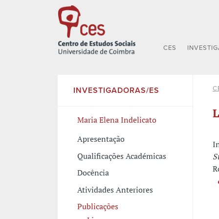
CES
INVESTI
C
INVESTIGADORAS/ES
L
Maria Elena Indelicato
Apresentação
I
Qualificações Académicas
S
R
Docência
Atividades Anteriores
Publicações