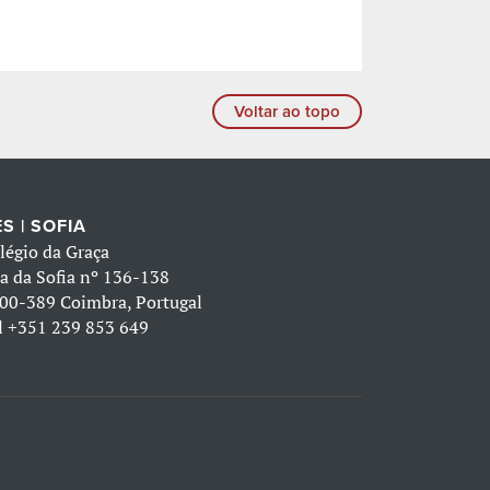
Voltar ao topo
S | SOFIA
légio da Graça
a da Sofia nº 136-138
00-389 Coimbra, Portugal
l
+351 239 853 649