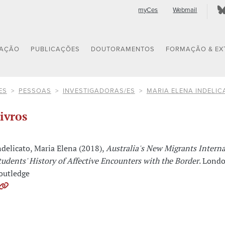
myCes
Webmail
GAÇÃO
PUBLICAÇÕES
DOUTORAMENTOS
FORMAÇÃO & EX
ES
PESSOAS
INVESTIGADORAS/ES
MARIA ELENA INDELIC
ivros
ndelicato, Maria Elena (2018),
Australia's New Migrants Interna
tudents' History of Affective Encounters with the Border
. Lond
outledge