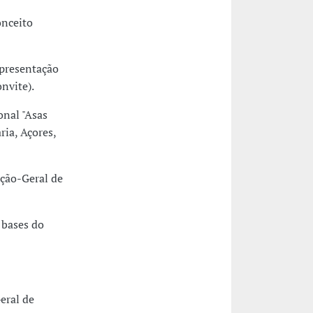
onceito
epresentação
nvite).
onal "Asas
ria, Açores,
eção-Geral de
 bases do
eral de