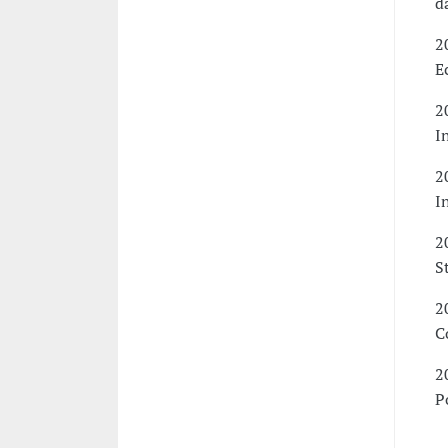
d
2
E
2
I
2
I
2
S
2
C
2
P