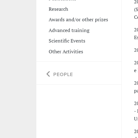
2
Research
(
C
Awards and/or other prizes
2
Advanced training
E
Scientific Events
2
Other Activities
2
e
PEOPLE
2
p
2
-
U
2