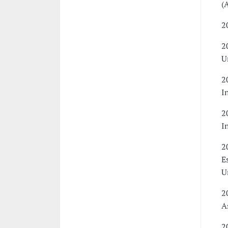
(
2
2
U
2
I
2
I
2
E
U
2
A
2