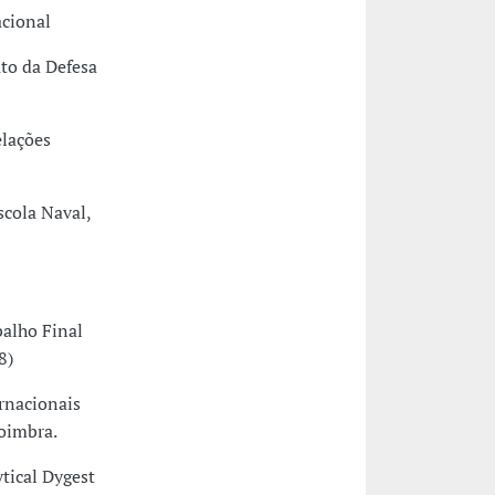
acional
to da Defesa
elações
scola Naval,
balho Final
8)
rnacionais
oimbra.
tical Dygest