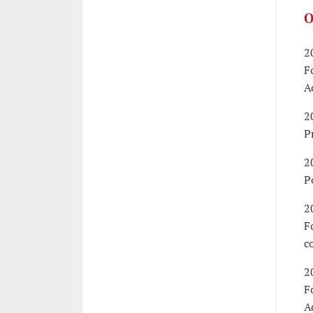
O
2
F
A
2
P
2
P
2
F
c
2
F
A