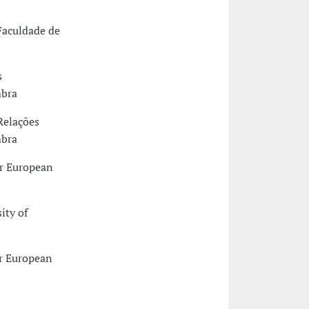
Faculdade de
s
mbra
Relações
mbra
or European
ity of
or European