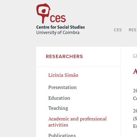
CES
RE
C
RESEARCHERS
A
Licínia Simão
Presentation
2
Education
C
Teaching
2
(
Academic and professional
activities
E
Publications