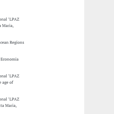
ional "LPAZ
a Maria,
Ocean Regions
e Economia
ional "LPAZ
e age of
ional "LPAZ
ta Maria,