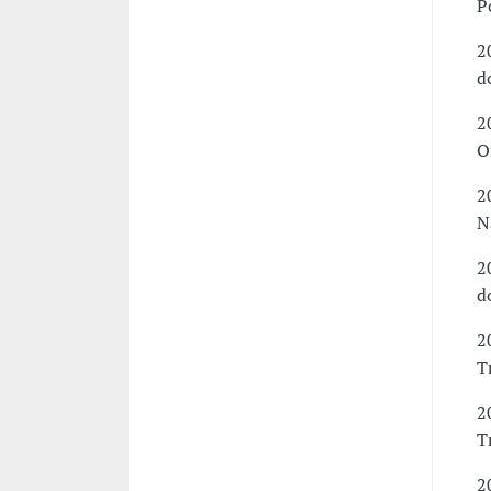
P
2
d
2
O
2
N
2
d
2
T
2
T
2