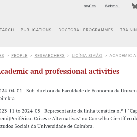
myCes
Webmail
SEARCH
PUBLICATIONS
DOCTORAL PROGRAMMES
TRAINI
ES
PEOPLE
RESEARCHERS
LICÍNIA SIMÃO
ACADEMIC A
cademic and professional activities
024-04-01 - Sub-diretora da Faculdade de Economia da Univer
oimbra
023-11 to 2024-05 - Representante da linha temática n.º 1 "Ca
Semi)Periférico: Crises e Alternativas" no Conselho Científico 
studos Sociais da Universidade de Coimbra.