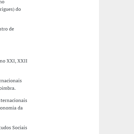
mo
rigues) do
ntro de
 no XXI, XXII
rnacionais
oimbra.
ternacionais
Economia da
tudos Sociais