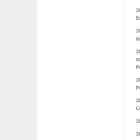
2
E
2
d
2
s
P
2
P
2
C
2
2