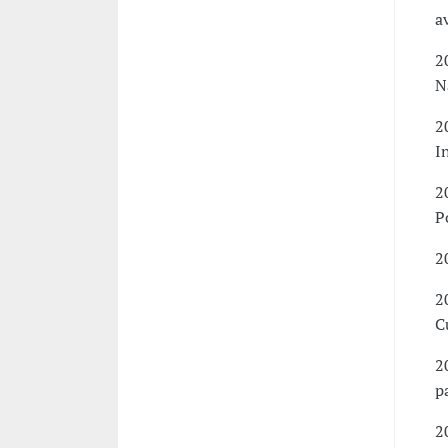
a
2
N
2
I
2
P
2
2
C
2
p
2