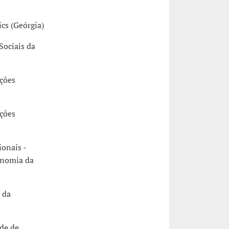
cs (Geórgia)
Sociais da
ções
ções
onais -
onomia da
 da
de de