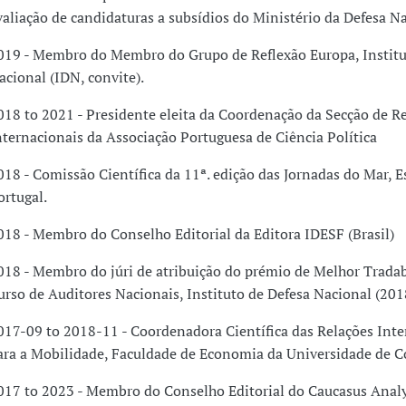
valiação de candidaturas a subsídios do Ministério da Defesa N
019 - Membro do Membro do Grupo de Reflexão Europa, Institu
acional (IDN, convite).
018 to 2021 - Presidente eleita da Coordenação da Secção de R
nternacionais da Associação Portuguesa de Ciência Política
018 - Comissão Científica da 11ª. edição das Jornadas do Mar, E
ortugal.
018 - Membro do Conselho Editorial da Editora IDESF (Brasil)
018 - Membro do júri de atribuição do prémio de Melhor Trada
urso de Auditores Nacionais, Instituto de Defesa Nacional (201
017-09 to 2018-11 - Coordenadora Científica das Relações Inte
ara a Mobilidade, Faculdade de Economia da Universidade de C
017 to 2023 - Membro do Conselho Editorial do Caucasus Analy