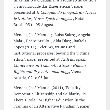
Imaginário e Cidadania: A Produção do Outro e
a Singularidade das Experiências", paper
presented at
II Colóquio do Imaginário - Novas
Estrututas, Novas Epistemologias
, Natal -
Brasil, 03 to 05 August.
Mendes, José Manuel; , Luísa Sales; , Ângela
Maia; , Pedro Araújo; , Aida Dias; , Rafaela
Lopes (2011), "Victims, trauma and
institutional processes: beyond the victims'
ethics", paper presented at
12th European
Conference on Traumatic Stress - Human
Rights and Psychotraumatology
, Viena -
Áustria, 02 to 05 June.
Mendes, José Manuel (2011), "Equality,
Democratic Citizenship and Solidarity: Is
There a Role For Higher Education in the
Framing of an Alternative Paradigm", paper