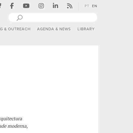
PT
EN
NG & OUTREACH
AGENDA & NEWS
LIBRARY
quitectura
idade moderna
,