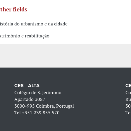
ther fields
istória do urbanismo e da cidade
atrimónio e reabilitação
CES | ALTA
CE
Colégio de S. Jerónimo
Co
Apartado 3087
Ru
3000-995 Coimbra, Portugal
30
Tel
+351 239 855 570
Te