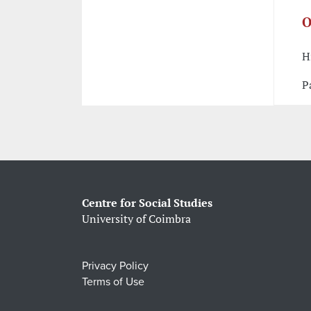
O
H
P
Centre for Social Studies
University of Coimbra
Privacy Policy
Terms of Use