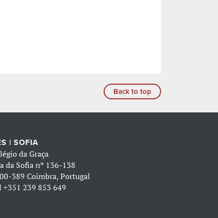
Back to top
S | SOFIA
légio da Graça
a da Sofia nº 136-138
00-389 Coimbra, Portugal
l
+351 239 853 649