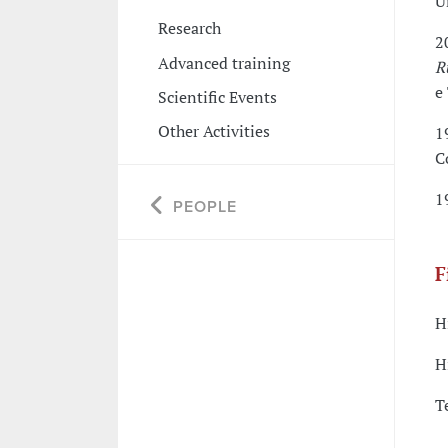
U
Research
2
Advanced training
R
e
Scientific Events
Other Activities
1
C
1
PEOPLE
F
H
H
T