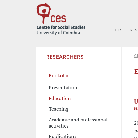
CES
RE
C
RESEARCHERS
E
Rui Lobo
Presentation
Education
U
a
Teaching
Academic and professional
2
activities
u
Publications