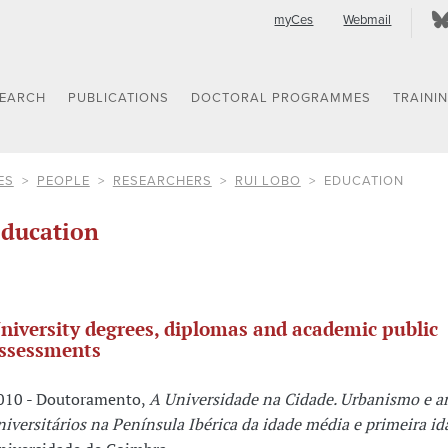
myCes
Webmail
SEARCH
PUBLICATIONS
DOCTORAL PROGRAMMES
TRAINI
ES
PEOPLE
RESEARCHERS
RUI LOBO
EDUCATION
ducation
niversity degrees, diplomas and academic public
ssessments
010 - Doutoramento,
A Universidade na Cidade. Urbanismo e ar
niversitários na Península Ibérica da idade média e primeira 