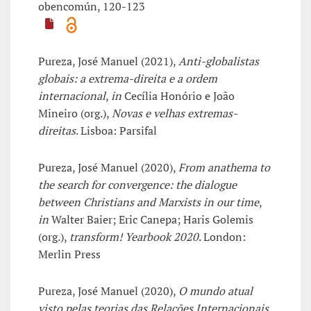
obencomún, 120-123
Pureza, José Manuel (2021),
Anti-globalistas
globais: a extrema-direita e a ordem
internacional
,
in
Cecília Honório e João
Mineiro (org.),
Novas e velhas extremas-
direitas
. Lisboa: Parsifal
Pureza, José Manuel (2020),
From anathema to
the search for convergence: the dialogue
between Christians and Marxists in our time
,
in
Walter Baier; Eric Canepa; Haris Golemis
(org.),
transform! Yearbook 2020
. London:
Merlin Press
Pureza, José Manuel (2020),
O mundo atual
visto pelas teorias das Relações Internacionais
,