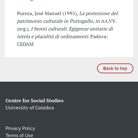
Pureza, José Manuel (1995),
La protezione del
patrimonio culturale in Portogallo
,
in
AA.VV.
(org.),
I benni culturali. Egigenze unitarie di
tutela e pluralità di ordinamenti
. Padova:
CEDAM
Back to top
Centre for Social Studies
University of Coimbra
Privacy Policy
Terms of Use