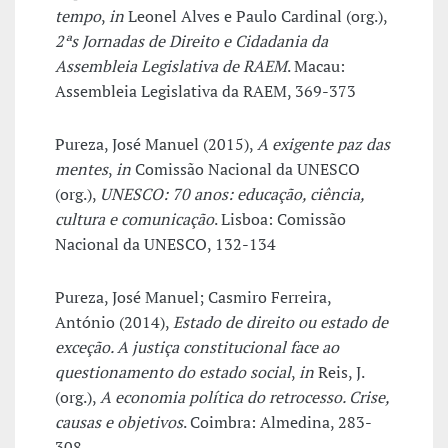
tempo
,
in
Leonel Alves e Paulo Cardinal (org.),
2ªs Jornadas de Direito e Cidadania da
Assembleia Legislativa de RAEM
. Macau:
Assembleia Legislativa da RAEM, 369-373
Pureza, José Manuel (2015),
A exigente paz das
mentes
,
in
Comissão Nacional da UNESCO
(org.),
UNESCO: 70 anos: educação, ciência,
cultura e comunicação
. Lisboa: Comissão
Nacional da UNESCO, 132-134
Pureza, José Manuel; Casmiro Ferreira,
António (2014),
Estado de direito ou estado de
exceção. A justiça constitucional face ao
questionamento do estado social
,
in
Reis, J.
(org.),
A economia política do retrocesso. Crise,
causas e objetivos
. Coimbra: Almedina, 283-
308