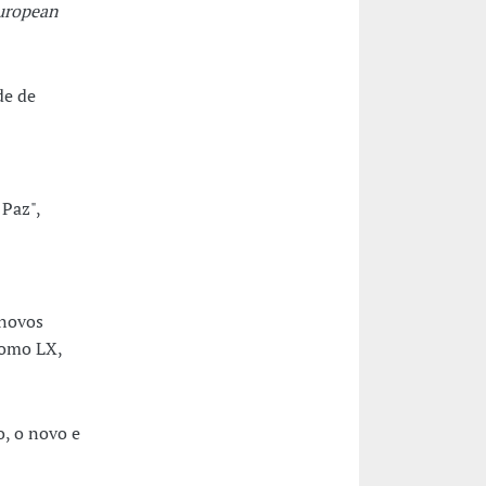
European
de de
 Paz",
 novos
Tomo LX,
o, o novo e