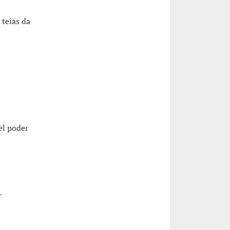
 teias da
el poder
-