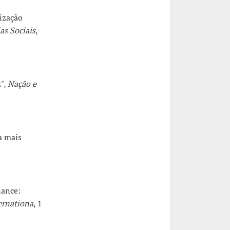
lização
as Sociais
,
z",
Nação e
a mais
nance:
ernationa
, 1