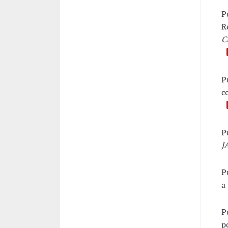
P
R
C
P
c
P
J
P
a
P
p