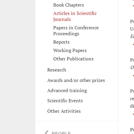
Book Chapters
Articles in Scientific
Journals
P
Papers in Conference
U
Proceedings
E
Reports
Working Papers
Other Publications
P
O
Research
Awards and/or other prizes
Advanced training
P
r
Scientific Events
d
Other Activities
P
PEOPLE