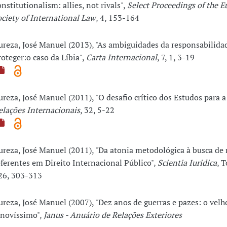
onstitutionalism: allies, not rivals",
Select Proceedings of the 
ociety of International Law
, 4, 153-164
ureza, José Manuel (2013), "As ambiguidades da responsabilida
roteger:o caso da Líbia",
Carta Internacional
, 7, 1, 3-19
ureza, José Manuel (2011), "O desafio crítico dos Estudos para a
elações Internacionais
, 32, 5-22
ureza, José Manuel (2011), "Da atonia metodológica à busca de
eferentes em Direito Internacional Público",
Scientia Iuridica
, 
26, 303-313
ureza, José Manuel (2007), "Dez anos de guerras e pazes: o velh
 novíssimo",
Janus - Anuário de Relações Exteriores