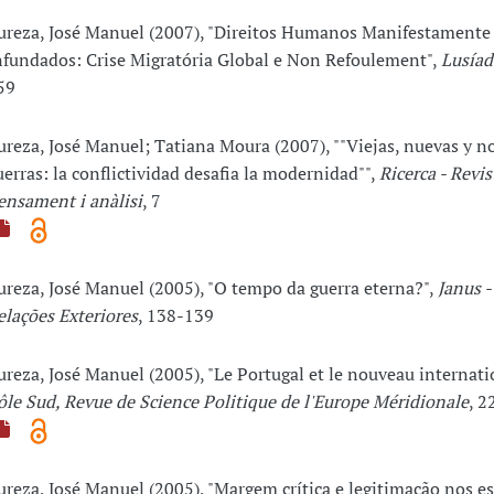
ureza, José Manuel (2007), "Direitos Humanos Manifestamente
nfundados: Crise Migratória Global e Non Refoulement",
Lusíad
59
ureza, José Manuel; Tatiana Moura (2007), ""Viejas, nuevas y n
uerras: la conflictividad desafia la modernidad"",
Ricerca - Revis
ensament i anàlisi
, 7
ureza, José Manuel (2005), "O tempo da guerra eterna?",
Janus -
elações Exteriores
, 138-139
ureza, José Manuel (2005), "Le Portugal et le nouveau internati
ôle Sud, Revue de Science Politique de l'Europe Méridionale
, 2
ureza, José Manuel (2005), "Margem crítica e legitimação nos e