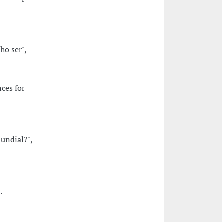
ho ser",
ces for
undial?",
.