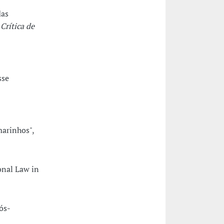
das
Crítica de
sse
marinhos",
onal Law in
ós-