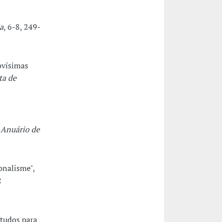
a
, 6-8, 249-
ovísimas
ta de
 Anuário de
onalisme",
2
studos para