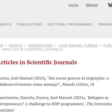
myCes
Webmail
SEARCH
PUBLICATIONS
DOCTORAL PROGRAMMES
TRAINI
ES
PEOPLE
RESEARCHERS
JOSÉ MANUEL PUREZA
PUBL
ARTICLES IN SCIENTIFIC JOURNALS
rticles in Scientific Journals
ureza, José Manuel (2024), "Das novas guerras às migrações: o
ubdesenvlvimento como ameaça?",
Mundo Crítico
, 10
ascimento, Daniela; Pureza, José Manuel (2024), "Refugees as
ntrepreneurs? A challenge to HDP programmes",
The Internato
pectator