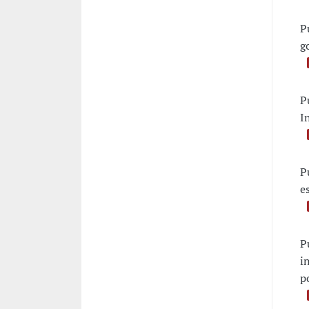
P
g
P
I
P
e
P
i
p