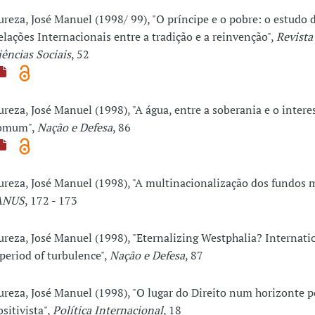
ureza, José Manuel (1998/ 99), "O príncipe e o pobre: o estudo 
elações Internacionais entre a tradição e a reinvenção",
Revista 
iências Sociais
, 52
ureza, José Manuel (1998), "A água, entre a soberania e o intere
omum",
Nação e Defesa
, 86
ureza, José Manuel (1998), "A multinacionalização dos fundos 
ANUS
, 172 - 173
ureza, José Manuel (1998), "Eternalizing Westphalia? Internati
 period of turbulence",
Nação e Defesa
, 87
ureza, José Manuel (1998), "O lugar do Direito num horizonte p
ositivista",
Política Internacional
, 18