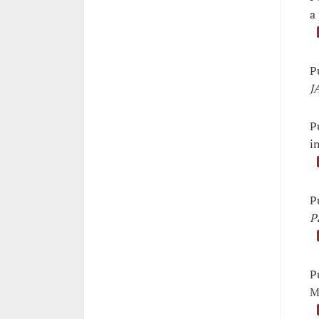
a
P
J
P
i
P
P
P
M