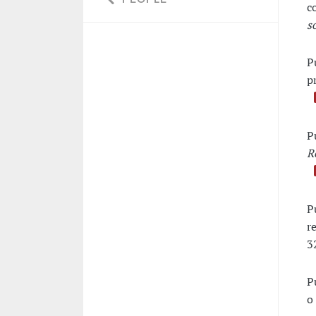
c
s
P
p
P
R
P
r
3
P
o