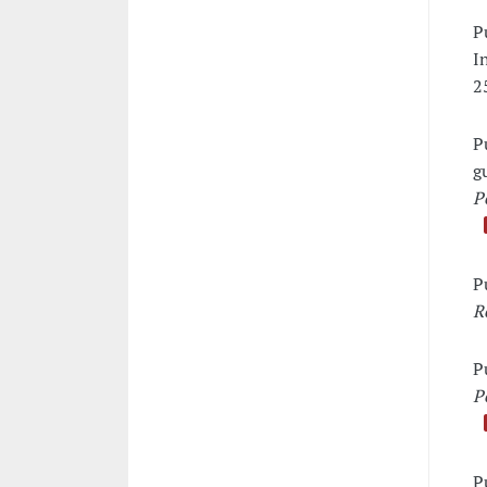
P
I
2
P
g
P
P
R
P
P
P