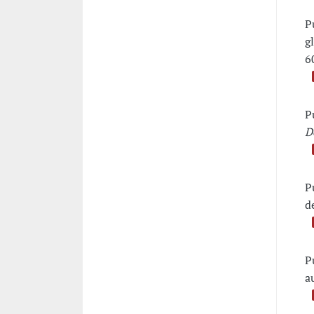
P
g
6
P
D
P
d
P
a