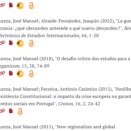
ureza, José Manuel; Alcaide-Fernández, Joaquín (2022), "La gue
crania: ¿qué (des)orden antecede a qué nuevo (des)orden?",
Rev
lectrónica de Estudios Internacionales
, 44, 1-20
ureza, José Manuel (2018), "O desafio crítico dos estudos para a 
rganicom
, 15, 28, 74-89
ureza, José Manuel; Ferreira, António Casimiro (2015), "Neolib
esistência Constitucional: o impacto da crise europeia na garan
ireitos sociais em Portugal",
Cronos
, 16, 2, 24-42
ureza, José Manuel (2015), "New regionalism and global