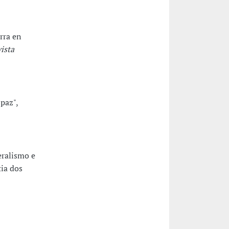
rra en
ista
paz",
eralismo e
tia dos