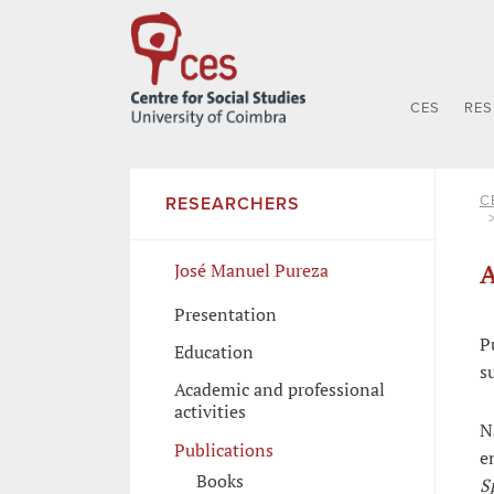
CES
RE
C
RESEARCHERS
A
José Manuel Pureza
Presentation
P
Education
s
Academic and professional
activities
N
Publications
e
Books
S