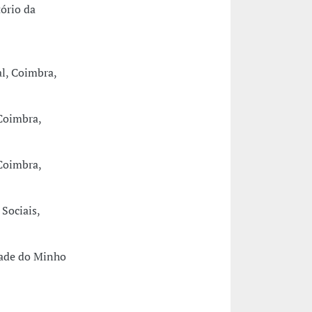
ório da
al, Coimbra,
Coimbra,
Coimbra,
Sociais,
dade do Minho