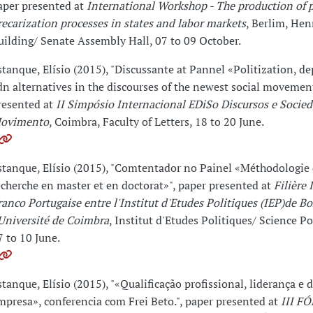
aper presented at
International Workshop - The production of p
recarization processes in states and labor markets
, Berlim, Hen
uilding/ Senate Assembly Hall, 07 to 09 October.
stanque, Elísio (2015), "Discussante at Pannel «Politization, de
dn alternatives in the discourses of the newest social movemen
resented at
II Simpósio Internacional EDiSo Discursos e Socie
ovimento
, Coimbra, Faculty of Letters, 18 to 20 June.
stanque, Elísio (2015), "Comtentador no Painel «Méthodologie 
echerche en master et en doctorat»", paper presented at
Filière 
ranco Portugaise entre l'Institut d'Etudes Politiques (IEP)de B
'Université de Coimbra
, Institut d'Etudes Politiques/ Science P
7 to 10 June.
stanque, Elísio (2015), "«Qualificação profissional, liderança e
mpresa», conferencia com Frei Beto.", paper presented at
III F