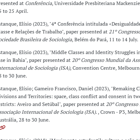
resented at
Conferência
, Universidade Presbiteriana Mackenzi
5 to 25 April.
stanque, Elísio (2023), "4ª Conferência intitulada «Desigualdade
lasse e Relações de Trabalho", paper presented at
21º Congresso
ociedade Brasileira de Sociologia
, Belém do Pará, 11 to 14 July.
stanque, Elísio (2023), "Middle Classes and Identity Struggles in
ase in Bahia", paper presented at
20º Congresso Mundial da Ass
nternacional de Sociologia (ISA)
, Convention Centre, Melbourne 
8 to 30 June.
stanque, Elísio; Gameiro Francisco, Daniel (2023), "Remaking C
ivisions and Territories: space, class conflict and consent in t
istricts: Aveiro and Setúbal", paper presented at
20º Congresso
ssociação Internacional de Sociologia (ISA).
, Crown - P3, Melb
ustrália, 28 to 30 June.