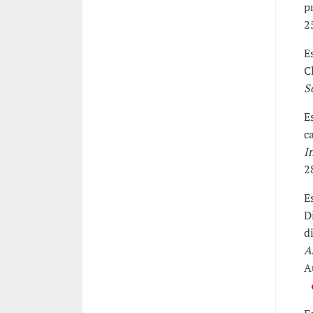
p
2
E
C
S
E
c
I
2
E
D
d
A
A