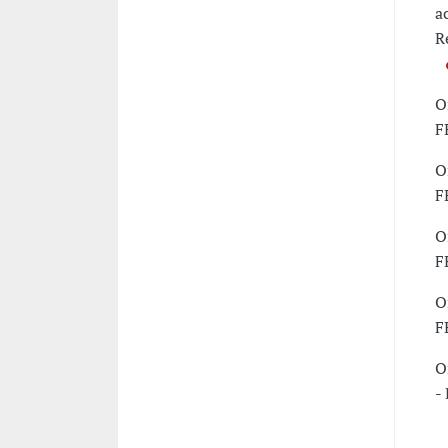
a
R
O
F
O
F
O
F
O
F
O
-