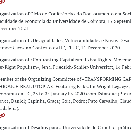
rganization of Ciclo de Conferências do Doutoramento em Soci
aculdade de Economia da Universidade de Coimbra, 17 Septemb
ecember 2021.
rganization of «Desigualdades, Vulnerabilidades e Novos Desaf
emocráticos no Contexto da UE, FEUC, 11 December 2020.
rganization of «Confronting Capitalism: Labor Rights, Moveme
ar-Right Populism», Jena, Friedrich-Schiler-Universitat, 14 Feb
ember of the Organizing Committee of «TRANSFORMING CA
HROUGH REAL UTOPIAS: Featuring Erik Olin Wright Legacy», 
conomia da UC, 23 to 24 January by 2020 (com Estanque (Preside
eves, Daniel; Capinha, Graça; Góis, Pedro; Pato Carvalho, Claud
adalena).
rganization of Desafios para a Universidade de Coimbra: prátic