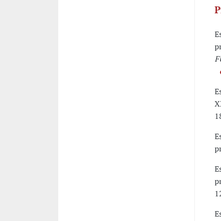
P
E
p
F
E
X
1
E
p
E
p
1
E