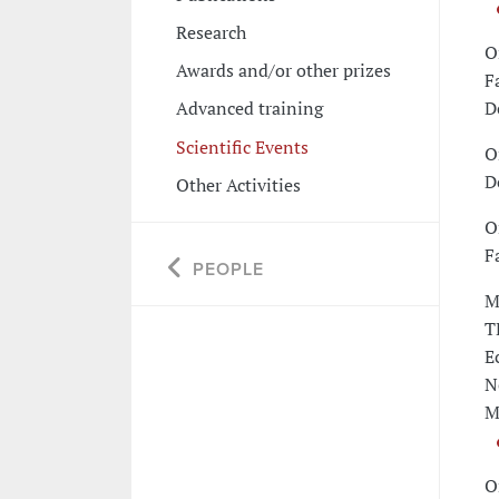
Research
O
Awards and/or other prizes
F
D
Advanced training
Scientific Events
O
D
Other Activities
O
F
PEOPLE
M
T
E
N
M
O