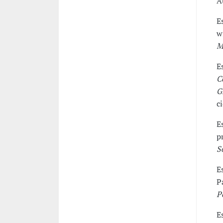
A
E
w
M
E
C
G
c
E
p
S
E
P
P
E