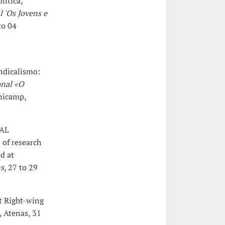
lítica,
 'Os Jovens e
to 04
indicalismo:
onal «O
nicamp,
IAL
of research
d at
ns
, 27 to 29
ot Right-wing
, Atenas, 31