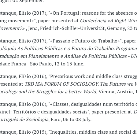
ugust 02 September.
stanque, Elísio (2017), "«On Portugal: reasons for the absence o
ing movement»", paper presented at
Conferência «A Right-Win
ovement?»
, Jena, Friedrich-Schiller-Universität, Gemany, 23 t
stanque, Elísio (2017), "«Passado e Futuro do Trabalho»", paper
olóquio As Políticas Públicas e o Futuro do Trabalho. Programa
raduação em Planejamento e Análise de Políticas Públicas - U
idade Franca - São Paulo, 12 to 13 June.
stanque, Elísio (2016), "Precarious work and middle class strugg
resented at
3RD ISA FORUM OF SOCIOLOGY. The Futures we W
ociology and the Struggles for a better World
, Vienna, Austria, 1
stanque, Elísio (2016), "«Classes, desigualdades num território 
ainel: Territórios e desigualdades sociais", paper presented at
I
ortuguês de Sociologia
, Faro, 06 to 08 July.
stanque, Elísio (2015), "Inequalities, middles class and social dis