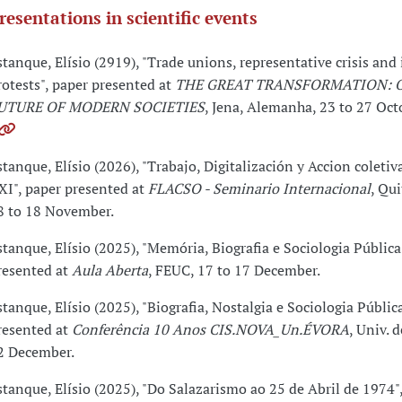
resentations in scientific events
stanque, Elísio (2919), "Trade unions, representative crisis and
rotests", paper presented at
THE GREAT TRANSFORMATION: 
UTURE OF MODERN SOCIETIES
, Jena, Alemanha, 23 to 27 Oct
stanque, Elísio (2026), "Trabajo, Digitalización y Accion coletiv
XI", paper presented at
FLACSO - Seminario Internacional
, Qui
8 to 18 November.
stanque, Elísio (2025), "Memória, Biografia e Sociologia Pública
resented at
Aula Aberta
, FEUC, 17 to 17 December.
stanque, Elísio (2025), "Biografia, Nostalgia e Sociologia Públic
resented at
Conferência 10 Anos CIS.NOVA_Un.ÉVORA
, Univ. 
2 December.
stanque, Elísio (2025), "Do Salazarismo ao 25 de Abril de 1974"