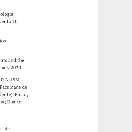
ologia,
er to 10
ios
nts and the
ruary 2020.
PITALISM
Faculdade de
nte), Elísio;
ia; Duarte,
as de