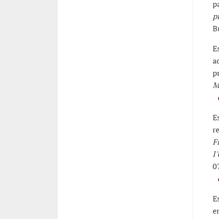
p
p
B
E
a
p
M
E
r
F
l
0
E
e