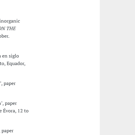
 inorganic
ON THE
ober.
a en siglo
to, Equador,
", paper
a", paper
de Évora, 12 to
, paper