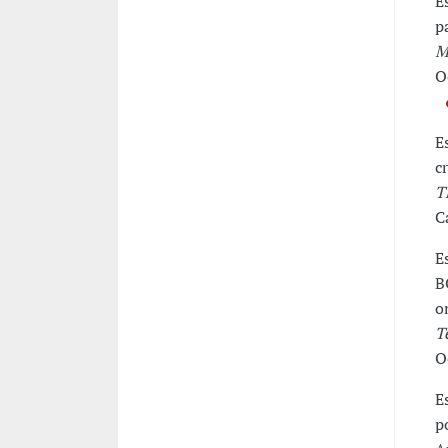
E
p
M
O
E
c
T
C
E
B
o
T
O
E
p