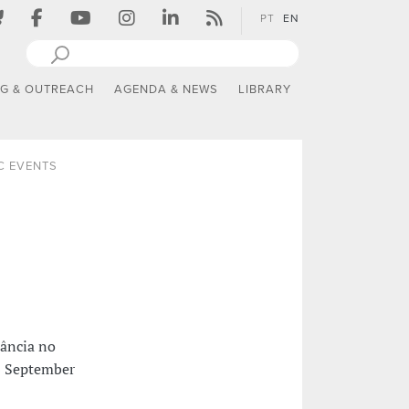
PT
EN
NG & OUTREACH
AGENDA & NEWS
LIBRARY
IC EVENTS
nância no
6 September