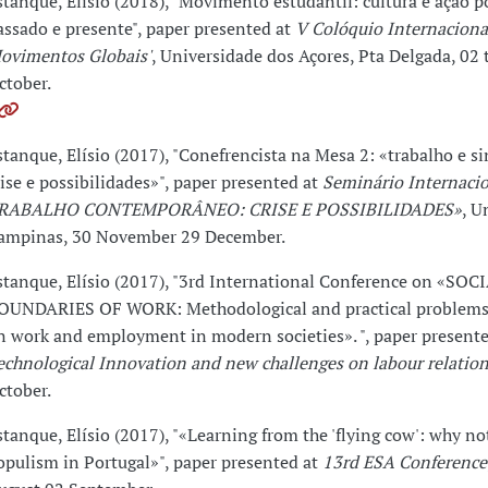
stanque, Elísio (2018), "Movimento estudantil: cultura e ação po
assado e presente", paper presented at
V Colóquio Internacional
ovimentos Globais'
, Universidade dos Açores, Pta Delgada, 02 
ctober.
stanque, Elísio (2017), "Conefrencista na Mesa 2: «trabalho e s
rise e possibilidades»", paper presented at
Seminário Internaci
RABALHO CONTEMPORÂNEO: CRISE E POSSIBILIDADES»
, U
ampinas, 30 November 29 December.
stanque, Elísio (2017), "3rd International Conference on «SOC
OUNDARIES OF WORK: Methodological and practical problems 
n work and employment in modern societies». ", paper presente
echnological Innovation and new challenges on labour relatio
ctober.
stanque, Elísio (2017), "«Learning from the 'flying cow': why n
opulism in Portugal»", paper presented at
13rd ESA Conference