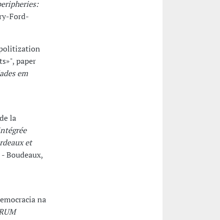
eripheries:
ry-Ford-
politization
ts»", paper
dades em
de la
Intégrée
ordeaux et
o - Boudeaux,
 democracia na
ÓRUM