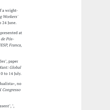
f a wright-
g Workers'
o 24 June.
 presented at
 de Pós-
NESP, Franca
,
les", paper
ant: Global
0 to 14 July.
dualista», no
X Congresso
sent", ",