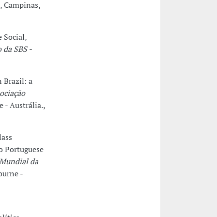
e, Campinas,
 Social,
 da SBS -
 Brazil: a
ociação
- Austrália.,
lass
wo Portuguese
 Mundial da
ourne -