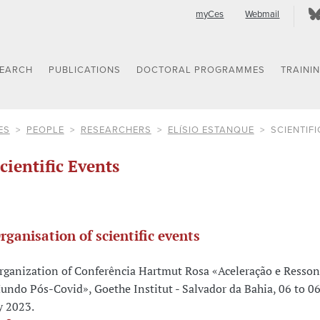
myCes
Webmail
SEARCH
PUBLICATIONS
DOCTORAL PROGRAMMES
TRAINI
ES
PEOPLE
RESEARCHERS
ELÍSIO ESTANQUE
SCIENTIF
cientific Events
rganisation of scientific events
rganization of Conferência Hartmut Rosa «Aceleração e Resso
undo Pós-Covid», Goethe Institut - Salvador da Bahia, 06 to 0
y 2023.