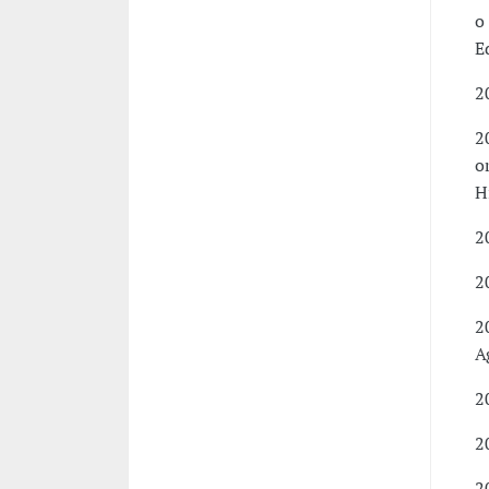
o
E
2
2
o
H
2
2
2
A
2
2
2