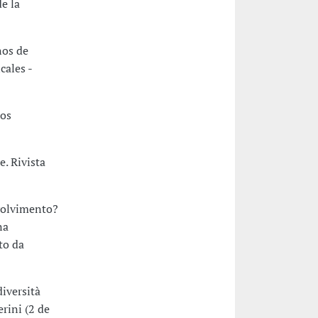
de la
nos de
cales -
los
. Rivista
volvimento?
na
to da
diversità
erini (2 de