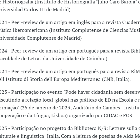
e Historiografía (Instituto de Historiografía "Julio Caro Baroja" 
niversidad Carlos III de Madrid)
024 - Peer-review de um artigo em inglês para a revista Cuader
úsica Iberoamericana (Instituto Complutense de Ciencias Musi
niversidade Complutense de Madrid)
024 - Peer-review de um artigo em português para a revista Bib
Faculdade de Letras da Universidade de Coimbra)
024 - Peer-review de um artigo em português para a revista RiMe
ell'Istituto di Storia dell'Europa Mediterranea (CNR, Italia).
023 - Participação no evento "Pode haver cidadania sem desen
iscutindo a relação local-global nas práticas de ED na Escola e 
ormação" (25 de janeiro de 2023, Auditório do Camões - Institu
ooperação e da Língua, Lisboa) organizado por CIDAC e FGS
023 - Participação no progetto da Biblioteca N/S: Letture sulla 
ulturale e linguistica: Italia. Com a leitura de poesias de Alda M