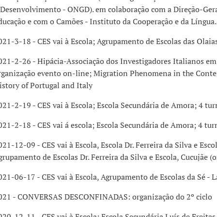
 Desenvolvimento - ONGD). em colaboração com a Direção-Gera
ducação e com o Camões - Instituto da Cooperação e da Língua.
021-3-18 - CES vai à Escola; Agrupamento de Escolas das Olaia
021-2-26 - Hipácia-Associação dos Investigadores Italianos em
rganização evento on-line; Migration Phenomena in the Cont
istory of Portugal and Italy
021-2-19 - CES vai à Escola; Escola Secundária de Amora; 4 tu
021-2-18 - CES vai á escola; Escola Secundária de Amora; 4 tu
021-12-09 - CES vai à Escola, Escola Dr. Ferreira da Silva e Escol
grupamento de Escolas Dr. Ferreira da Silva e Escola, Cucujãe (o
021-06-17 - CES vai à Escola, Agrupamento de Escolas da Sé -
021 - CONVERSAS DESCONFINADAS: organização do 2º ciclo
020-12-11 - CES vai à Escola; Escola Secundária Luís de Freita