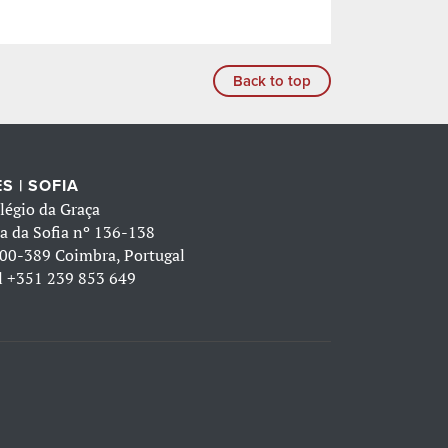
Back to top
S | SOFIA
légio da Graça
a da Sofia nº 136-138
00-389 Coimbra, Portugal
l
+351 239 853 649