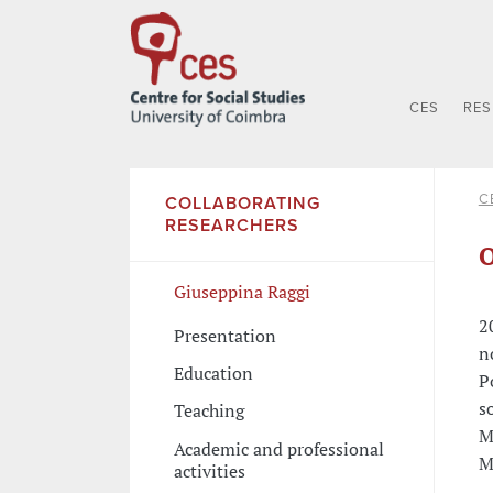
CES
RE
C
COLLABORATING
RESEARCHERS
O
Giuseppina Raggi
2
Presentation
n
Education
P
s
Teaching
M
Academic and professional
M
activities