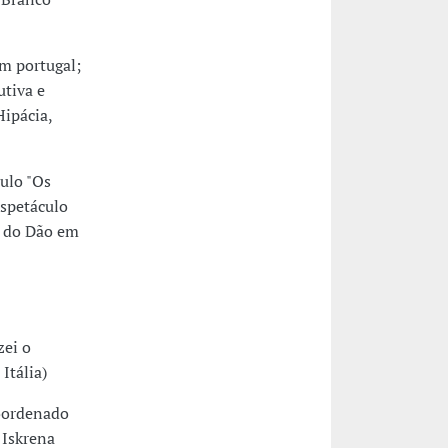
em portugal;
utiva e
Hipácia,
culo "Os
spetáculo
o do Dão em
zei o
Itália)
coordenado
 Iskrena