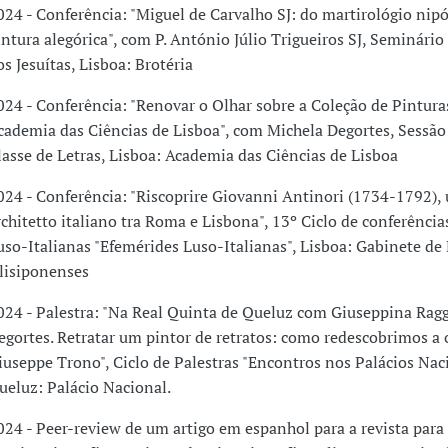
024 - Conferência: "Miguel de Carvalho SJ: do martirológio nip
intura alegórica", com P. António Júlio Trigueiros SJ, Seminário
os Jesuítas, Lisboa: Brotéria
024 - Conferência: "Renovar o Olhar sobre a Coleção de Pintura
cademia das Ciências de Lisboa", com Michela Degortes, Sessão 
lasse de Letras, Lisboa: Academia das Ciências de Lisboa
024 - Conferência: "Riscoprire Giovanni Antinori (1734-1792),
rchitetto italiano tra Roma e Lisbona", 13º Ciclo de conferência
uso-Italianas "Efemérides Luso-Italianas", Lisboa: Gabinete de
lisiponenses
024 - Palestra: "Na Real Quinta de Queluz com Giuseppina Ragg
egortes. Retratar um pintor de retratos: como redescobrimos a 
iuseppe Trono", Ciclo de Palestras "Encontros nos Palácios Naci
ueluz: Palácio Nacional.
024 - Peer-review de um artigo em espanhol para a revista para 