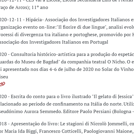
Paço de Arcos); 11º ano
020-12-11 - Hipácia- Associação dos Investigadores Italianos 
rganização evento on-line:"Il fiorire di due lingue", analisi evol
rocessi di divergenza tra italiano e portoghese, promovido por 
ssociação dos Investigadores Italianos em Portugal
020 - Consultoria histórico-artística para a produção do espetá
uardas do Museu de Bagdad" da companhia teatral O Nicho. O e
oi apresentado nos dias 4-6 de julho de 2020 no Solar do Vinh
iseu
020 - Escrita do conto para o livro ilustrado "Il gelato di Jessica"
elacionado ao período de confinamento na Itália do norte. Utili
seudónimo Aurora Semmedo. Editore Paolo Persiani (Bologna - 
018 - Apresentação do livro: Le stagioni di Niccolò Jommelli, 
or Maria Ida Biggi, Francesco Cotticelli, Paologiovanni Maione,