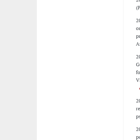
(
2
o
p
A
2
G
f
V
2
r
p
2
p