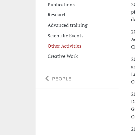
2
Publications
p
Research
d
Advanced training
2
Scientific Events
A
Other Activities
C
Creative Work
2
a
L
PEOPLE
O
2
D
G
Q
2