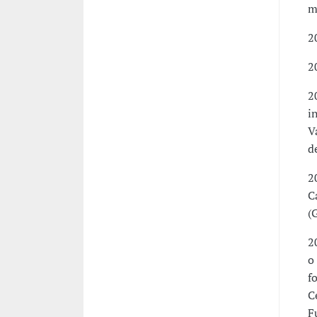
m
2
2
2
i
V
d
2
C
(
2
o
f
C
F