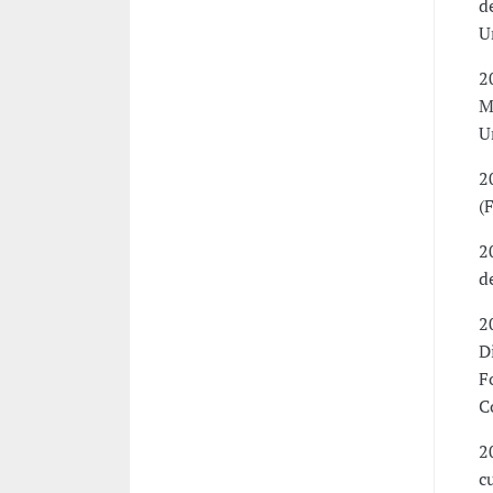
d
U
2
M
U
2
(
2
d
2
D
F
C
2
c