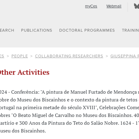
myCes
Webmail
SEARCH
PUBLICATIONS
DOCTORAL PROGRAMMES
TRAINI
ES
PEOPLE
COLLABORATING RESEARCHERS
GIUSEPPINA 
ther Activities
024 - Conferência: "A pintura de Manuel Furtado de Mendonça 
obre do Museu dos Biscainhos e o contexto da pintura de tetos
ortugal na primeira metade do século XVIII", Celebrações Com
obres "O Beato Miguel de Carvalho no Museu dos Biscainhos. 4
artírio e 300 Anos da Pintura do Teto do Salão Nobre. 1624 - 1
useu dos Biscainhos.