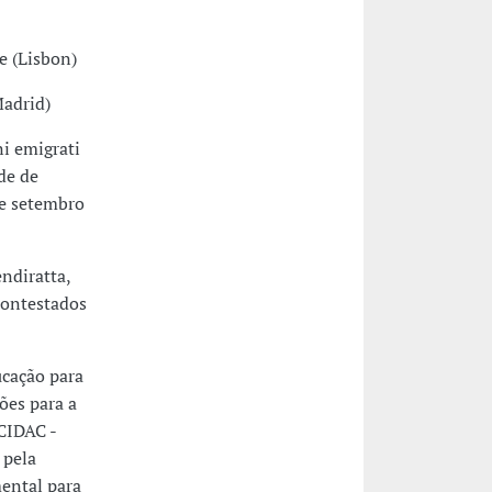
e (Lisbon)
Madrid)
ni emigrati
de de
de setembro
ndiratta,
Contestados
ucação para
ões para a
 CIDAC -
 pela
ental para