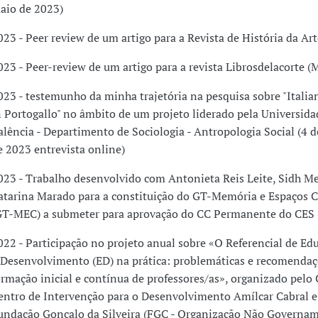
aio de 2023)
023 - Peer review de um artigo para a Revista de História da Art
023 - Peer-review de um artigo para a revista Librosdelacorte (
023 - testemunho da minha trajetória na pesquisa sobre "Italia
n Portogallo" no âmbito de um projeto liderado pela Universida
alência - Departimento de Sociologia - Antropologia Social (4 
e 2023 entrevista online)
023 - Trabalho desenvolvido com Antonieta Reis Leite, Sidh Me
atarina Marado para a constituição do GT-Memória e Espaços 
GT-MEC) a submeter para aprovação do CC Permanente do CES
022 - Participação no projeto anual sobre «O Referencial de Ed
 Desenvolvimento (ED) na prática: problemáticas e recomendaç
ormação inicial e contínua de professores/as», organizado pelo
entro de Intervenção para o Desenvolvimento Amílcar Cabral e
undação Gonçalo da Silveira (FGC - Organização Não Governam