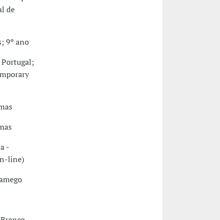
l de
s; 9º ano
 Portugal;
emporary
rmas
rmas
a -
n-line)
 Lamego
s Branco