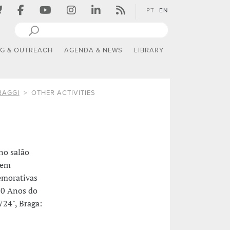
PT
EN
NG & OUTREACH
AGENDA & NEWS
LIBRARY
RAGGI
OTHER ACTIVITIES
no salão
 em
emorativas
00 Anos do
724", Braga: