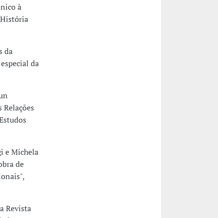
ónico à
 História
s da
especial da
 un
s Relações
 Estudos
i e Michela
obra de
onais",
a Revista