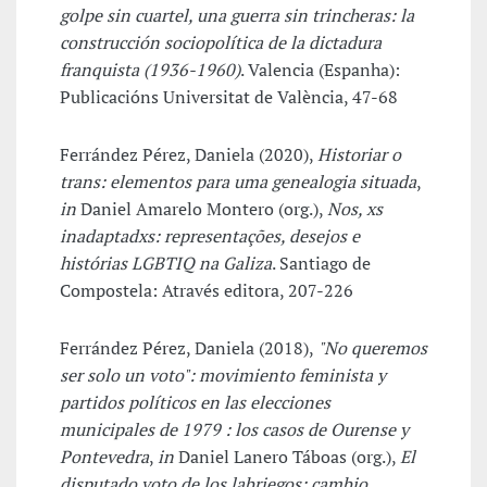
golpe sin cuartel, una guerra sin trincheras: la
construcción sociopolítica de la dictadura
franquista (1936-1960)
. Valencia (Espanha):
Publicacións Universitat de València, 47-68
Ferrández Pérez, Daniela (2020),
Historiar o
trans: elementos para uma genealogia situada
,
in
Daniel Amarelo Montero (org.),
Nos, xs
inadaptadxs: representações, desejos e
histórias LGBTIQ na Galiza
. Santiago de
Compostela: Através editora, 207-226
Ferrández Pérez, Daniela (2018),
"No queremos
ser solo un voto": movimiento feminista y
partidos políticos en las elecciones
municipales de 1979 : los casos de Ourense y
Pontevedra
,
in
Daniel Lanero Táboas (org.),
El
disputado voto de los labriegos: cambio,