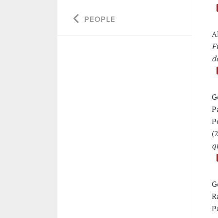
PEOPLE
A
F
d
G
P
P
(
q
G
R
P