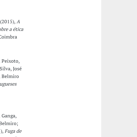
 (2015),
A
bre a ética
 Coimbra
 Peixoto,
Silva, José
, Belmiro
tugueses
; Ganga,
 Belmiro;
5),
Fuga de