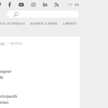
PT
EN
NG & OUTREACH
AGENDA & NEWS
LIBRARY
ONS
BOOKS
tégrité
MS
ticipatifs
ociais