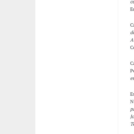
c
E
C
d
A
C
C
P
e
E
N
p
J
T