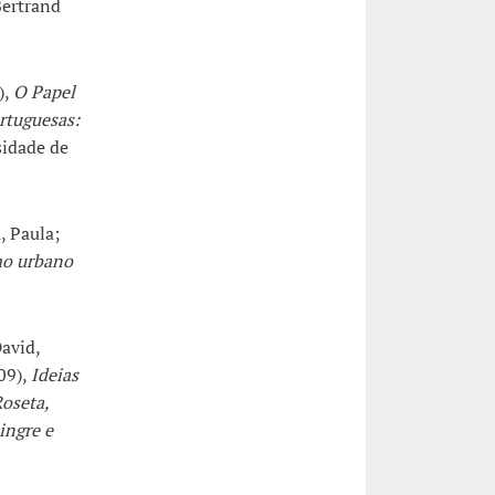
Bertrand
),
O Papel
rtuguesas:
sidade de
, Paula;
mo urbano
David,
09),
Ideias
oseta,
ingre e