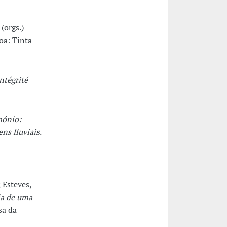
(orgs.)
boa: Tinta
intégrité
mónio:
ns fluviais
.
 Esteves,
ia de uma
sa da