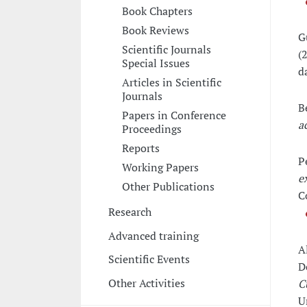
Book Chapters
Book Reviews
G
Scientific Journals
(
Special Issues
d
Articles in Scientific
Journals
B
Papers in Conference
a
Proceedings
Reports
P
Working Papers
e
Other Publications
C
Research
Advanced training
A
Scientific Events
D
Other Activities
C
U