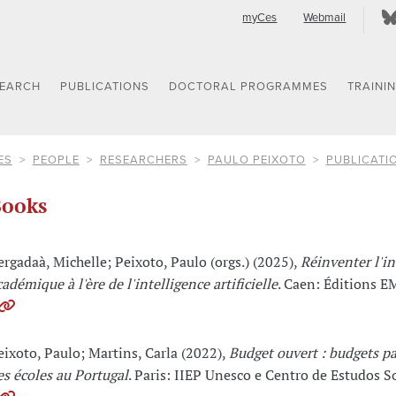
myCes
Webmail
SEARCH
PUBLICATIONS
DOCTORAL PROGRAMMES
TRAINI
ES
PEOPLE
RESEARCHERS
PAULO PEIXOTO
PUBLICATI
ooks
ergadaà, Michelle; Peixoto, Paulo (orgs.) (2025),
Réinventer l'in
cadémique à l'ère de l'intelligence artificielle
. Caen: Éditions E
eixoto, Paulo; Martins, Carla (2022),
Budget ouvert : budgets par
es écoles au Portugal
. Paris: IIEP Unesco e Centro de Estudos S