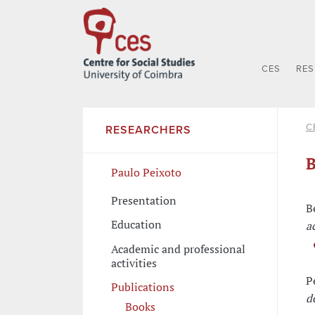
CES
RE
C
RESEARCHERS
B
Paulo Peixoto
Presentation
B
Education
a
Academic and professional
activities
P
Publications
d
Books