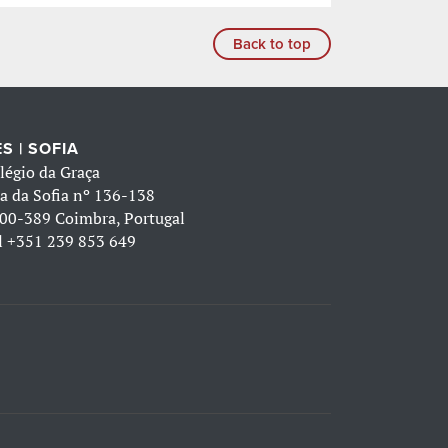
Back to top
S | SOFIA
légio da Graça
a da Sofia nº 136-138
00-389 Coimbra, Portugal
l
+351 239 853 649