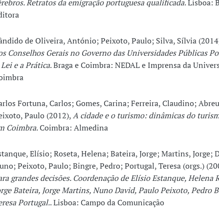
érebros. Retratos da emigração portuguesa qualificada
. Lisboa: 
ditora
ândido de Oliveira, António; Peixoto, Paulo; Silva, Sílvia (2014
os Conselhos Gerais no Governo das Universidades Públicas Po
 Lei e a Prática
. Braga e Coimbra: NEDAL e Imprensa da Univer
oimbra
arlos Fortuna, Carlos; Gomes, Carina; Ferreira, Claudino; Abreu
eixoto, Paulo (2012),
A cidade e o turismo: dinâmicas do turis
m Coimbra
. Coimbra: Almedina
stanque, Elísio; Roseta, Helena; Bateira, Jorge; Martins, Jorge; 
uno; Peixoto, Paulo; Bingre, Pedro; Portugal, Teresa (orgs.) (20
ara grandes decisões. Coordenação de Elísio Estanque, Helena R
orge Bateira, Jorge Martins, Nuno David, Paulo Peixoto, Pedro B
eresa Portugal.
. Lisboa: Campo da Comunicação