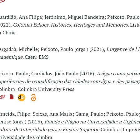
uardião, Ana Filipa; Jerónimo, Miguel Bandeira; Peixoto, Paulo 
2022),
Colonial Echoes. Histories, Heritages and Memories
. Lis
a China
ergadaà, Michelle; Peixoto, Paulo (orgs.) (2021),
L'urgence de l'
cadémique
. Caen: EMS
eixoto, Paulo; Cardielos, João Paulo (2016),
A água como patri
xperiências de requalificação das cidades com água e das paisage
oimbra: Coimbra University Press
lmeida, Filipe; Seixas, Ana Maria; Gama, Paulo; Peixoto, Paulo;
enise (orgs.) (2016),
Fraude e Plágio na Universidade: a Urgênc
ultura de Integridade para o Ensino Superior
. Coimbra: Impren
niversidade de Coimbra