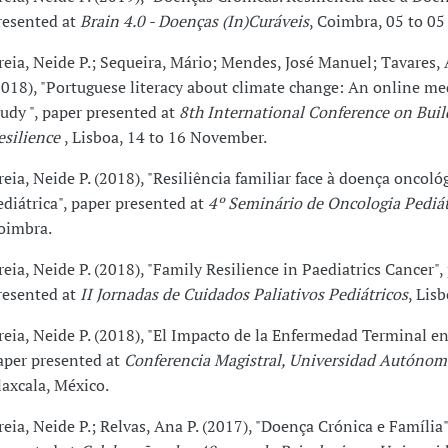
resented at
Brain 4.0 - Doenças (In)Curáveis
, Coimbra, 05 to 05 
reia, Neide P.; Sequeira, Mário; Mendes, José Manuel; Tavares,
2018), "Portuguese literacy about climate change: An online me
tudy ", paper presented at
8th International Conference on Buil
esilience
, Lisboa, 14 to 16 November.
reia, Neide P. (2018), "Resiliência familiar face à doença oncoló
ediátrica", paper presented at
4º Seminário de Oncologia Pediát
oimbra.
reia, Neide P. (2018), "Family Resilience in Paediatrics Cancer",
resented at
II Jornadas de Cuidados Paliativos Pediátricos
, Lisb
reia, Neide P. (2018), "El Impacto de la Enfermedad Terminal en 
aper presented at
Conferencia Magistral, Universidad Autónom
laxcala, México.
reia, Neide P.; Relvas, Ana P. (2017), "Doença Crónica e Família"