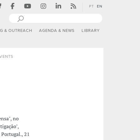
PT
EN
NG & OUTREACH
AGENDA & NEWS
LIBRARY
EVENTS
ensa", no
tigação",
Portugal., 21