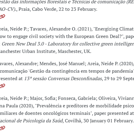
estão das informações florestais e Técnicas de comunicação (
AO-CV).
, Praia, Cabo Verde, 22 to 23 February.
reia, Neide P.; Tavares, Alexandre O. (2021), "Energizing Climat
ow to engage civil society with the European Green Deal?", pap
t
Green New Deal 3.0 - Laboratory for collective green intellige
anchester Urban Institute, Maschester, UK.
avares, Alexandre; Mendes, José Manuel; Areia, Neide P. (2020)
 comunicação 'Gestão da contingência em tempos de pandemia'
resented at
13ª sessão Conversas Desconfinadas
, 29 to 29 Sept
reia, Neide P.; Major, Sofia; Fonseca, Gabriela; Oliveira, Vivian
na Paula (2020), "Prevalência e preditores de morbilidade psico
amiliares de doentes oncológicos terminais", paper presented a
acional de Psicologia da Saúd
, Covilhã, 30 January 01 February.