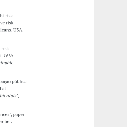
ht risk
ve risk
leans, USA,
 risk
at
16th
ainable
ipação pública
d at
bientais"
,
ences", paper
ember.