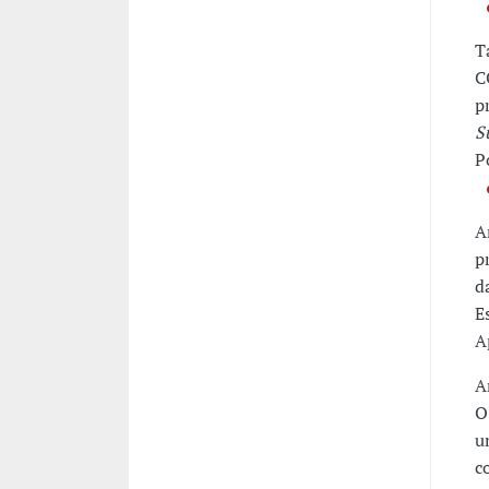
T
C
p
S
P
A
p
d
E
A
A
O
u
c