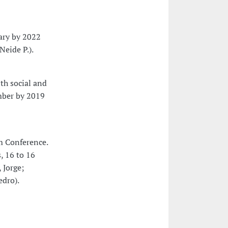
uary by 2022
Neide P.).
th social and
mber by 2019
m Conference.
, 16 to 16
 Jorge;
edro).