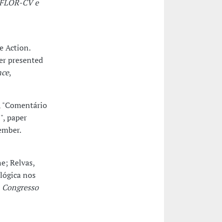
REFLOR-CV e
e Action.
er presented
nce
,
, "Comentário
", paper
ember.
ne; Relvas,
lógica nos
t
Congresso