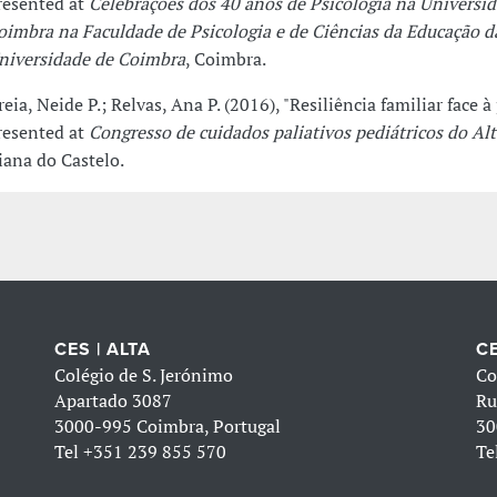
resented at
Celebrações dos 40 anos de Psicologia na Universi
oimbra na Faculdade de Psicologia e de Ciências da Educação d
niversidade de Coimbra
, Coimbra.
reia, Neide P.; Relvas, Ana P. (2016), "Resiliência familiar face à
resented at
Congresso de cuidados paliativos pediátricos do Al
iana do Castelo.
CES | ALTA
CE
Colégio de S. Jerónimo
Co
Apartado 3087
Ru
3000-995 Coimbra, Portugal
30
Tel
+351 239 855 570
Te