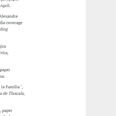
April.
 Alexandre
dia coverage
ding
gica
rica
,
 paper
oa.
la Familia ",
a de Tlaxcala
,
, paper