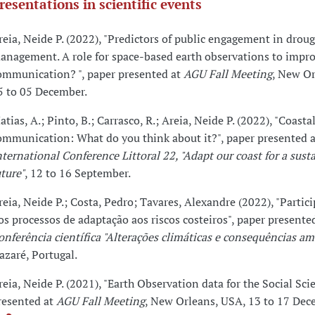
resentations in scientific events
reia, Neide P. (2022), "Predictors of public engagement in droug
anagement. A role for space-based earth observations to impro
ommunication? ", paper presented at
AGU Fall Meeting
, New Or
5 to 05 December.
atias, A.; Pinto, B.; Carrasco, R.; Areia, Neide P. (2022), "Coastal
ommunication: What do you think about it?", paper presented 
nternational Conference Littoral 22, "Adapt our coast for a sust
uture"
, 12 to 16 September.
reia, Neide P.; Costa, Pedro; Tavares, Alexandre (2022), "Partic
os processos de adaptação aos riscos costeiros", paper presente
onferência científica "Alterações climáticas e consequências am
azaré, Portugal.
reia, Neide P. (2021), "Earth Observation data for the Social Sci
resented at
AGU Fall Meeting
, New Orleans, USA, 13 to 17 Dec