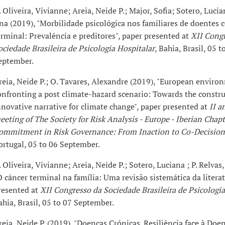
. Oliveira, Vivianne; Areia, Neide P.; Major, Sofia; Sotero, Lucian
na (2019), "Morbilidade psicológica nos familiares de doentes 
erminal: Prevalência e preditores", paper presented at
XII Cong
ociedade Brasileira de Psicologia Hospitalar
, Bahia, Brasil, 05 t
eptember.
reia, Neide P.; O. Tavares, Alexandre (2019), "European enviro
onfronting a post climate-hazard scenario: Towards the constru
nnovative narrative for climate change", paper presented at
II a
eeting of The Society for Risk Analysis - Europe - Iberian Chapt
ommitment in Risk Governance: From Inaction to Co-Decision
ortugal, 05 to 06 September.
. Oliveira, Vivianne; Areia, Neide P.; Sotero, Luciana ; P. Relvas
O câncer terminal na família: Uma revisão sistemática da literat
resented at
XII Congresso da Sociedade Brasileira de Psicologia
ahia, Brasil, 05 to 07 September.
reia, Neide P. (2019), "Doenças Crónicas. Resiliência face à Doen