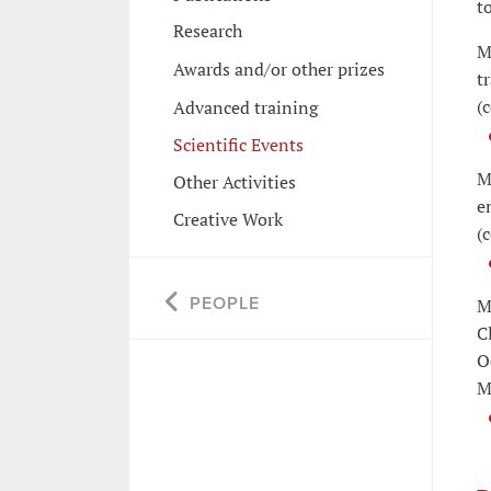
t
Research
M
Awards and/or other prizes
t
(
Advanced training
Scientific Events
M
Other Activities
e
Creative Work
(
PEOPLE
M
C
O
M