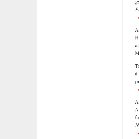
g
F
A
H
a
M
T
à
p
A
A
f
N