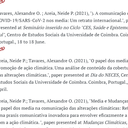
avares, Alexandre O. ; Areia, Neide P. (2021), "). A comunicaçã
OVID-19/SARS-CoV-2 nos media: Um retrato internacional.", 
resented at
Seminário inserido no Ciclo "CES, Saúde e Epistem
ul"
, Centro de Estudos Sociais da Universidade de Coimbra. Co
ortugal., 18 to 18 June.
reia, Neide P.; Tavares, Alexandre O. (2021), "O papel dos medi
romoção de ação climática. Uma análise de conteúdo da cobertu
as alterações climáticas.", paper presented at
Dia do NECES
, Ce
studos Sociais da Universidade de Coimbra. Coimbra, Portugal.,
pril.
reia, Neide P.; Tavares, Alexandre O. (2021), "Media e Mudanças
 papel dos media na comunicação das alterações climáticas: Re
ma praxis comunicativa inovadora para envolver eficazmente a
om a ação climática. ", paper presented at
Mudanças Climáticas,