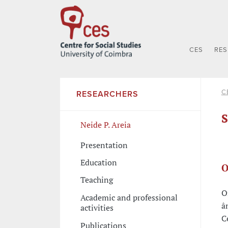
CES
RE
C
RESEARCHERS
S
Neide P. Areia
Presentation
Education
O
Teaching
O
Academic and professional
â
activities
C
Publications