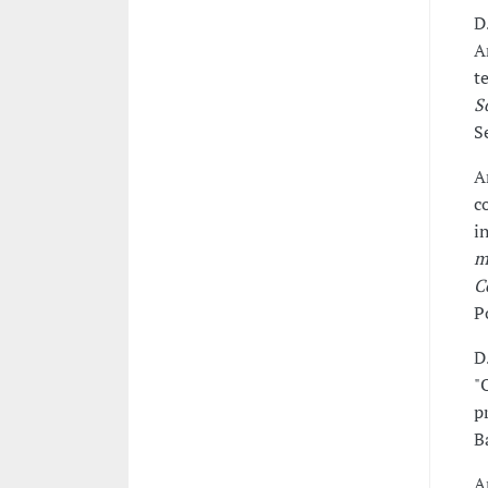
D
A
t
S
S
A
c
i
m
C
P
D
"
p
B
A