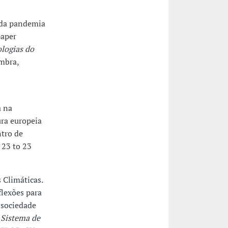
o da pandemia
paper
ologias do
imbra,
a na
ra europeia
ntro de
 23 to 23
 Climáticas.
flexões para
 sociedade
 Sistema de