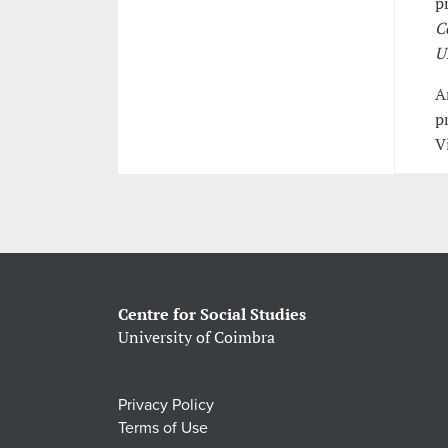
p
C
U
A
p
V
Centre for Social Studies
University of Coimbra
Privacy Policy
Terms of Use