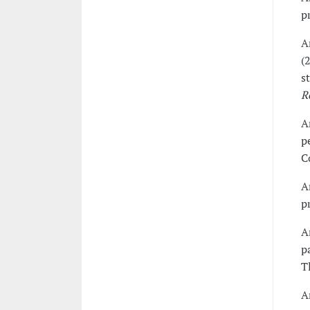
p
A
(
s
R
A
p
C
A
p
A
p
T
A