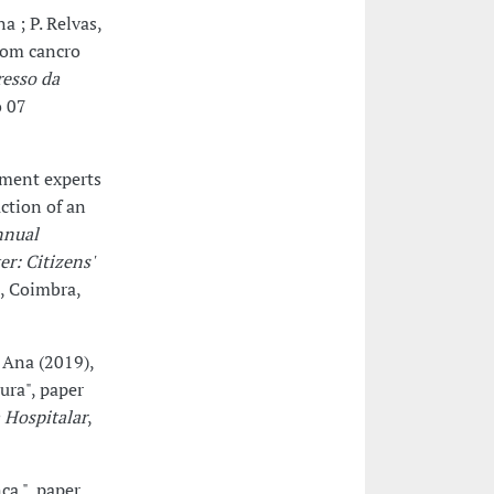
a ; P. Relvas,
com cancro
resso da
o 07
nment experts
ction of an
nnual
er: Citizens'
, Coimbra,
, Ana (2019),
ura", paper
 Hospitalar
,
ça.", paper