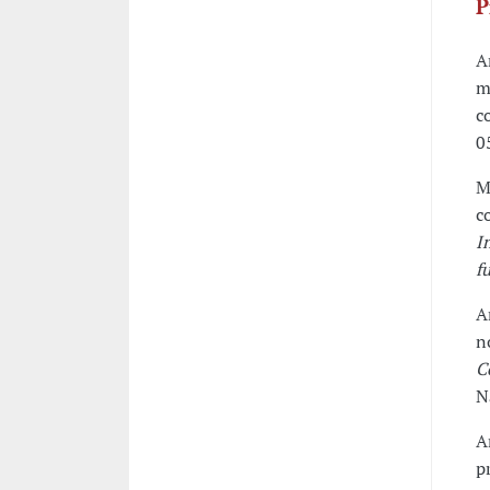
P
A
m
c
0
M
c
I
f
A
n
C
N
A
p