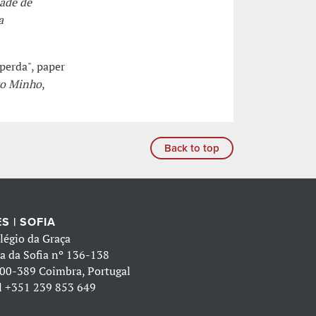
dade de
a
 perda", paper
to Minho
,
Back to top
S | SOFIA
légio da Graça
a da Sofia nº 136-138
00-389 Coimbra, Portugal
l
+351 239 853 649