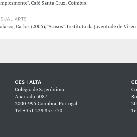
implesmente". Café Santa Cruz, Coimbra
ISUAL ARTS
olasco, Carlos (2005), "Acasos". Instituto da Juventude de Viseu
CES | ALTA
CE
Colégio de S. Jerónimo
Co
Apartado 3087
Ru
3000-995 Coimbra, Portugal
30
Tel
+351 239 855 570
Te