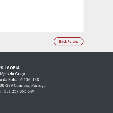
Back to top
S | SOFIA
légio da Graça
a da Sofia nº 136-138
00-389 Coimbra, Portugal
l
+351 239 853 649