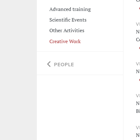
Advanced training
Scientific Events
V
Other Activities
N
C
Creative Work
V
PEOPLE
N
V
N
B
V
N