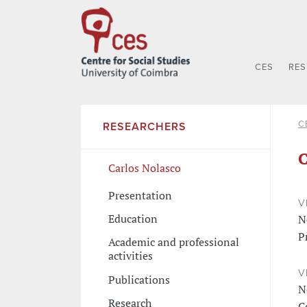
CES
RE
C
RESEARCHERS
C
Carlos Nolasco
Presentation
V
Education
N
P
Academic and professional
activities
V
Publications
N
Research
C