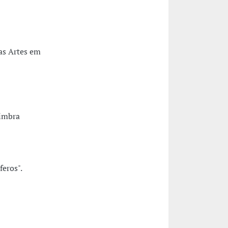
das Artes em
oimbra
eros".