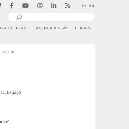
PT
EN
NG & OUTREACH
AGENDA & NEWS
LIBRARY
E WORK
bra, Espaço
exe".