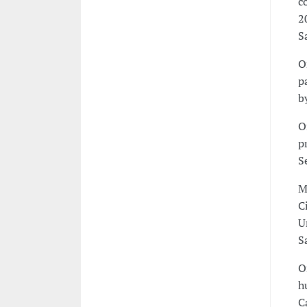
c
2
S
O
p
b
O
p
S
M
C
U
S
O
h
C