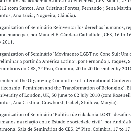
ontributos da academia na área da deficiência, CES, Sala 1, 23 t
012 (com Santos, Ana Cristina; Fontes, Fernando ; Sena Martin
antos, Ana Lúcia; Nogueira, Cláudia).
rganization of Seminário Reinventar los derechos humanos, r
ara emancipar, por Manuel E. Gándara Carballido , CES, 16 to 
y 2011.
rganization of Seminário "Movimento LGBT no Cone Sul: Um 
reliminar a partir da América Latina", por Fernando J. Taques, S
eminários do CES, 2º Piso, Coimbra, 20 to 20 December by 201
ember of the Organizing Committee of International Confere
itizenship: Feminism and the Transformation of Belonging", Bi
niversity of London, UK, 30 June to 02 July 2010 (com Roseneil
antos, Ana Cristina; Crowhurst, Isabel; Stoilova, Maryia).
rganization of Seminário "Política de cidadania LGBT: desafios 
umanos na relação entre Estado e sociedade civil", por Andréa 
armona, Sala de Seminários do CES, 2º Piso, Coimbra, 17 to 17