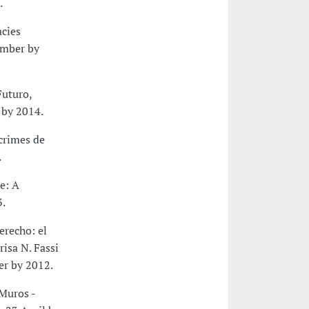
.
cies
ember by
Futuro,
 by 2014.
crimes de
.
e: A
3.
erecho: el
isa N. Fassi
er by 2012.
Muros -