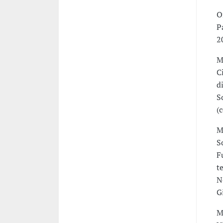
O
P
2
M
C
d
S
(
M
S
F
t
N
Gi
M