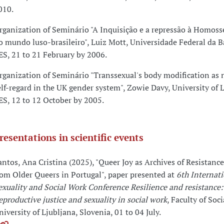
010.
rganization of Seminário "A Inquisição e a repressão à Homoss
o mundo luso-brasileiro", Luiz Mott, Universidade Federal da Ba
ES, 21 to 21 February by 2006.
rganization of Seminário "Transsexual's body modification as n
elf-regard in the UK gender system", Zowie Davy, University of 
ES, 12 to 12 October by 2005.
resentations in scientific events
antos, Ana Cristina (2025), "Queer Joy as Archives of Resistance
rom Older Queers in Portugal", paper presented at
6th Internat
exuality and Social Work Conference Resilience and resistance:
eproductive justice and sexuality in social work
, Faculty of Soc
niversity of Ljubljana, Slovenia, 01 to 04 July.