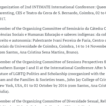
rganization of 2nd INTIMATE International Conference: Quee
arenting, CES e Teatro da Cerca de S. Bernardo, Coimbra, 02 to
017.
ember of the Organizing Committee of Seminário da Cátedra
iências Sociais e Humanas Educação e saberes indígenas: da co
ireito e autonomia: Palestrante Ivani Ferreira de Faria, Centro
ociais da Universidade de Coimbra, Coimbra, 14 to 14 Novemb
com Santos, Ana Cristina Sena Martins, Bruno).
ember of the Organizing Committee of Sessions Perspectives 
outhern Europe I and II at the International Conference After 
uture of LGBTQ Politics and Scholarship (coorganized with t
eam and the Families & Societies team., John Jay College of Crim
ew York, USA, 01 to 02 October by 2016 (com Santos, Ana Crist
ulia).
ember of the Organizing Committee of Diversidade Sexual, Rel