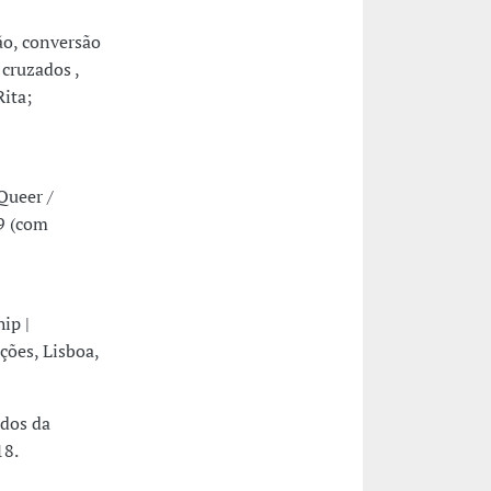
o, conversão
cruzados ,
Rita;
Queer /
9 (com
ip |
ções, Lisboa,
udos da
18.