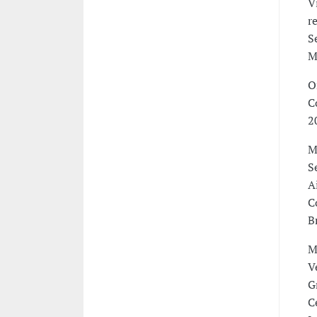
V
r
S
M
O
C
2
M
S
A
C
B
M
V
G
C