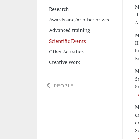
M
Research
I
Awards and/or other prizes
A
Advanced training
M
Scientific Events
H
b
Other Activities
E
Creative Work
M
S
PEOPLE
S
M
d
d
S