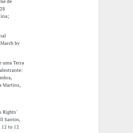
ome de
 28
ina;
nal
 March by
e uma Terra
alestrante:
imbra,
a Martins,
 Rights´
ll Santos,
 12 to 12