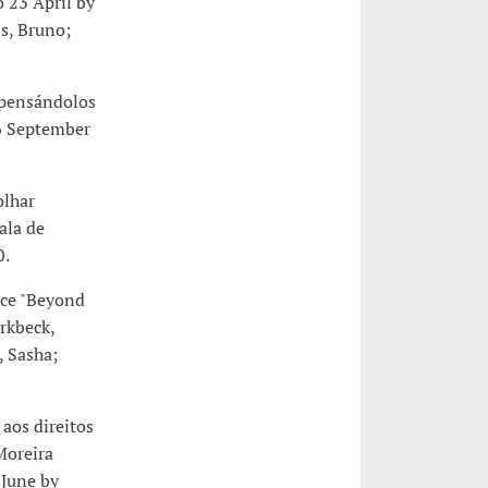
o 23 April by
s, Bruno;
epensándolos
16 September
olhar
ala de
0.
nce "Beyond
rkbeck,
, Sasha;
aos direitos
Moreira
 June by