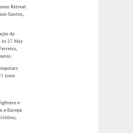
tumn Retreat
com Santos,
ação da
 to 27 May
erreira,
oana).
emporary
021 (com
igênero e
m a Europa
ristina;