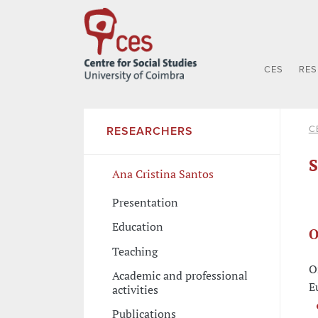
CES
RE
C
RESEARCHERS
S
Ana Cristina Santos
Presentation
Education
O
Teaching
O
Academic and professional
E
activities
Publications