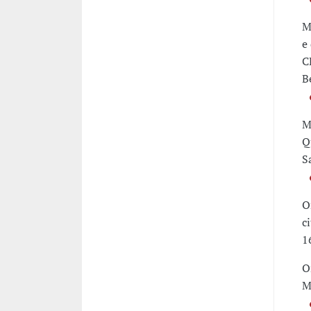
M
e
C
B
M
Q
S
O
c
1
O
M