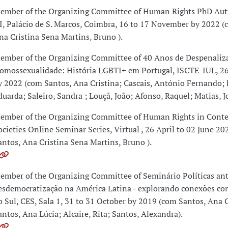
ember of the Organizing Committee of Human Rights PhD Au
II, Palácio de S. Marcos, Coimbra, 16 to 17 November by 2022 (
na Cristina Sena Martins, Bruno ).
ember of the Organizing Committee of 40 Anos de Despenaliz
omossexualidade: História LGBTI+ em Portugal, ISCTE-IUL, 26
y 2022 (com Santos, Ana Cristina; Cascais, António Fernando; F
duarda; Saleiro, Sandra ; Louçã, João; Afonso, Raquel; Matias, J
ember of the Organizing Committee of Human Rights in Cont
ocieties Online Seminar Series, Virtual , 26 April to 02 June 2
antos, Ana Cristina Sena Martins, Bruno ).
ember of the Organizing Committee of Seminário Políticas ant
esdemocratização na América Latina - explorando conexões co
o Sul, CES, Sala 1, 31 to 31 October by 2019 (com Santos, Ana C
antos, Ana Lúcia; Alcaire, Rita; Santos, Alexandra).