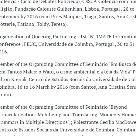
iolência - Ciclo de Debates Policredos/CES: A violência com n
eligião, Fundação Calouste Gulbenkian, Lisboa, Portugal , 28 to
eptember by 2016 (com Pires Marques, Tiago; Santos, Ana Crist
otterle, Tatiana; Toldy, Teresa).
rganization of Queering Partnering - 1st INTIMATE Internatio
onference , FEUC, Universidade de Coimbra, Portugal , 30 to 31
016.
ember of the Organizing Committee of Seminário "Em Busca d
em Tantos Males: o Watu, o crime ambiental e a teia da Vida" P
ilton Krenak, Centro de Estudos Sociais da Universidade de Co
oimbra, 16 to 16 March by 2016 (com Santos, Ana Cristina Sen
runo).
ember of the Organizing Committee of Seminário "Beyond
ernacularization: Mobilizing and Translating ´Women´s Human
rammars in Multiple Directions",; Palestrante Cecília MacDowe
entro de Estudos Sociais da Universidade de Coimbra, Coimbra,