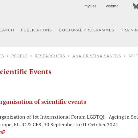
myCes
Webmail
SEARCH
PUBLICATIONS
DOCTORAL PROGRAMMES
TRAINI
ES
PEOPLE
RESEARCHERS
ANA CRISTINA SANTOS
SCIE
cientific Events
rganisation of scientific events
rganization of 1st International Forum LGBTQI+ Ageing in So
urope, FLUC & CES, 30 September to 01 October 2024.