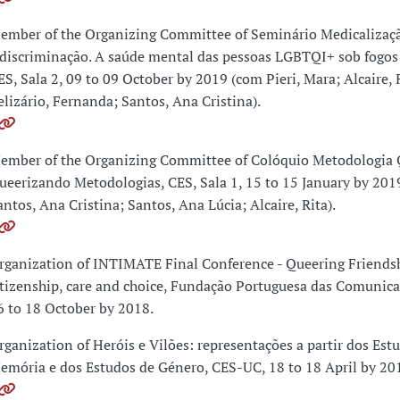
ember of the Organizing Committee of Seminário Medicalizaçã
 discriminação. A saúde mental das pessoas LGBTQI+ sob fogos 
ES, Sala 2, 09 to 09 October by 2019 (com Pieri, Mara; Alcaire, 
elizário, Fernanda; Santos, Ana Cristina).
ember of the Organizing Committee of Colóquio Metodologia 
ueerizando Metodologias, CES, Sala 1, 15 to 15 January by 201
antos, Ana Cristina; Santos, Ana Lúcia; Alcaire, Rita).
rganization of INTIMATE Final Conference - Queering Friendsh
itizenship, care and choice, Fundação Portuguesa das Comunica
6 to 18 October by 2018.
rganization of Heróis e Vilões: representações a partir dos Est
emória e dos Estudos de Género, CES-UC, 18 to 18 April by 20