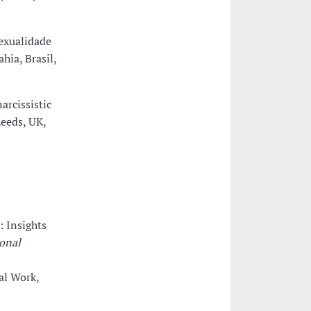
exualidade
hia, Brasil,
arcissistic
Leeds, UK,
: Insights
ional
ial Work,