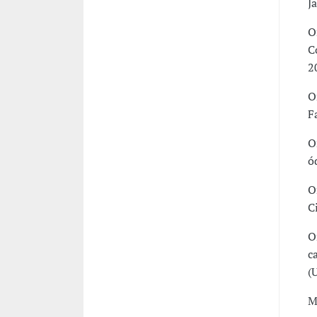
J
O
C
2
O
F
O
ó
O
C
O
c
(
M