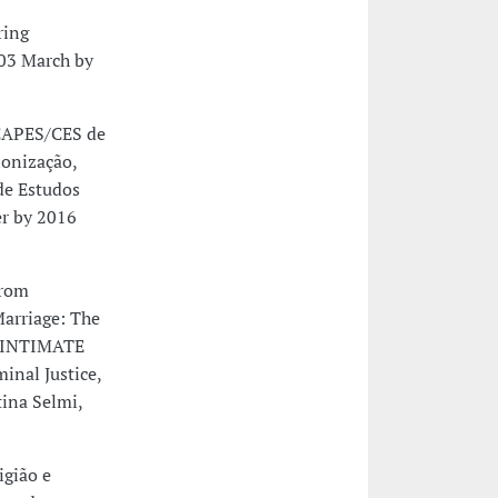
ring
 03 March by
 CAPES/CES de
lonização,
 de Estudos
er by 2016
from
Marriage: The
he INTIMATE
inal Justice,
ina Selmi,
igião e