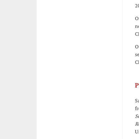
2
O
n
C
O
s
C
P
S
f
S
R
U