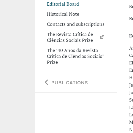
Editorial Board
E
Historical Note
E
Contacts and subscriptions
The Revista Crítica de
E
Ciências Sociais Prize
A
The "40 Anos da Revista
C
Crítica de Ciências Sociais"
Prize
E
E
H
PUBLICATIONS
J
J
Su
L
L
M
N