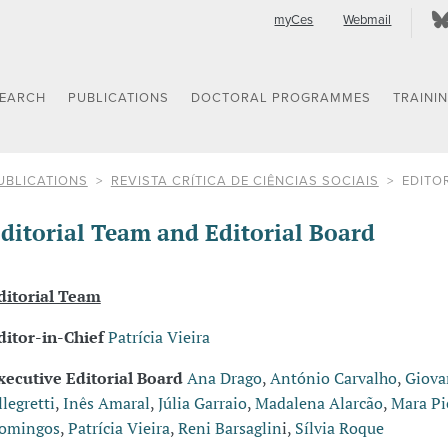
myCes
Webmail
SEARCH
PUBLICATIONS
DOCTORAL PROGRAMMES
TRAINI
UBLICATIONS
REVISTA CRÍTICA DE CIÊNCIAS SOCIAIS
EDITO
ditorial Team and Editorial Board
ditorial Team
ditor-in-Chief
Patrícia Vieira
xecutive Editorial Board
Ana Drago
,
António Carvalho
,
Giova
llegretti
,
Inês Amaral
,
Júlia Garraio
,
Madalena Alarcão
,
Mara Pi
omingos
,
Patrícia Vieira
,
Reni Barsaglin
i,
Sílvia Roque