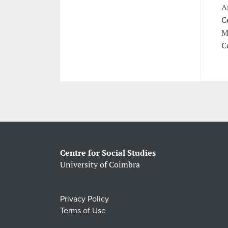
A
C
M
C
Centre for Social Studies
University of Coimbra
Privacy Policy
Terms of Use