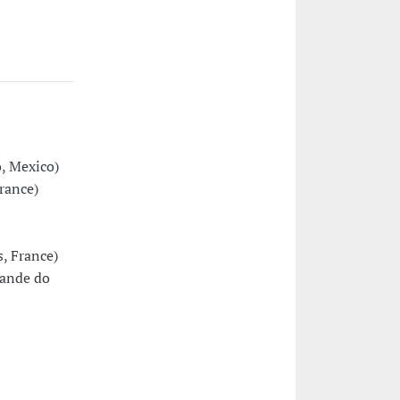
, Mexico)
rance)
, France)
rande do