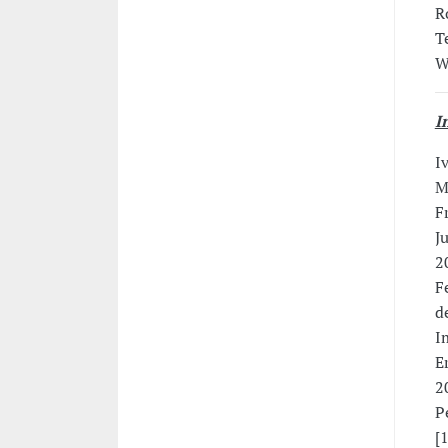
R
T
W
I
I
M
F
J
2
F
d
I
E
2
P
[