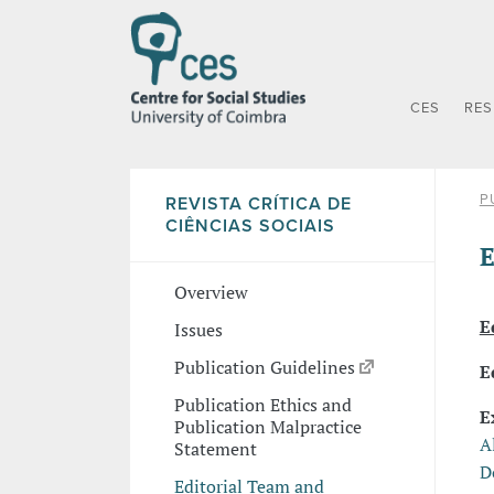
CES
RE
P
REVISTA CRÍTICA DE
CIÊNCIAS SOCIAIS
E
Overview
E
Issues
Publication Guidelines
E
Publication Ethics and
E
Publication Malpractice
A
Statement
D
Editorial Team and