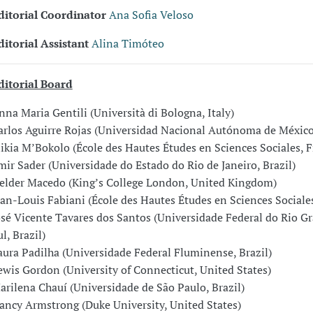
ditorial Coordinator
Ana Sofia Veloso
ditorial Assistant
Alina Timóteo
ditorial Board
nna Maria Gentili (Università di Bologna, Italy)
arlos Aguirre Rojas (Universidad Nacional Autónoma de México
likia M’Bokolo (École des Hautes Études en Sciences Sociales, F
mir Sader (Universidade do Estado do Rio de Janeiro, Brazil)
elder Macedo (King’s College London, United Kingdom)
ean-Louis Fabiani (École des Hautes Études en Sciences Sociales
osé Vicente Tavares dos Santos (Universidade Federal do Rio G
l, Brazil)
aura Padilha (Universidade Federal Fluminense, Brazil)
ewis Gordon (University of Connecticut, United States)
arilena Chauí (Universidade de São Paulo, Brazil)
ancy Armstrong (Duke University, United States)