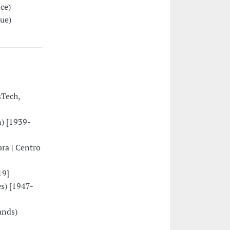
ce)
ue)
sTech,
) [1939-
ra | Centro
19]
s) [1947-
ands)