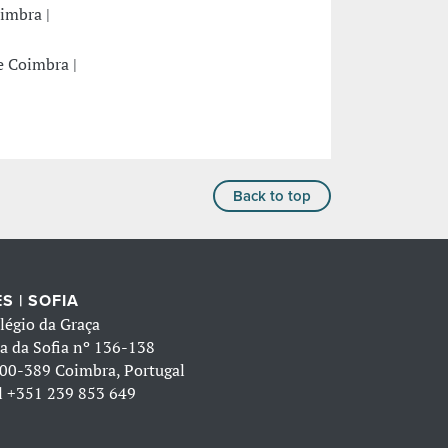
imbra |
e Coimbra |
Back to top
S | SOFIA
légio da Graça
a da Sofia nº 136-138
00-389 Coimbra, Portugal
l
+351 239 853 649