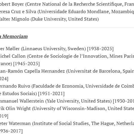
obert Boyer (Centre National de la Recherche Scientifique, Fran
eresa Cruz e Silva (Universidade Eduardo Mondlane, Mozambiq
alter Mignolo (Duke University, United States)
n Memoriam
ver Møller (Linnaeus University, Sweden) [1938-2025]
ichel Callon (Centre de Sociologie de l’Innovation, Mines Pari
rance) [1945-2025]
uan-Ramón Capella Hernandez (Universitat de Barcelona, Spain
024]
ernando Ruivo (Faculdade de Economia, Universidade de Coimb
e Estudos Sociais) [1951-2021]
mmanuel Wallerstein (Yale University, United States) [1930-20
rik Olin Wright (University of Wisconsin-Madison, United State
019]
eter Waterman (Institute of Social Studies, The Hague, Netherl
1936-2017]