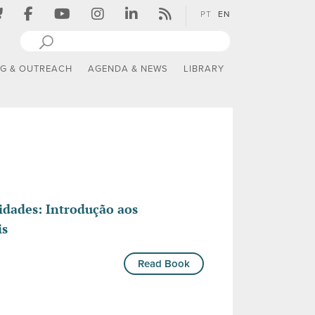
PT
EN
NG & OUTREACH
AGENDA & NEWS
LIBRARY
idades: Introdução aos
is
Read Book