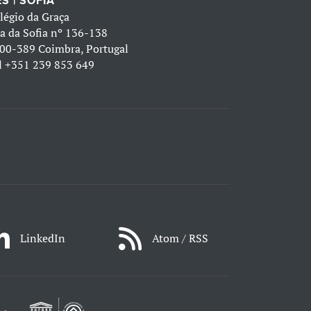
S | SOFIA
légio da Graça
a da Sofia nº 136-138
00-389 Coimbra, Portugal
l
+351 239 853 649
LinkedIn
Atom / RSS