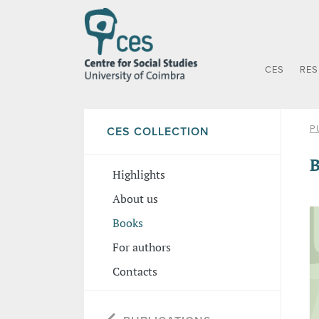
CES
RE
P
CES COLLECTION
B
Highlights
About us
Books
For authors
Contacts