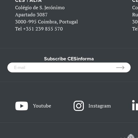
CES | ALTA
CE
Colégio de S. Jerónimo
Co
Apartado 3087
Ru
3000-995 Coimbra, Portugal
30
Tel
+351 239 855 570
Te
Subscribe CESinforma
Youtube
Instagram