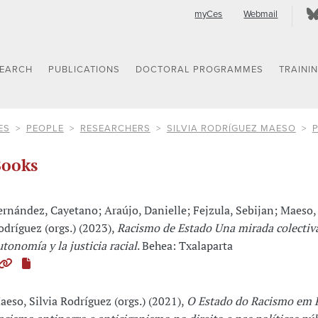
myCes
Webmail
SEARCH
PUBLICATIONS
DOCTORAL PROGRAMMES
TRAINI
ES
PEOPLE
RESEARCHERS
SILVIA RODRÍGUEZ MAESO
ooks
ernández, Cayetano; Araújo, Danielle; Fejzula, Sebijan; Maeso, 
odríguez (orgs.) (2023),
Racismo de Estado Una mirada colectiva
utonomía y la justicia racial
. Behea: Txalaparta
aeso, Silvia Rodríguez (orgs.) (2021),
O Estado do Racismo em P