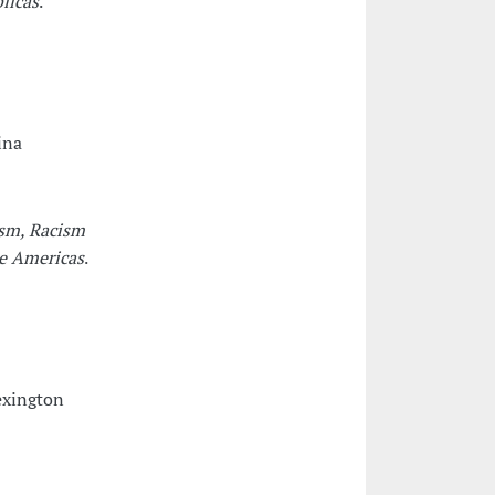
licas
.
ina
sm, Racism
e Americas
.
exington