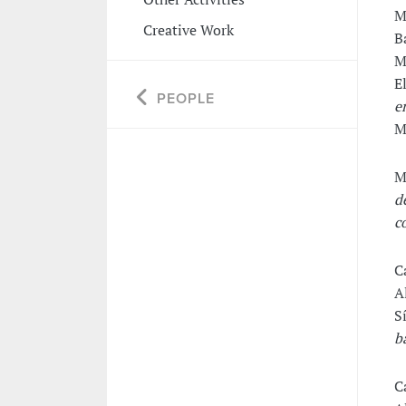
M
Creative Work
B
M
E
PEOPLE
e
M
M
d
c
C
A
S
b
C