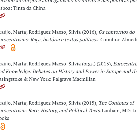
acismo antinegro e anticiganismo no direito e nas políticas púb
isboa: Tinta da China
raújo, Marta; Rodriguez Maeso, Silvia (2016),
Os contornos do
urocentrismo. Raça, história e textos políticos
. Coimbra: Almed
raújo, Marta; Rodríguez Maeso, Silvia (orgs.) (2015),
Eurocentri
nd Knowledge: Debates on History and Power in Europe and th
asingstoke & New York: Palgrave Macmillan
raújo, Marta; Rodríguez Maeso, Silvia (2015),
The Contours of
urocentrism: Race, History, and Political Texts
. Lanham, MD: L
ooks