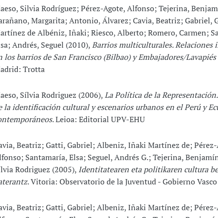
aeso, Silvia Rodríguez; Pérez-Agote, Alfonso; Tejerina, Benjam
arañano, Margarita; Antonio, Álvarez; Cavia, Beatriz; Gabriel, G
artínez de Albéniz, Iñaki; Riesco, Alberto; Romero, Carmen; S
lsa; Andrés, Seguel (2010),
Barrios multiculturales. Relaciones 
n los barrios de San Francisco (Bilbao) y Embajadores/Lavapiés
adrid: Trotta
aeso, Sílvia Rodriguez (2006),
La Política de la Representación.
e la identificación cultural y escenarios urbanos en el Perú y E
ontemporáneos
. Leioa: Editorial UPV-EHU
avia, Beatriz; Gatti, Gabriel; Albeniz, Iñaki Martínez de; Pérez-
lfonso; Santamaría, Elsa; Seguel, Andrés G.; Tejerina, Benjamí
ílvia Rodriguez (2005),
Identitatearen eta politikaren cultura be
aterantz
. Vitoria: Observatorio de la Juventud - Gobierno Vasco
avia, Beatriz; Gatti, Gabriel; Albeniz, Iñaki Martínez de; Pérez-