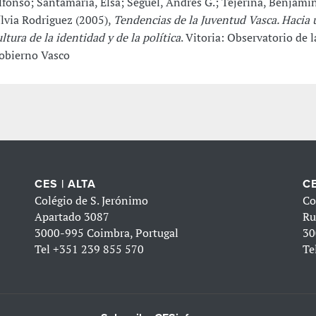
lfonso; Santamaría, Elsa; Seguel, Andrés G.; Tejerina, Benjamí
ílvia Rodriguez (2005),
Tendencias de la Juventud Vasca. Hacia
ultura de la identidad y de la política
. Vitoria: Observatorio de l
obierno Vasco
CES | ALTA
CE
Colégio de S. Jerónimo
Co
Apartado 3087
Ru
3000-995 Coimbra, Portugal
30
Tel
+351 239 855 570
Te