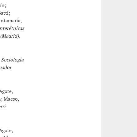
ín;
atti;
antamaría,
interétnicas
 (Madrid)
.
 Sociología
cuador
Agote,
n; Maeso,
rri
Agote,