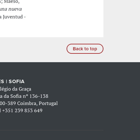
n; Maeso,
 una nueva
a Juventud -
Back to top
S | SOFIA
légio da Graça
a da Sofia nº 136-138
00-389 Coimbra, Portugal
l
+351 239 853 649