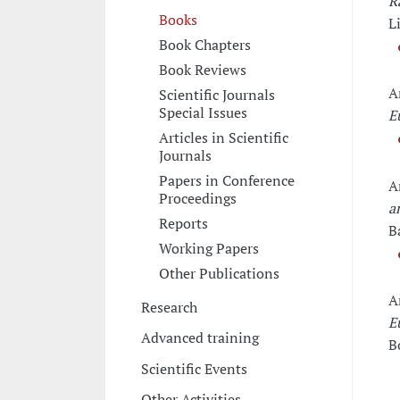
R
Books
L
Book Chapters
Book Reviews
A
Scientific Journals
Special Issues
E
Articles in Scientific
Journals
Papers in Conference
A
Proceedings
a
Reports
B
Working Papers
Other Publications
A
Research
E
Advanced training
B
Scientific Events
Other Activities