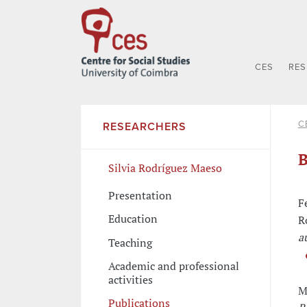
CES
RE
C
RESEARCHERS
B
Silvia Rodríguez Maeso
Presentation
F
Education
R
a
Teaching
Academic and professional
activities
M
Publications