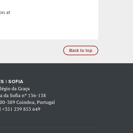
on at
Back to top
S | SOFIA
légio da Graça
a da Sofia nº 136-138
00-389 Coimbra, Portugal
l
+351 239 853 649