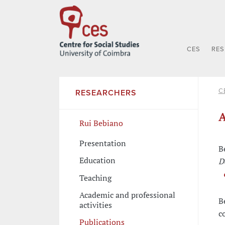
CES
RE
C
RESEARCHERS
A
Rui Bebiano
Presentation
B
Education
D
Teaching
Academic and professional
B
activities
c
Publications