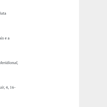
luta
is e a
eridional
,
uir
, 4, 16-