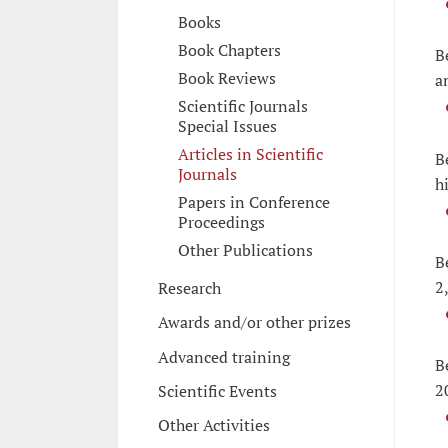
Books
Book Chapters
B
Book Reviews
a
Scientific Journals
Special Issues
Articles in Scientific
B
Journals
h
Papers in Conference
Proceedings
Other Publications
B
2
Research
Awards and/or other prizes
Advanced training
B
2
Scientific Events
Other Activities