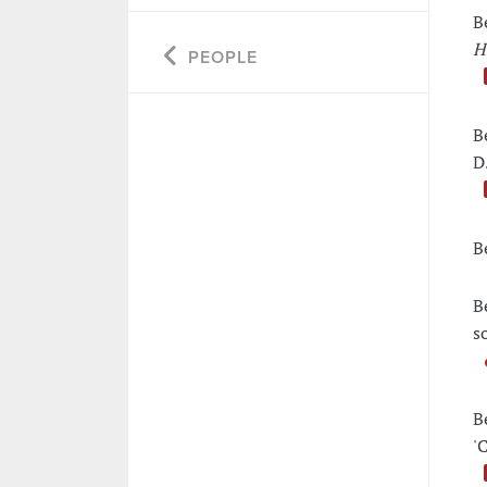
B
H
PEOPLE
B
D
B
B
s
B
'