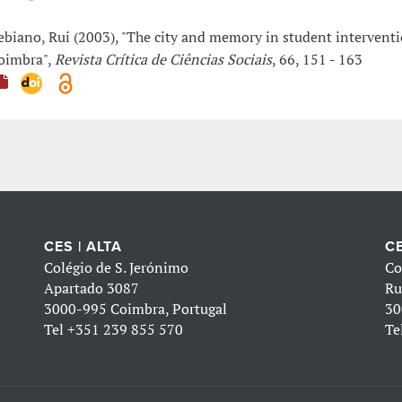
ebiano, Rui (2003), "The city and memory in student interventi
oimbra",
Revista Crítica de Ciências Sociais
, 66, 151 - 163
CES | ALTA
CE
Colégio de S. Jerónimo
Co
Apartado 3087
Ru
3000-995 Coimbra, Portugal
30
Tel
+351 239 855 570
Te