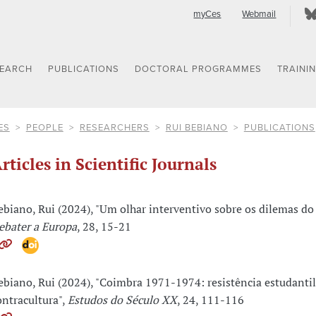
myCes
Webmail
SEARCH
PUBLICATIONS
DOCTORAL PROGRAMMES
TRAINI
ES
PEOPLE
RESEARCHERS
RUI BEBIANO
PUBLICATIONS
rticles in Scientific Journals
ebiano, Rui (2024), "Um olhar interventivo sobre os dilemas do 
ebater a Europa
, 28, 15-21
ebiano, Rui (2024), "Coimbra 1971-1974: resistência estudantil
ontracultura",
Estudos do Século XX
, 24, 111-116