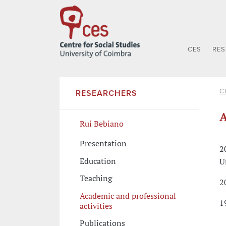
CES
RE
C
RESEARCHERS
A
Rui Bebiano
Presentation
2
Education
U
Teaching
2
Academic and professional
1
activities
Publications