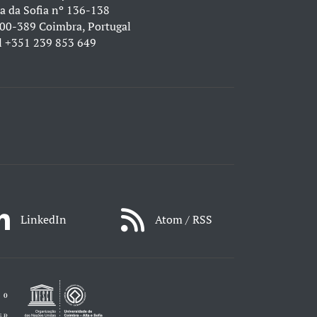
a da Sofia nº 136-138
00-389 Coimbra, Portugal
l
+351 239 853 649
LinkedIn
Atom / RSS