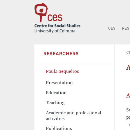
CES
RE
C
RESEARCHERS
A
Paula Sequeiros
Presentation
Education
A
Teaching
S
Academic and professional
p
activities
Publications