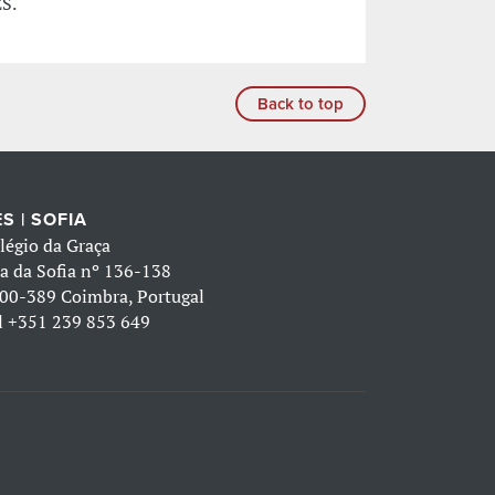
ES.
Back to top
S | SOFIA
légio da Graça
a da Sofia nº 136-138
00-389 Coimbra, Portugal
l
+351 239 853 649