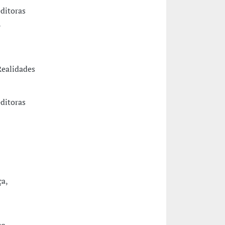
editoras
,
Realidades
editoras
ça,