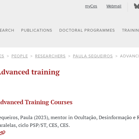
myCes
Webmail
SEARCH
PUBLICATIONS
DOCTORAL PROGRAMMES
TRAINI
ES
PEOPLE
RESEARCHERS
PAULA SEQUEIROS
ADVANCE
dvanced training
dvanced Training Courses
equeiros, Paula (2023), mentor in Ocultação, Desinformação e 
aralelas, ciclo PSP/ST, CES, CES.