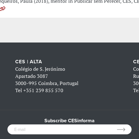
equeiros, Paula (2018), mentor in Publicar sem Perecer, CES, C
CES | ALTA
CE
Colégio de S. Jerónimo
Co
Apartado 3087
Ru
3000-995 Coimbra, Portugal
30
Tel
+351 239 855 570
Te
Subscribe CESinforma