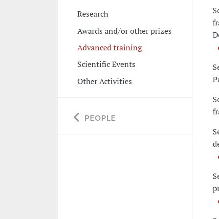
S
Research
f
Awards and/or other prizes
D
Advanced training
Scientific Events
S
P
Other Activities
S
f
PEOPLE
S
d
S
p