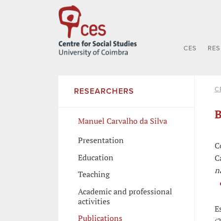
CES
RE
C
RESEARCHERS
B
Manuel Carvalho da Silva
Presentation
C
Education
C
n
Teaching
Academic and professional
activities
E
Publications