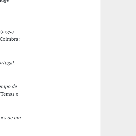
idge
(orgs.)
 Coimbra:
ortugal
.
Tempo de
s/Temas e
xões de um