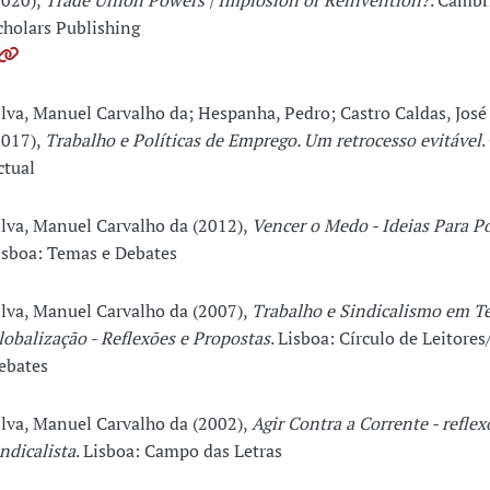
2020),
Trade Union Powers | Implosion or Reinvention?
. Cambr
cholars Publishing
ilva, Manuel Carvalho da; Hespanha, Pedro; Castro Caldas, José 
2017),
Trabalho e Políticas de Emprego. Um retrocesso evitável
.
ctual
ilva, Manuel Carvalho da (2012),
Vencer o Medo - Ideias Para P
isboa: Temas e Debates
ilva, Manuel Carvalho da (2007),
Trabalho e Sindicalismo em 
lobalização - Reflexões e Propostas
. Lisboa: Círculo de Leitore
ebates
ilva, Manuel Carvalho da (2002),
Agir Contra a Corrente - refle
indicalista
. Lisboa: Campo das Letras