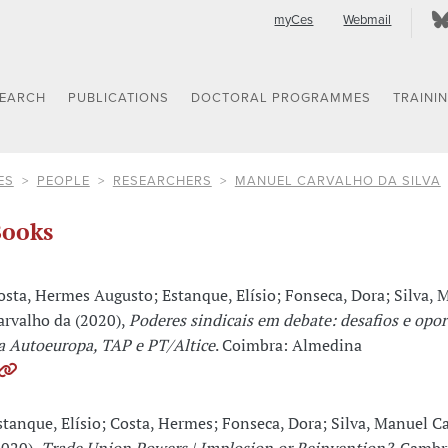
myCes
Webmail
SEARCH
PUBLICATIONS
DOCTORAL PROGRAMMES
TRAINI
ES
PEOPLE
RESEARCHERS
MANUEL CARVALHO DA SILVA
ooks
osta, Hermes Augusto; Estanque, Elísio; Fonseca, Dora; Silva, 
arvalho da (2020),
Poderes sindicais em debate: desafios e opo
a Autoeuropa, TAP e PT/Altice
. Coimbra: Almedina
stanque, Elísio; Costa, Hermes; Fonseca, Dora; Silva, Manuel C