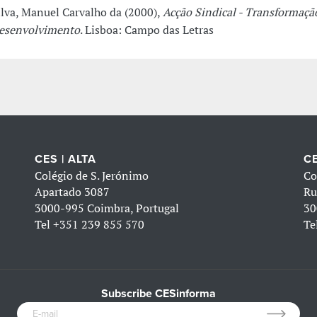
ilva, Manuel Carvalho da (2000),
Acção Sindical - Transformaçã
esenvolvimento
. Lisboa: Campo das Letras
CES | ALTA
CE
Colégio de S. Jerónimo
Co
Apartado 3087
Ru
3000-995 Coimbra, Portugal
30
Tel
+351 239 855 570
Te
Subscribe CESinforma