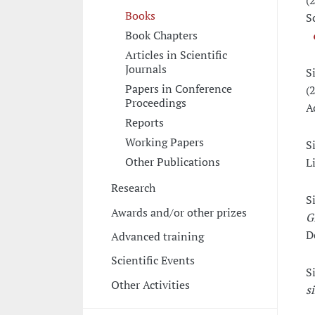
(
Books
S
Book Chapters
Articles in Scientific
Journals
S
Papers in Conference
(
Proceedings
A
Reports
Working Papers
S
Other Publications
L
Research
S
Awards and/or other prizes
G
D
Advanced training
Scientific Events
S
Other Activities
s