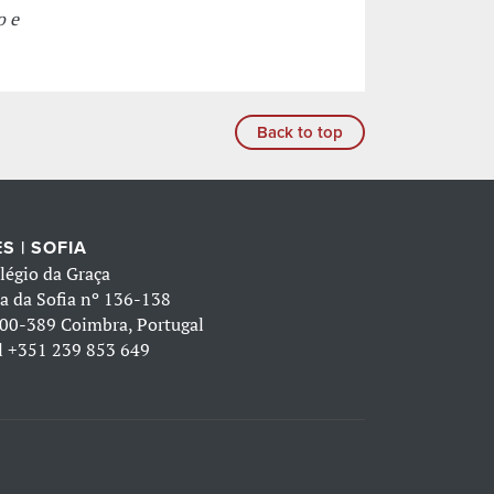
o e
Back to top
S | SOFIA
légio da Graça
a da Sofia nº 136-138
00-389 Coimbra, Portugal
l
+351 239 853 649