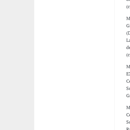
(
M
G
(
L
d
(
M
E
C
S
G
M
C
S
R