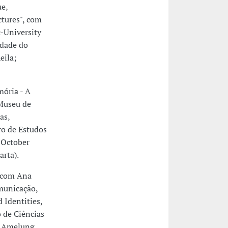
e,
ctures", com
-University
idade do
eila;
ória - A
(Museu de
as,
ro de Estudos
 October
arta).
 com Ana
omunicação,
 Identities,
 de Ciências
m Amelung,