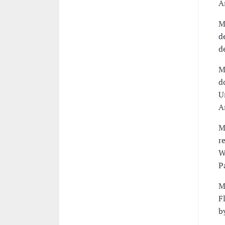
A
M
d
d
M
d
U
A
M
r
W
P
M
F
b