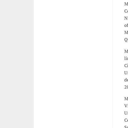
M
C
N
o
M
Q
M
l
C
U
d
2
M
V
U
C
S