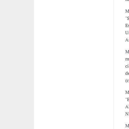
M
"
E
U
A
M
m
c
d
(
M
"
A
N
M