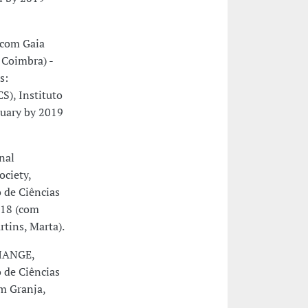
 com Gaia
 Coimbra) -
s:
S), Instituto
ruary by 2019
nal
ciety,
 de Ciências
018 (com
rtins, Marta).
CHANGE,
 de Ciências
om Granja,