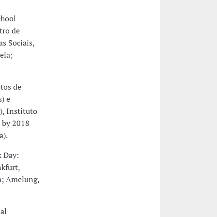
hool
tro de
s Sociais,
ela;
tos de
) e
, Instituto
e by 2018
a).
 Day:
kfurt,
a; Amelung,
al