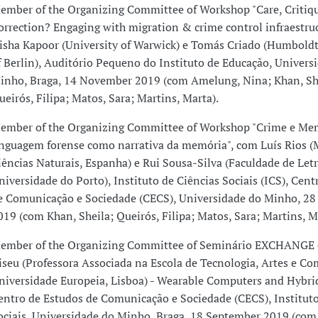
ember of the Organizing Committee of Workshop "Care, Critiqu
orrection? Engaging with migration & crime control infraestru
isha Kapoor (University of Warwick) e Tomás Criado (Humboldt
f Berlin), Auditório Pequeno do Instituto de Educação, Univers
inho, Braga, 14 November 2019 (com Amelung, Nina; Khan, Sh
ueirós, Filipa; Matos, Sara; Martins, Marta).
ember of the Organizing Committee of Workshop "Crime e Mem
inguagem forense como narrativa da memória", com Luís Rios 
iências Naturais, Espanha) e Rui Sousa-Silva (Faculdade de Letr
niversidade do Porto), Instituto de Ciências Sociais (ICS), Cent
e Comunicação e Sociedade (CECS), Universidade do Minho, 28
019 (com Khan, Sheila; Queirós, Filipa; Matos, Sara; Martins, M
ember of the Organizing Committee of Seminário EXCHANGE
iseu (Professora Associada na Escola de Tecnologia, Artes e C
niversidade Europeia, Lisboa) - Wearable Computers and Hybrid
entro de Estudos de Comunicação e Sociedade (CECS), Instituto
ociais, Universidade do Minho, Braga, 18 September 2019 (co