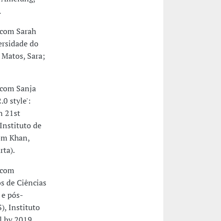
.
com Sarah
ersidade do
 Matos, Sara;
com Sanja
.0 style':
n 21st
Instituto de
com Khan,
rta).
 com
s de Ciências
 e pós-
, Instituto
l by 2019