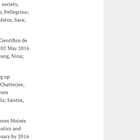
 society,
, Pellegrino;
Matos, Sara;
ientífico de
, 02 May 2016
lung, Nina;
ng up
Chatterjee,
(com
la; Santos,
 com Moisés
otics and
anuary by 2016