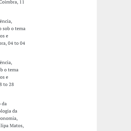
 Coimbra, 11
ência,
o sob o tema
os e
ra, 04 to 04
ência,
ob o tema
os e
8 to 28
 da
ologia da
Economia,
lipa Matos,