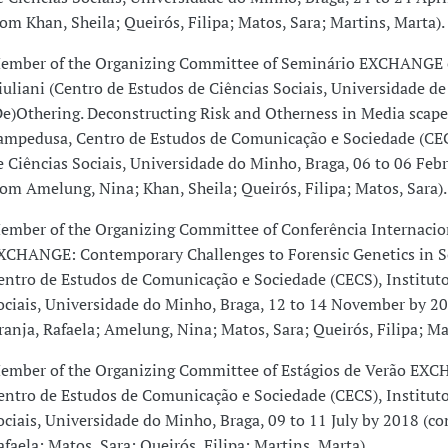
com Khan, Sheila; Queirós, Filipa; Matos, Sara; Martins, Marta).
ember of the Organizing Committee of Seminário EXCHANGE
iuliani (Centro de Estudos de Ciências Sociais, Universidade de
De)Othering. Deconstructing Risk and Otherness in Media scape
ampedusa, Centro de Estudos de Comunicação e Sociedade (CEC
e Ciências Sociais, Universidade do Minho, Braga, 06 to 06 Feb
com Amelung, Nina; Khan, Sheila; Queirós, Filipa; Matos, Sara).
ember of the Organizing Committee of Conferência Internacio
XCHANGE: Contemporary Challenges to Forensic Genetics in So
entro de Estudos de Comunicação e Sociedade (CECS), Instituto
ociais, Universidade do Minho, Braga, 12 to 14 November by 2
ranja, Rafaela; Amelung, Nina; Matos, Sara; Queirós, Filipa; Ma
ember of the Organizing Committee of Estágios de Verão EX
entro de Estudos de Comunicação e Sociedade (CECS), Instituto
ociais, Universidade do Minho, Braga, 09 to 11 July by 2018 (c
afaela; Matos, Sara; Queirós, Filipa; Martins, Marta).