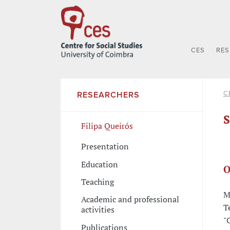
CES
RE
C
RESEARCHERS
S
Filipa Queirós
Presentation
Education
O
Teaching
M
Academic and professional
T
activities
"
Publications