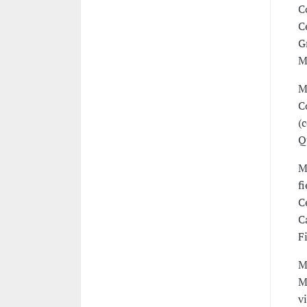
C
C
G
M
M
C
(
Q
M
f
C
C
F
M
M
v