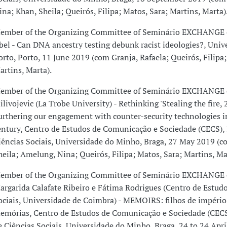
ina; Khan, Sheila; Queirós, Filipa; Matos, Sara; Martins, Marta)
ember of the Organizing Committee of Seminário EXCHANGE 
bel - Can DNA ancestry testing debunk racist ideologies?, Univ
orto, Porto, 11 June 2019 (com Granja, Rafaela; Queirós, Filipa;
artins, Marta).
ember of the Organizing Committee of Seminário EXCHANGE 
ilivojevic (La Trobe University) - Rethinking 'Stealing the fire, 2
urthering our engagement with counter-security technologies i
entury, Centro de Estudos de Comunicação e Sociedade (CECS), 
iências Sociais, Universidade do Minho, Braga, 27 May 2019 (
heila; Amelung, Nina; Queirós, Filipa; Matos, Sara; Martins, Ma
ember of the Organizing Committee of Seminário EXCHANGE
argarida Calafate Ribeiro e Fátima Rodrigues (Centro de Estudo
ociais, Universidade de Coimbra) - MEMOIRS: filhos de império
emórias, Centro de Estudos de Comunicação e Sociedade (CECS)
e Ciências Sociais, Universidade do Minho, Braga, 24 to 24 Apri