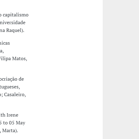
o capitalismo
Universidade
na Raquel).
nicas
a,
ilipa Matos,
ocriação de
tugueses,
; Casaleiro,
th Irene
05 to 05 May
, Marta).