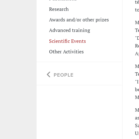
t
Research
t
Awards and/or other prizes
M
T
Advanced training
"
Scientific Events
R
Other Activities
A
M
T
PEOPLE
"
b
M
M
a
S
U