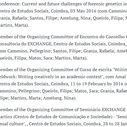
onference: Current and future challenges of forensic genetics in
entro de Estudos Sociais, Coimbra, 03 May 2016 (com Cammino
ranja, Rafaela; Santos, Filipe; Amelung, Nina; Queirós, Filipa; 
artins, Marta).
ember of the Organizing Committee of Encontro do Conselho C
onsultoria do EXCHANGE, Centro de Estudos Sociais, Coimbra
com Cammino, Pellegrino; Santos, Filipe; Granja, Rafaela; Ame
ueirós, Filipa; Matos, Sara; Martins, Marta).
ember of the Organizing Committee of Curso de escrita "Writi
ieldwork: Writing creatively in an academic context", com Amal 
entro de Estudos Sociais, Coimbra, 15 to 19 February by 2016 
ammino, Pellegrino; Queirós, Filipa; Matos, Sara; Granja, Rafae
ilipe; Martins, Marta; Amelung, Nina).
ember of the Organizing Committee of Seminário EXCHANGE
artins (Centro de Estudos de Comunicação e Sociedade) - "Semi
isual culture", , Centro de Estudos Sociais, Coimbra, 28 to 28 J