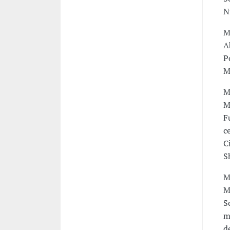
N
M
A
P
M
M
M
F
c
C
S
M
M
S
m
d