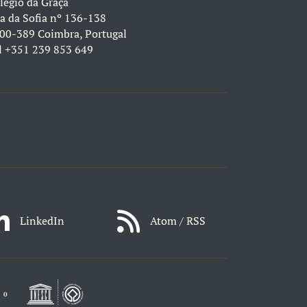
légio da Graça
a da Sofia nº 136-138
00-389 Coimbra, Portugal
l
+351 239 853 649
LinkedIn
Atom / RSS