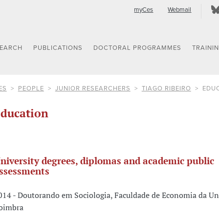
myCes
Webmail
SEARCH
PUBLICATIONS
DOCTORAL PROGRAMMES
TRAINI
ES
PEOPLE
JUNIOR RESEARCHERS
TIAGO RIBEIRO
EDU
ducation
niversity degrees, diplomas and academic public
ssessments
014 - Doutorando em Sociologia, Faculdade de Economia da Un
oimbra