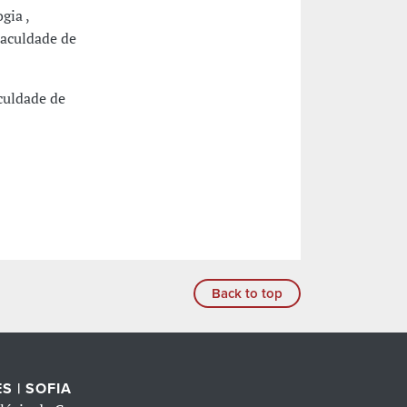
gia ,
Faculdade de
culdade de
Back to top
S | SOFIA