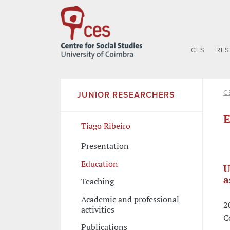
CES
RE
C
JUNIOR RESEARCHERS
E
Tiago Ribeiro
Presentation
Education
U
a
Teaching
Academic and professional
2
activities
C
Publications