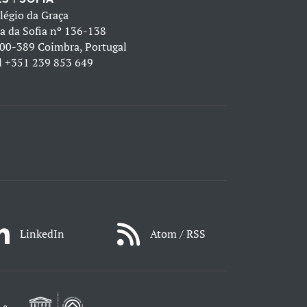
légio da Graça
a da Sofia nº 136-138
00-389 Coimbra, Portugal
l
+351 239 853 649
LinkedIn
Atom / RSS