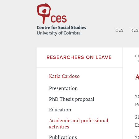
CES
RE
C
RESEARCHERS ON LEAVE
A
Katia Cardoso
Presentation
2
PhD Thesis proposal
P
Education
2
Academic and professional
E
activities
Publications
2