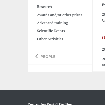
E
Research
2
Awards and/or other prizes
C
Advanced training
Scientific Events
O
Other Activities
2
PEOPLE
2
a
Centre for Social Studies