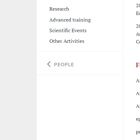
2
Research
E
Advanced training
2
Scientific Events
i
Other Activities
C
F
PEOPLE
A
A
A
e
p