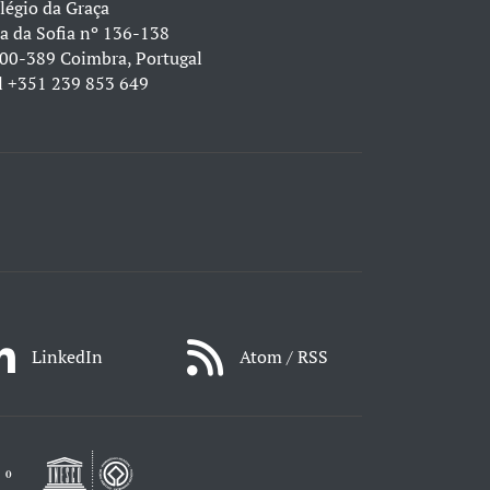
légio da Graça
a da Sofia nº 136-138
00-389 Coimbra, Portugal
l
+351 239 853 649
LinkedIn
Atom / RSS