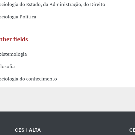
ociologia do Estado, da Administração, do Direito
ociologia Política
ther fields
pistemologia
ilosofia
ociologia do conhecimento
CES | ALTA
CE