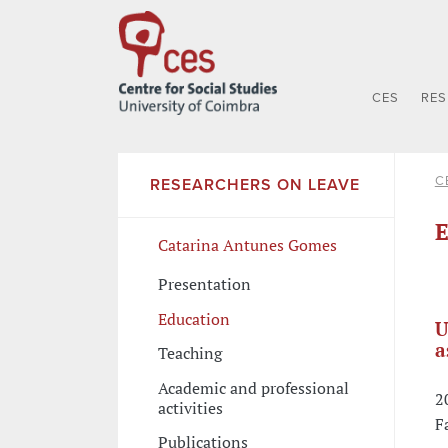
CES
RE
C
RESEARCHERS ON LEAVE
E
Catarina Antunes Gomes
Presentation
Education
U
a
Teaching
Academic and professional
2
activities
F
Publications