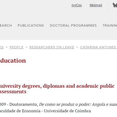
myCes
Webmail
SEARCH
PUBLICATIONS
DOCTORAL PROGRAMMES
TRAINI
ES
PEOPLE
RESEARCHERS ON LEAVE
CATARINA ANTUNES
ducation
niversity degrees, diplomas and academic public
ssessments
009 - Doutoramento,
De como se produz o poder: Angola e suas
aculdade de Economia - Universidade de Coimbra