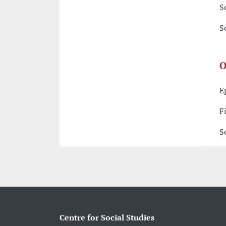
S
S
O
E
F
S
Centre for Social Studies