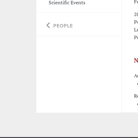
F
Scientific Events
2
P
PEOPLE
L
P
N
A
R