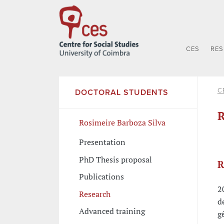
CES
RE
C
DOCTORAL STUDENTS
R
Rosimeire Barboza Silva
Presentation
PhD Thesis proposal
R
Publications
2
Research
d
Advanced training
g