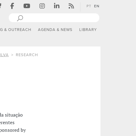
PT
EN
NG & OUTREACH
AGENDA & NEWS
LIBRARY
ILVA
RESEARCH
da situação
erentes
sponsored by