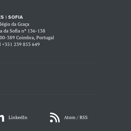
S | SOFIA
légio da Graça
a da Sofia nº 136-138
00-389 Coimbra, Portugal
l
+351 239 853 649
LinkedIn
Atom / RSS