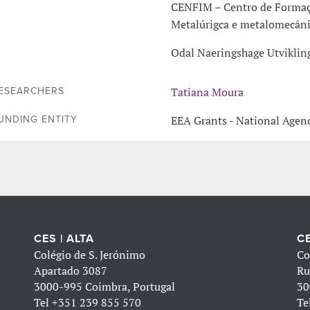
CENFIM – Centro de Formaçã
Metalúrigca e metalomecân
Odal Naeringshage Utviklin
Tatiana Moura
ESEARCHERS
EEA Grants - National Agenc
UNDING ENTITY
CES | ALTA
CE
Colégio de S. Jerónimo
Co
Apartado 3087
Ru
3000-995 Coimbra, Portugal
30
Tel
+351 239 855 570
Te