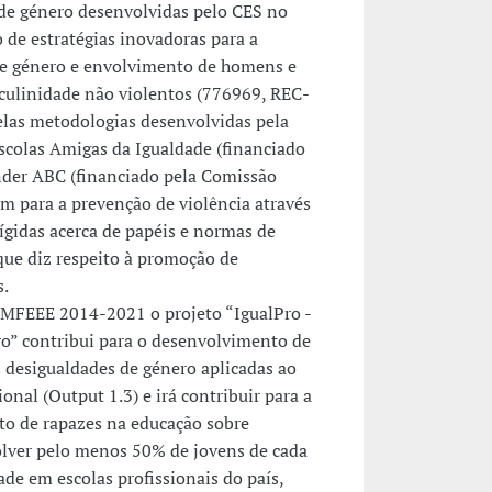
 de género desenvolvidas pelo CES no
de estratégias inovadoras para a
de género e envolvimento de homens e
ulinidade não violentos (776969, REC-
as metodologias desenvolvidas pela
scolas Amigas da Igualdade (financiado
nder ABC (financiado pela Comissão
im para a prevenção de violência através
rígidas acerca de papéis e normas de
ue diz respeito à promoção de
s.
 MFEEE 2014-2021 o projeto “IgualPro -
ro” contribui para o desenvolvimento de
 desigualdades de género aplicadas ao
onal (Output 1.3) e irá contribuir para a
to de rapazes na educação sobre
olver pelo menos 50% de jovens de cada
ade em escolas profissionais do país,