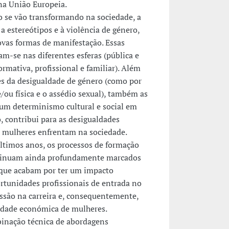
na União Europeia.
 se vão transformando na sociedade, a
a estereótipos e à violência de género,
as formas de manifestação. Essas
m-se nas diferentes esferas (pública e
ormativa, profissional e familiar). Além
es da desigualdade de género (como por
/ou física e o assédio sexual), também as
 um determinismo cultural e social em
, contribui para as desigualdades
as mulheres enfrentam na sociedade.
ltimos anos, os processos de formação
ntinuam ainda profundamente marcados
 que acabam por ter um impacto
rtunidades profissionais de entrada no
ssão na carreira e, consequentemente,
idade económica de mulheres.
binação técnica de abordagens