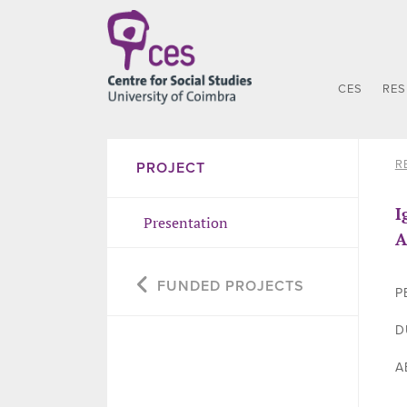
CES
RE
R
PROJECT
I
Presentation
A
FUNDED PROJECTS
P
D
A