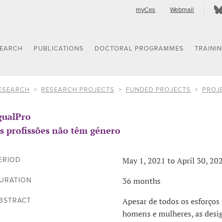
myCes
Webmail
SEARCH
PUBLICATIONS
DOCTORAL PROGRAMMES
TRAINI
ESEARCH
RESEARCH PROJECTS
FUNDED PROJECTS
PROJ
gualPro
s profissões não têm género
May 1, 2021 to April 30, 20
ERIOD
36 months
URATION
Apesar de todos os esforços
BSTRACT
homens e mulheres, as desig