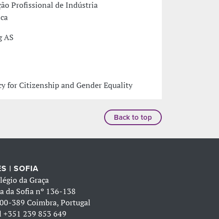
o Profissional de Indústria
ica
g AS
y for Citizenship and Gender Equality
Back to top
S | SOFIA
légio da Graça
a da Sofia nº 136-138
00-389 Coimbra, Portugal
l
+351 239 853 649