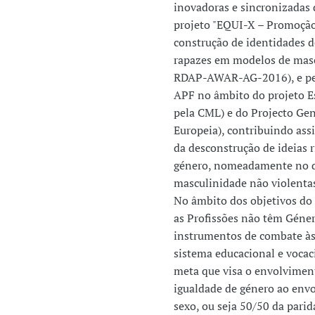
inovadoras e sincronizadas
projeto "EQUI-X – Promoção 
construção de identidades 
rapazes em modelos de masc
RDAP-AWAR-AG-2016), e pel
APF no âmbito do projeto E
pela CML) e do Projecto Ge
Europeia), contribuindo ass
da desconstrução de ideias 
género, nomeadamente no q
masculinidade não violenta
No âmbito dos objetivos do
as Profissões não têm Géne
instrumentos de combate às
sistema educacional e vocaci
meta que visa o envolvimen
igualdade de género ao env
sexo, ou seja 50/50 da parid