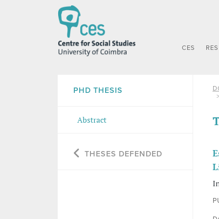
CES
RE
D
PHD THESIS
T
Abstract
E
THESES DEFENDED
L
I
P