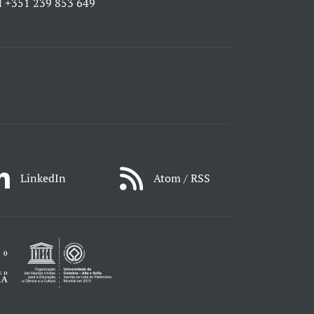
l
+351 239 853 649
LinkedIn
Atom / RSS