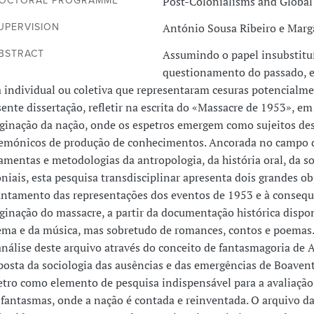
Post-Colonialisms and Global
OCTORAL PROGRAMME
António Sousa Ribeiro e Marga
UPERVISION
Assumindo o papel insubstituí
BSTRACT
questionamento do passado, e
a individual ou coletiva que representaram cesuras potencialm
sente dissertação, refletir na escrita do «Massacre de 1953», 
ginação da nação, onde os espetros emergem como sujeitos desa
emónicos de produção de conhecimentos. Ancorada no campo dos
ramentas e metodologias da antropologia, da história oral, da so
niais, esta pesquisa transdisciplinar apresenta dois grandes ob
antamento das representações dos eventos de 1953 e à consequ
ginação do massacre, a partir da documentação histórica dispon
ema e da música, mas sobretudo de romances, contos e poemas. O
análise deste arquivo através do conceito de fantasmagoria de
posta da sociologia das ausências e das emergências de Boaven
etro como elemento de pesquisa indispensável para a avaliação
 fantasmas, onde a nação é contada e reinventada. O arquivo 