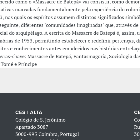
hecido como o «Massacre de Batepá» vai consistir, como demons
rativas marcadas fundamentalmente pela experiência do colonia
3, nas quais os espíritos assumem distintos significados simból
seguinte, diferentes "comunidades imaginadas" que, através de 
ocial do arquipélago. A escrita do Massacre de Batepá é, assim,
órias de 1953, permitindo estabelecer e redefinir pertenças, d
eitos e conhecimentos antes emudecidos nas histórias entrelaça
avras-chave: Massacre de Batepá, Fantasmagoria, Sociologia da
 Tomé e Príncipe
CES | ALTA
CE
Colégio de S. Jerónimo
Co
Apartado 3087
Ru
3000-995 Coimbra, Portugal
30