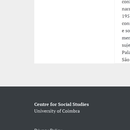
con
nar
195
con
e s
mem
suj
Pal
São
Centre for Social Studies
University of Coimbra