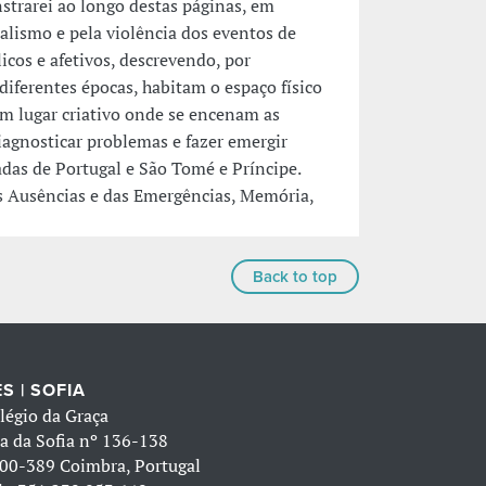
trarei ao longo destas páginas, em
lismo e pela violência dos eventos de
icos e afetivos, descrevendo, por
diferentes épocas, habitam o espaço físico
 um lugar criativo onde se encenam as
iagnosticar problemas e fazer emergir
das de Portugal e São Tomé e Príncipe.
s Ausências e das Emergências, Memória,
Back to top
S | SOFIA
légio da Graça
a da Sofia nº 136-138
00-389 Coimbra, Portugal