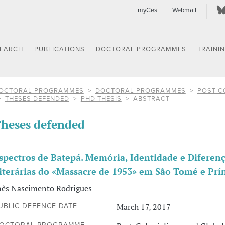
myCes
Webmail
SEARCH
PUBLICATIONS
DOCTORAL PROGRAMMES
TRAINI
OCTORAL PROGRAMMES
DOCTORAL PROGRAMMES
POST-C
THESES DEFENDED
PHD THESIS
ABSTRACT
heses defended
spectros de Batepá. Memória, Identidade e Diferen
iterárias do «Massacre de 1953» em São Tomé e Prí
nês Nascimento Rodrigues
March 17, 2017
UBLIC DEFENCE DATE