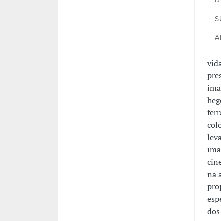
D
S
A
vid
pre
ima
heg
fer
colo
lev
ima
cin
na 
pro
esp
dos