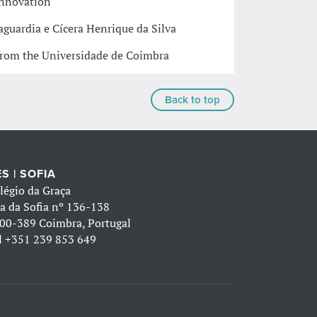
Innovation
aguardia e Cícera Henrique da Silva
 from the Universidade de Coimbra
Back to top
S | SOFIA
légio da Graça
a da Sofia nº 136-138
00-389 Coimbra, Portugal
l
+351 239 853 649