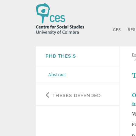
CES
RE
D
PHD THESIS
T
Abstract
O
THESES DEFENDED
i
V
P