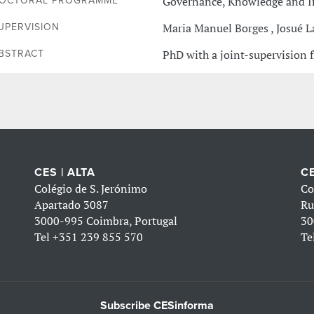
Governance, Knowledge and 
OCTORAL PROGRAMME
Maria Manuel Borges , Josué L
UPERVISION
PhD with a joint-supervision
BSTRACT
CES | ALTA
CE
Colégio de S. Jerónimo
Co
Apartado 3087
Ru
3000-995 Coimbra, Portugal
30
Tel
+351 239 855 570
Te
Subscribe CESinforma