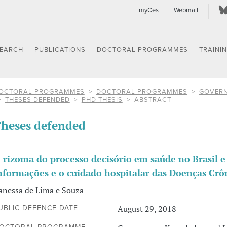
myCes
Webmail
SEARCH
PUBLICATIONS
DOCTORAL PROGRAMMES
TRAINI
OCTORAL PROGRAMMES
DOCTORAL PROGRAMMES
GOVERN
THESES DEFENDED
PHD THESIS
ABSTRACT
heses defended
 rizoma do processo decisório em saúde no Brasil e
nformações e o cuidado hospitalar das Doenças Crôn
anessa de Lima e Souza
August 29, 2018
UBLIC DEFENCE DATE