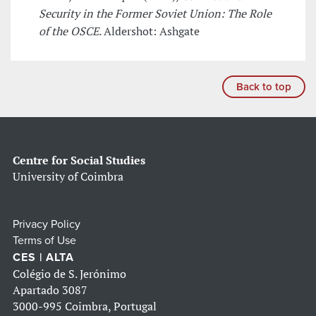
Security in the Former Soviet Union: The Role
of the OSCE
. Aldershot: Ashgate
Back to top
Centre for Social Studies
University of Coimbra
Privacy Policy
Terms of Use
CES | ALTA
Colégio de S. Jerónimo
Apartado 3087
3000-995 Coimbra, Portugal