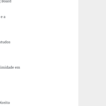
g Board
 e a
studos
ntimidade em
ireito