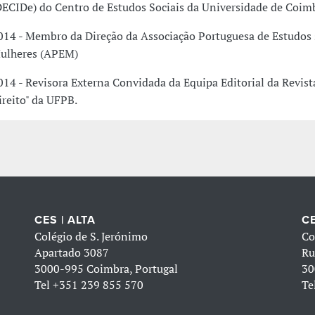
DECIDe) do Centro de Estudos Sociais da Universidade de Coim
014 - Membro da Direção da Associação Portuguesa de Estudos 
ulheres (APEM)
014 - Revisora Externa Convidada da Equipa Editorial da Revist
ireito" da UFPB.
CES | ALTA
CE
Colégio de S. Jerónimo
Co
Apartado 3087
Ru
3000-995 Coimbra, Portugal
30
Tel
+351 239 855 570
Te