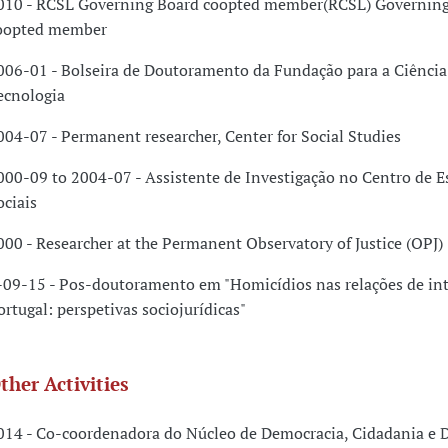
010 - RCSL Governing Board coopted member(RCSL) Governin
oopted member
006-01 - Bolseira de Doutoramento da Fundação para a Ciência
ecnologia
004-07 - Permanent researcher, Center for Social Studies
000-09 to 2004-07 - Assistente de Investigação no Centro de E
ociais
000 - Researcher at the Permanent Observatory of Justice (OPJ)
-09-15 - Pos-doutoramento em "Homicídios nas relações de i
ortugal: perspetivas sociojurídicas"
ther Activities
014 - Co-coordenadora do Núcleo de Democracia, Cidadania e D