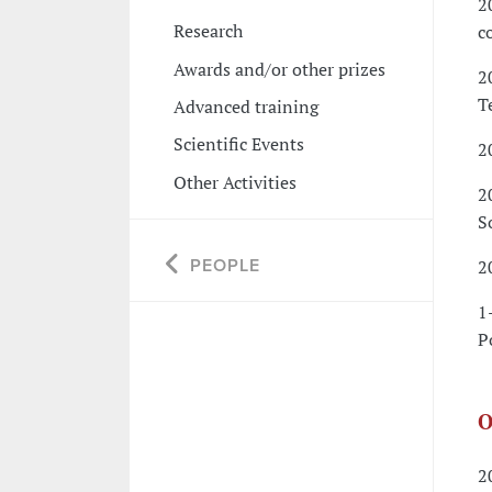
2
Research
c
Awards and/or other prizes
2
T
Advanced training
Scientific Events
2
Other Activities
2
S
PEOPLE
2
1
P
O
2