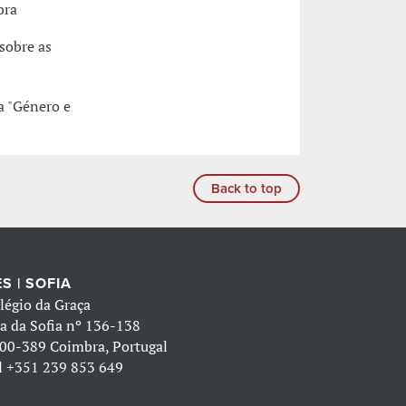
bra
sobre as
a "Género e
Back to top
S | SOFIA
légio da Graça
a da Sofia nº 136-138
00-389 Coimbra, Portugal
l
+351 239 853 649