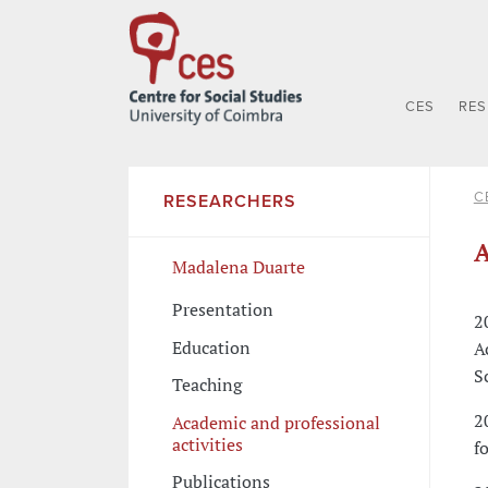
CES
RE
C
RESEARCHERS
A
Madalena Duarte
Presentation
2
Education
A
S
Teaching
2
Academic and professional
activities
f
Publications