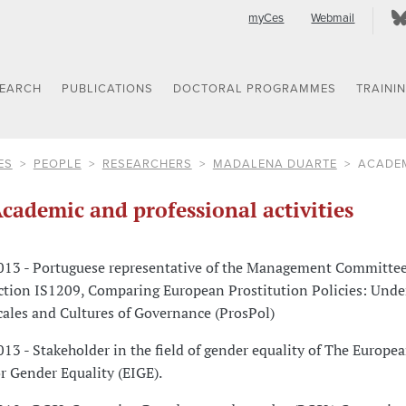
myCes
Webmail
SEARCH
PUBLICATIONS
DOCTORAL PROGRAMMES
TRAINI
ES
PEOPLE
RESEARCHERS
MADALENA DUARTE
ACADEM
cademic and professional activities
013 - Portuguese representative of the Management Committee
ction IS1209, Comparing European Prostitution Policies: Unde
cales and Cultures of Governance (ProsPol)
013 - Stakeholder in the field of gender equality of The Europea
or Gender Equality (EIGE).