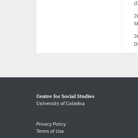
(
2
M
2
D
Centre for Social Studies
University of Coimbra
Privacy Policy
Terms of Use