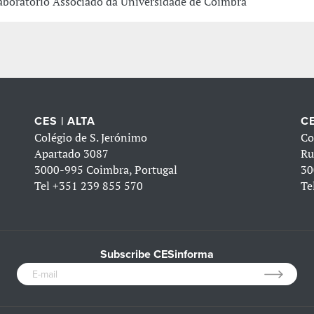
aboratório Associado da Universidade de Coimbra
CES | ALTA
CE
Colégio de S. Jerónimo
Co
Apartado 3087
Ru
3000-995 Coimbra, Portugal
30
Tel
+351 239 855 570
Te
Subscribe CESinforma