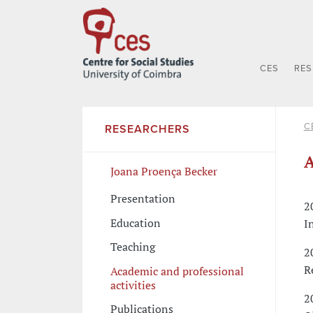
CES
RE
C
RESEARCHERS
A
Joana Proença Becker
Presentation
2
Education
I
Teaching
2
R
Academic and professional
activities
2
Publications