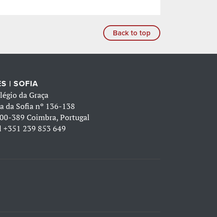
Back to top
S | SOFIA
légio da Graça
a da Sofia nº 136-138
00-389 Coimbra, Portugal
l
+351 239 853 649