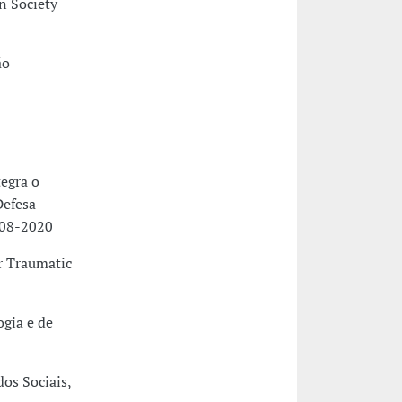
n Society
ão
egra o
Defesa
-08-2020
r Traumatic
ogia e de
os Sociais,