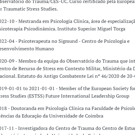
bservatório do Trauma/CES-UC. Curso certificado pela Europea
or Traumatic Stress Studies.
022-10 - Mestranda em Psicologia Clínica, área de especializaç
sicoterapia Psicodinâmica. Instituto Superior Miguel Torga
022-04 - Psicoterapeuta no Sigmund - Centro de Psicologia e
esenvolvimento Humano
020-09 - Membro da equipa do Observatório do Trauma que int
entro de Recurso de Stress em Contexto Militar, Ministério da 
acional. Estatuto do Antigo Combatente Lei nº 46/2020 de 20
019-01-01 to 2021-01-01 - Member of the European Society fo
tress Studies (ESTSS) Future International Leadership Group
018 - Doutoranda em Psicologia Clínica na Faculdade de Psicol
iências da Educação da Universidade de Coimbra
017-11 - Investigadora do Centro de Trauma do Centro de Estud