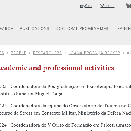
myCes
Webmail
SEARCH
PUBLICATIONS
DOCTORAL PROGRAMMES
TRAINI
ES
PEOPLE
RESEARCHERS
JOANA PROENÇA BECKER
A
cademic and professional activities
025 - Coordenadora da Pós-graduação em Psicoterapia Psicanal
nstituto Superior Miguel Torga
024 - Coordenadora da equipa do Observatório do Trauma no C
ecurso de Stress em Contexto Militar, Ministério da Defesa Nac
024 - Coordenadora do V Curso de Formação em Psicotraumato