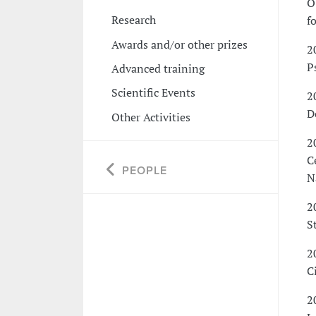
O
Research
f
Awards and/or other prizes
2
P
Advanced training
Scientific Events
2
D
Other Activities
2
C
PEOPLE
N
2
S
2
C
2