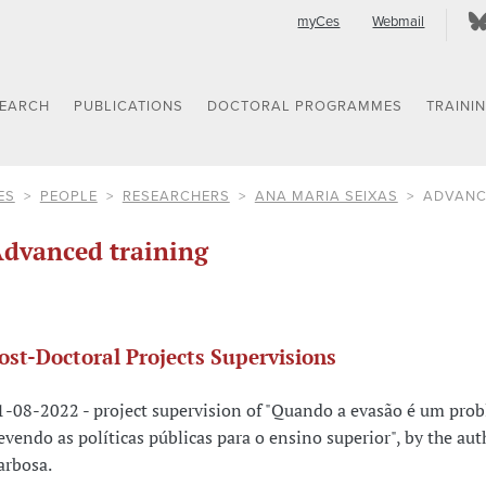
myCes
Webmail
SEARCH
PUBLICATIONS
DOCTORAL PROGRAMMES
TRAINI
ES
PEOPLE
RESEARCHERS
ANA MARIA SEIXAS
ADVANC
dvanced training
ost-Doctoral Projects Supervisions
1-08-2022 - project supervision of "Quando a evasão é um pro
evendo as políticas públicas para o ensino superior", by the au
arbosa.