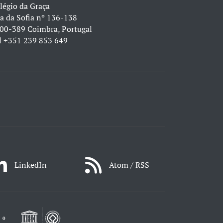
légio da Graça
a da Sofia nº 136-138
00-389 Coimbra, Portugal
l
+351 239 853 649
LinkedIn
Atom / RSS