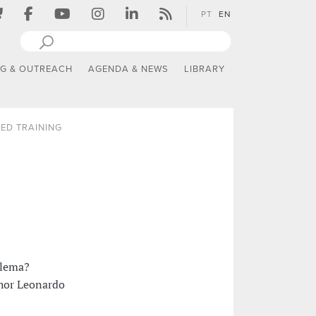
PT
EN
NG & OUTREACH
AGENDA & NEWS
LIBRARY
ED TRAINING
blema?
thor Leonardo