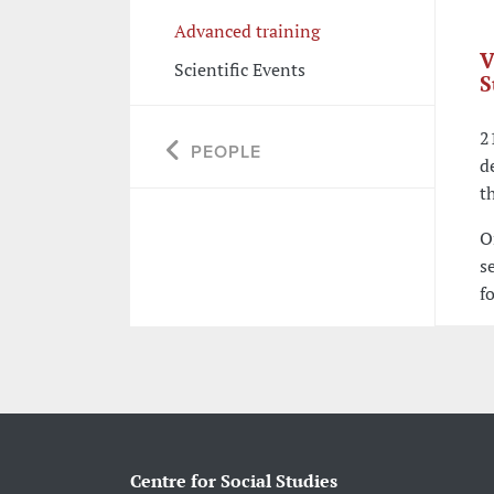
Advanced training
V
Scientific Events
S
2
PEOPLE
d
t
O
s
f
Centre for Social Studies