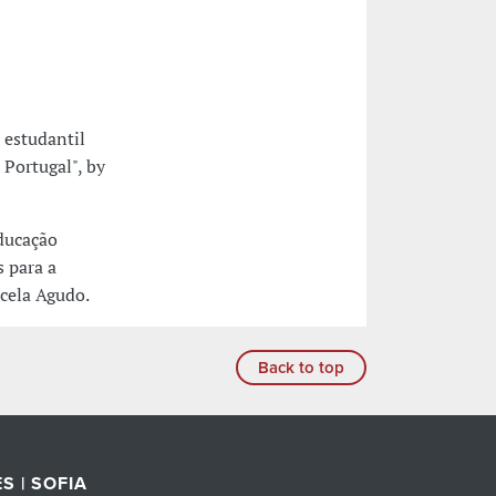
 estudantil
 Portugal", by
educação
 para a
rcela Agudo.
Back to top
S | SOFIA