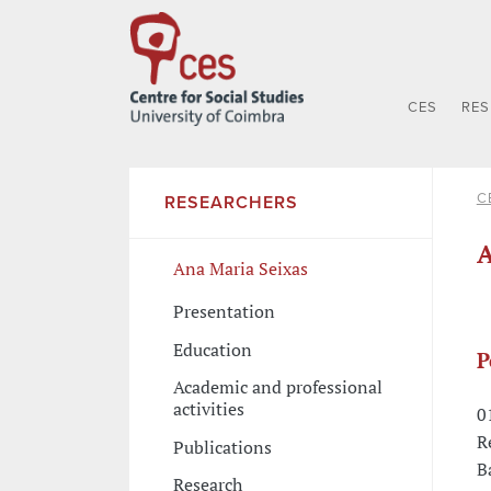
CES
RE
C
RESEARCHERS
A
Ana Maria Seixas
Presentation
Education
P
Academic and professional
activities
0
R
Publications
B
Research