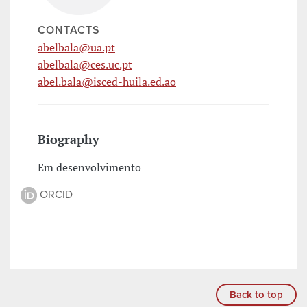
CONTACTS
abelbala@ua.pt
abelbala@ces.uc.pt
abel.bala@isced-huila.ed.ao
Biography
Em desenvolvimento
ORCID
Back to top