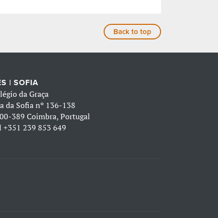
Back to top
S | SOFIA
légio da Graça
a da Sofia nº 136-138
00-389 Coimbra, Portugal
l
+351 239 853 649