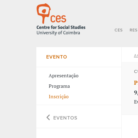
CES
RE
A
EVENTO
C
Apresentação
P
Programa
9
Inscrição
E
EVENTOS