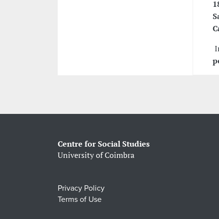
1
S
C
I
p
Centre for Social Studies
University of Coimbra
Privacy Policy
Terms of Use