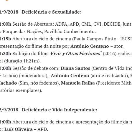
1/9/2018 |
Deficiência e Sexualidade:
1:00h
Sessão de Abertura: ADFA, APD, CML, CVI, DECIDE, Junt
o Parque das Nações, Pavilhão Conhecimento.
1:15h
Abertura do ciclo de cinema (Paula Campos Pinto - ISCSP
presentação do filme da noite por
António Centeno
– ator.
*
1:30h
Exibição do filme
Vivir y Otras Ficciones
(2016) realiza
ol (duração 1h21m).
3:00h
Sessão de debate com:
Diana Santos
(Centro de Vida I
e Lisboa)
(moderadora),
António Centeno
(ator e realizador),
achado
(Sim, nós fodemos),
Manuela Ralha
(Presidente Mith
istórias exemplares).
2/9/2018 |
Deficiência e Vida Independente:
1:00h
Abertura do ciclo de cinema e apresentação do filme da n
or
Luís Oliveira
–
APD
.