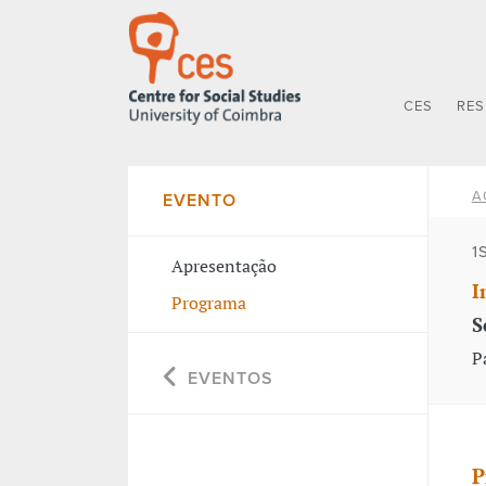
CES
RE
A
EVENTO
1
Apresentação
I
Programa
S
P
EVENTOS
P