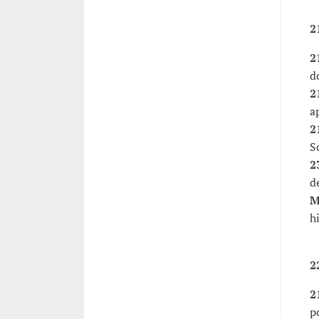
2
2
d
2
a
2
S
2
d
M
h
2
2
p