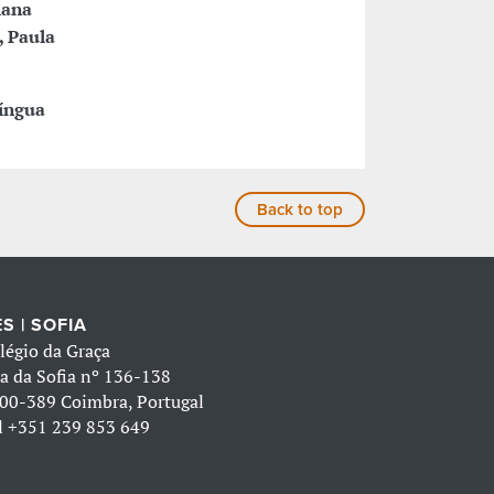
iana
, Paula
língua
Back to top
S | SOFIA
légio da Graça
a da Sofia nº 136-138
00-389 Coimbra, Portugal
l
+351 239 853 649