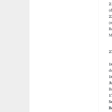
2
(
2
(
R
M
2
1
d
1
M
B
1
S
B