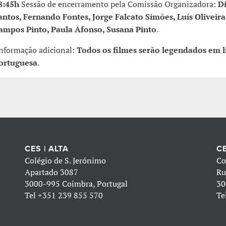
8:45h
Sessão de encerramento pela Comissão Organizadora:
D
antos, Fernando Fontes, Jorge Falcato Simões, Luís Oliveira
ampos Pinto, Paula Afonso, Susana Pinto
.
nformação adicional:
Todos os filmes serão legendados em 
ortuguesa
.
CES | ALTA
CE
Colégio de S. Jerónimo
Co
Apartado 3087
Ru
3000-995 Coimbra, Portugal
30
Tel
+351 239 855 570
Te