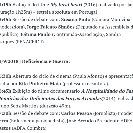
1:15h
Exibição do filme
My feral heart
(2016) realizado por Ja
duração 1h23m) – estreia absoluta em Portugal!
2:45h
Sessão de debate com:
Susana Pinto
(Câmara Municipal 
moderadora),
Jorge Falcato Simões
(Deputado da Assembleia 
epública), F
átima Paulo
(Contramão-Associação), Sandra
arques (FENACERCI).
3/9/2018 |
Deficiência e Guerra:
6:30h
Abertura do ciclo de cinema (Paula Afonso) e apresentaç
o dia por
Rita Pinheiro Maia
(professora e cantora).
6:45h
Exibição do filme documentário
A Hospitalidade do Fa
emórias dos Deficientes das Forças Armadas
(2014) realiza
runo Sena Martins (duração 49m).
7:30h
Sessão de debate com:
Carlos Pessoa
(Jornalista) (mode
erra
(Enfermeira paraquedista),
José Arruda
(Presidente ADFA
astos
(ADFA Coimbra).