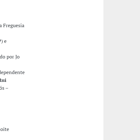
a Freguesia
) e
do por Jo
ndependente
Rui
ós –
oite