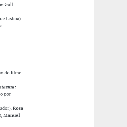
ne Gull
de Lisboa)
da
ão do filme
ntasma:
do por
rador),
Rosa
),
Manuel