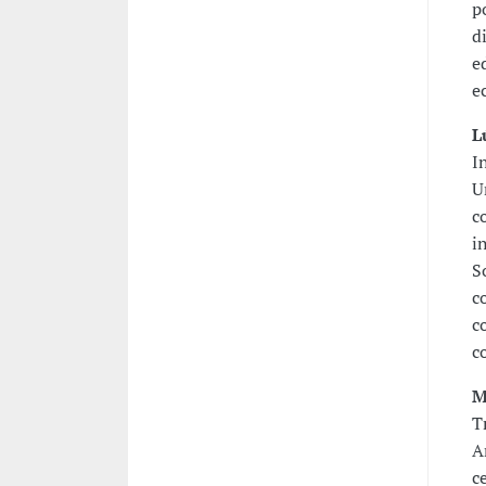
p
d
e
e
L
I
U
c
i
S
c
c
c
M
T
A
c