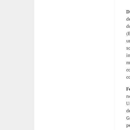
D
d
d
(
u
s
i
m
c
c
F
n
U
d
G
p