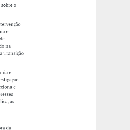
 sobre o
ntervenção
ia e
 de
ado na
a Transição
omia e
estigação
eciona e
eresses
ica, as
ra da