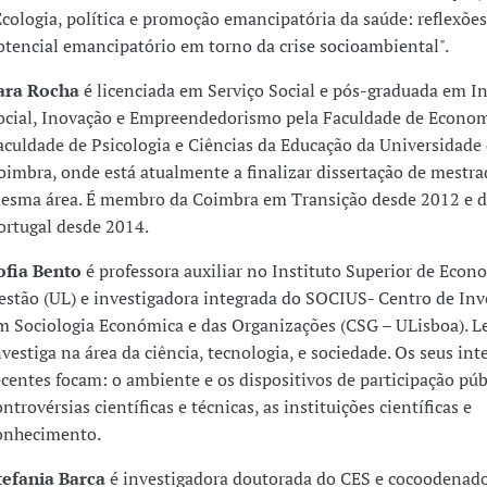
Ecologia, política e promoção emancipatória da saúde: reflexões
otencial emancipatório em torno da crise socioambiental".
ara Rocha
é licenciada em Serviço Social e pós-graduada em I
ocial, Inovação e Empreendedorismo pela Faculdade de Econom
aculdade de Psicologia e Ciências da Educação da Universidade
oimbra, onde está atualmente a finalizar dissertação de mestr
esma área. É membro da Coimbra em Transição desde 2012 e d
ortugal desde 2014.
ofia Bento
é professora auxiliar no Instituto Superior de Econ
estão (UL) e investigadora integrada do SOCIUS- Centro de Inv
m Sociologia Económica e das Organizações (CSG – ULisboa). L
nvestiga na área da ciência, tecnologia, e sociedade. Os seus int
ecentes focam: o ambiente e os dispositivos de participação públ
ontrovérsias científicas e técnicas, as instituições científicas e
onhecimento.
tefania Barca
é investigadora doutorada do CES e cocoodenado