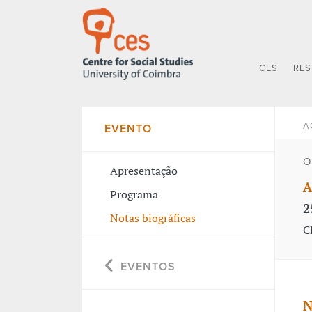
CES
RE
A
EVENTO
O
Apresentação
A
Programa
2
Notas biográficas
C
EVENTOS
N