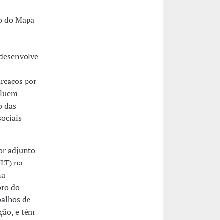
to do Mapa
e
 desenvolve
arcacos por
ncluem
o das
ociais
or adjunto
ULT) na
na
bro do
balhos de
ção, e têm