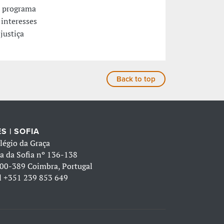
o programa
interesses
justiça
Back to top
S | SOFIA
légio da Graça
a da Sofia nº 136-138
00-389 Coimbra, Portugal
l
+351 239 853 649