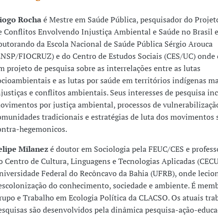
iogo Rocha
é Mestre em Saúde Pública, pesquisador do Proje
e Conflitos Envolvendo Injustiça Ambiental e Saúde no Brasil 
outorando da Escola Nacional de Saúde Pública Sérgio Arouca
ENSP/FIOCRUZ) e do Centro de Estudos Sociais (CES/UC) onde
m projeto de pesquisa sobre as interrelações entre as lutas
ocioambientais e as lutas por saúde em territórios indígenas m
njustiças e conflitos ambientais. Seus interesses de pesquisa i
ovimentos por justiça ambiental, processos de vulnerabilizaçã
omunidades tradicionais e estratégias de luta dos movimentos s
ontra-hegemonicos.
elipe Milanez
é doutor em Sociologia pela FEUC/CES e profess
o Centro de Cultura, Linguagens e Tecnologias Aplicadas (CEC
niversidade Federal do Recôncavo da Bahia (UFRB), onde lecio
escolonização do conhecimento, sociedade e ambiente. É mem
rupo e Trabalho em Ecologia Política da CLACSO. Os atuais tra
esquisas são desenvolvidos pela dinâmica pesquisa-ação-educa