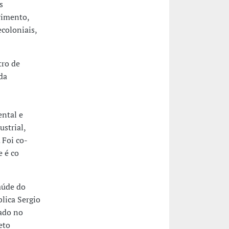
s
vimento,
ecoloniais,
ro de
da
ental e
strial,
 Foi co-
e é co
aúde do
lica Sergio
ado no
eto