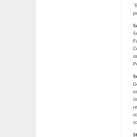
"
p
S
S
F
C
m
P
S
G
e
i
r
c
c
S