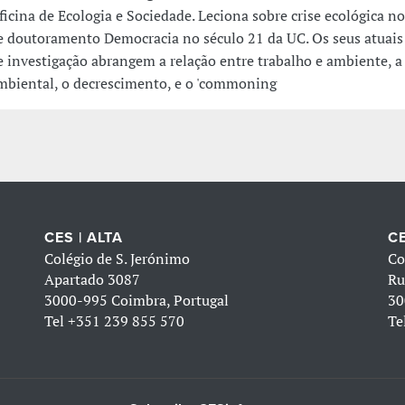
ficina de Ecologia e Sociedade. Leciona sobre crise ecológica n
e doutoramento Democracia no século 21 da UC. Os seus atuais 
e investigação abrangem a relação entre trabalho e ambiente, a 
mbiental, o decrescimento, e o 'commoning
CES | ALTA
CE
Colégio de S. Jerónimo
Co
Apartado 3087
Ru
3000-995 Coimbra, Portugal
30
Tel
+351 239 855 570
Te